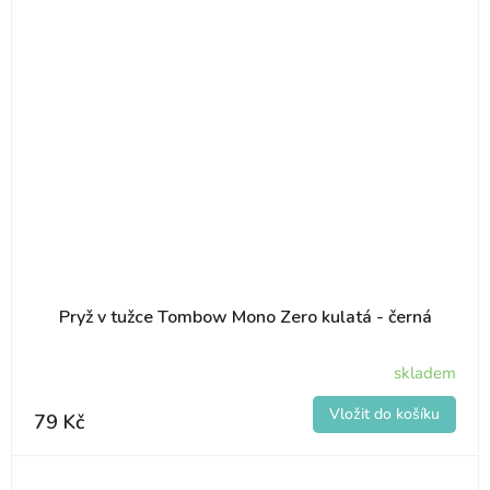
i
s
u
Pryž v tužce Tombow Mono Zero kulatá - černá
skladem
79 Kč