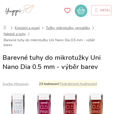
Přejít
na
Nákupní
obsah
košík
Domů
Kreslení a psaní
Tužky, mikrotužky, versatilky
Náplně a tuhy
Barevné tuhy do mikrotužky Uni Nano Dia 0.5 mm - výběr
barev
Barevné tuhy do mikrotužky Uni
Nano Dia 0.5 mm - výběr barev
Průměrné
Podrobnosti hodnocení
23 hodnocení
Značka:
Mitsubishi
hodnocení
produktu
je
5,0
z
5