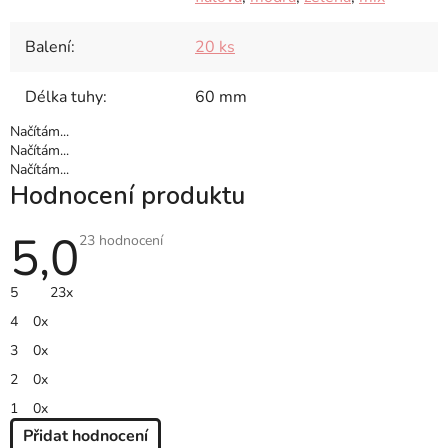
Balení
:
20 ks
Délka tuhy
:
60 mm
Načítám...
Načítám...
Načítám...
Hodnocení produktu
5,0
Průměrné
23 hodnocení
hodnocení
produktu
je
5
23x
5,0
z
4
0x
5
hvězdiček.
3
0x
2
0x
1
0x
Přidat hodnocení