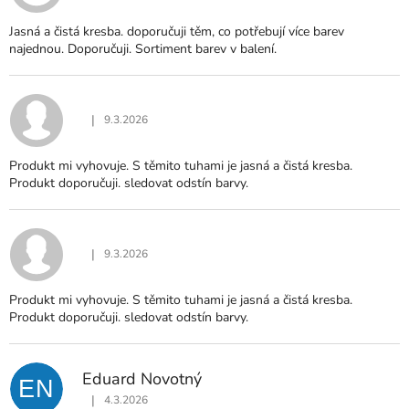
Jasná a čistá kresba. doporučuji těm, co potřebují více barev
najednou. Doporučuji. Sortiment barev v balení.
|
9.3.2026
Hodnocení produktu je 5 z 5 hvězdiček.
Produkt mi vyhovuje. S těmito tuhami je jasná a čistá kresba.
Produkt doporučuji. sledovat odstín barvy.
|
9.3.2026
Hodnocení produktu je 5 z 5 hvězdiček.
Produkt mi vyhovuje. S těmito tuhami je jasná a čistá kresba.
Produkt doporučuji. sledovat odstín barvy.
Eduard Novotný
EN
|
4.3.2026
Hodnocení produktu je 5 z 5 hvězdiček.