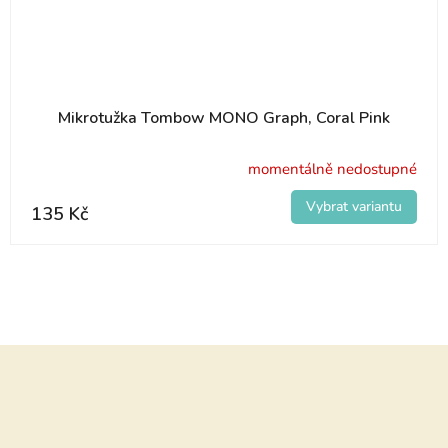
Mikrotužka Tombow MONO Graph, Coral Pink
momentálně nedostupné
135 Kč
Z
á
p