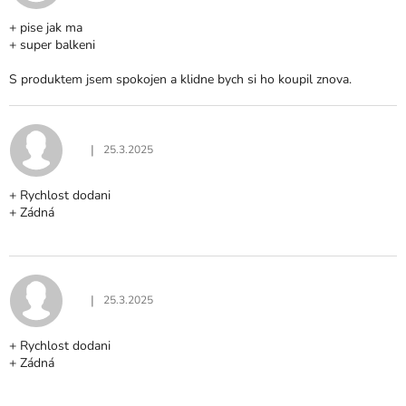
+ pise jak ma
+ super balkeni
S produktem jsem spokojen a klidne bych si ho koupil znova.
|
25.3.2025
Hodnocení produktu je 5 z 5 hvězdiček.
+ Rychlost dodani
+ Zádná
|
25.3.2025
Hodnocení produktu je 5 z 5 hvězdiček.
+ Rychlost dodani
+ Zádná