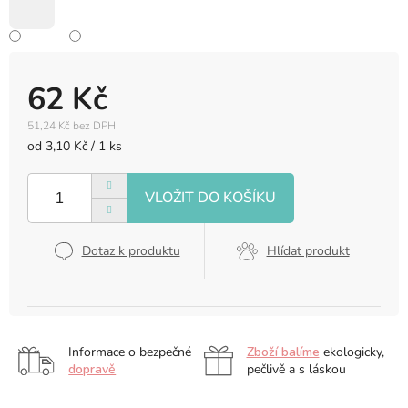
62 Kč
51,24 Kč bez DPH
Měrná
od 3,10 Kč / 1 ks
cena:
Dotaz k produktu
Hlídat produkt
Informace o bezpečné
Zboží balíme
ekologicky,
dopravě
pečlivě a s láskou