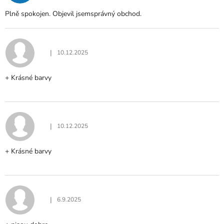
Plně spokojen. Objevil jsemsprávný obchod.
|
10.12.2025
Hodnocení produktu je 5 z 5 hvězdiček.
+ Krásné barvy
|
10.12.2025
Hodnocení produktu je 5 z 5 hvězdiček.
+ Krásné barvy
|
6.9.2025
Hodnocení produktu je 5 z 5 hvězdiček.