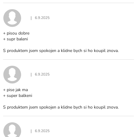
|
6.9.2025
Hodnocení produktu je 5 z 5 hvězdiček.
+ pisou dobre
+ supr baleni
S produktem jsem spokojen a klidne bych si ho koupil znova.
|
6.9.2025
Hodnocení produktu je 5 z 5 hvězdiček.
+ pise jak ma
+ super balkeni
S produktem jsem spokojen a klidne bych si ho koupil znova.
|
6.9.2025
Hodnocení produktu je 5 z 5 hvězdiček.