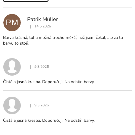
V
Ý
P
Patrik Müller
PM
I
|
14.5.2026
S
Hodnocení produktu je 5 z 5 hvězdiček.
H
Barva krásná, tuha možná trochu měkčí, než jsem čekal, ale za tu
O
barvu to stojí.
D
N
O
C
|
9.3.2026
Hodnocení produktu je 5 z 5 hvězdiček.
E
N
Čistá a jasná kresba. Doporučuji. Na odstín barvy.
Í
|
9.3.2026
Hodnocení produktu je 5 z 5 hvězdiček.
Čistá a jasná kresba. Doporučuji. Na odstín barvy.