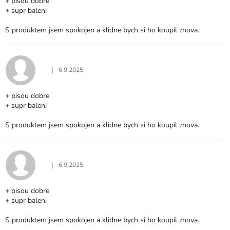
+ pisou dobre
+ supr baleni
S produktem jsem spokojen a klidne bych si ho koupil znova.
|
6.9.2025
Hodnocení produktu je 5 z 5 hvězdiček.
+ pisou dobre
+ supr baleni
S produktem jsem spokojen a klidne bych si ho koupil znova.
|
6.9.2025
Hodnocení produktu je 5 z 5 hvězdiček.
+ pisou dobre
+ supr baleni
S produktem jsem spokojen a klidne bych si ho koupil znova.