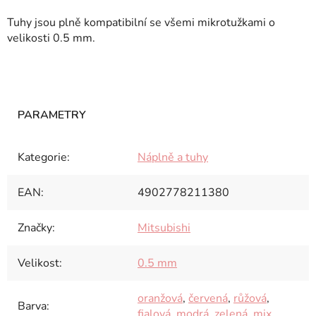
Tuhy jsou plně kompatibilní se všemi mikrotužkami o
velikosti 0.5 mm.
Kategorie
:
Náplně a tuhy
EAN
:
4902778211380
Značky
:
Mitsubishi
Velikost
:
0.5 mm
oranžová
,
červená
,
růžová
,
Barva
:
fialová
,
modrá
,
zelená
,
mix