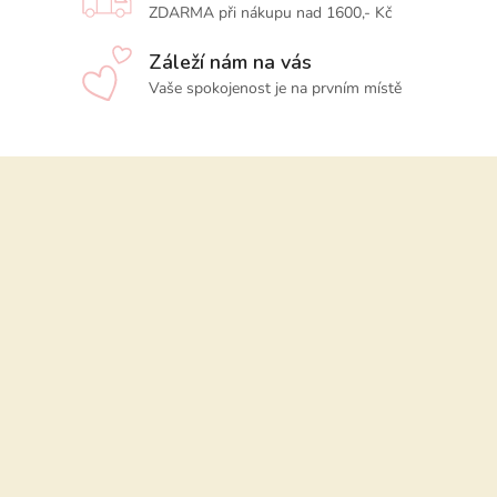
ZDARMA při nákupu nad 1600,- Kč
Záleží nám na vás
Vaše spokojenost je na prvním místě
Z
á
p
a
t
í