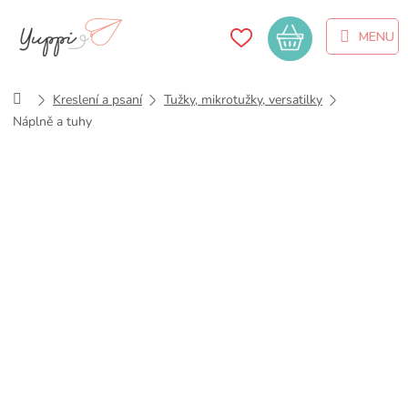
Přejít
na
Nákupní
obsah
košík
Domů
Kreslení a psaní
Tužky, mikrotužky, versatilky
Náplně a tuhy