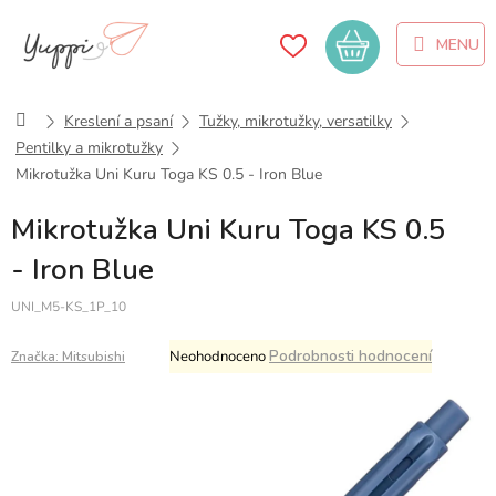
Přejít
na
Nákupní
obsah
košík
Domů
Kreslení a psaní
Tužky, mikrotužky, versatilky
Pentilky a mikrotužky
Mikrotužka Uni Kuru Toga KS 0.5 - Iron Blue
Mikrotužka Uni Kuru Toga KS 0.5
- Iron Blue
UNI_M5-KS_1P_10
Průměrné
Podrobnosti hodnocení
Neohodnoceno
Značka:
Mitsubishi
hodnocení
produktu
je
0,0
z
5