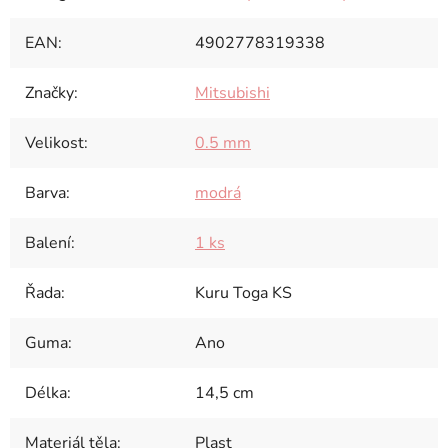
EAN
:
4902778319338
Značky
:
Mitsubishi
Velikost
:
0.5 mm
Barva
:
modrá
Balení
:
1 ks
Řada
:
Kuru Toga KS
Guma
:
Ano
Délka
:
14,5 cm
Materiál těla
:
Plast