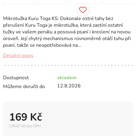
Mikrotužka Kuru Toga KS: Dokonale ostré tahy bez
přerušení Kuru Toga je mikrotužka, která zastíní ostatní
tužky ve vašem penálu a posouvá psaní i kreslení na novou
úroveň. Její chytrý mechanismus rovnoměrně otáčí tuhu při
psaní, takže se neopotřebovává na...
Detailní popis
Dostupnost
skladem
12.8.2026
Můžeme doručit do
169 Kč
139,67 Kč bez DPH
Měrná