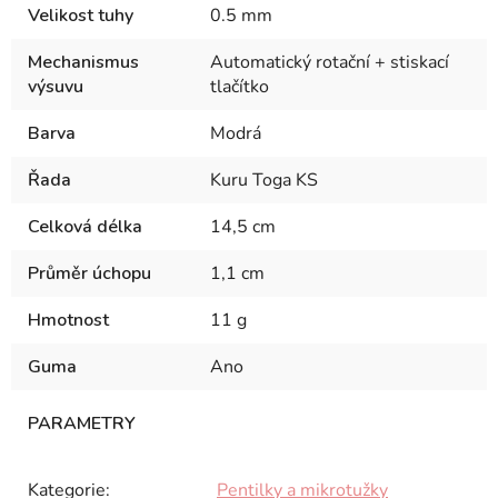
Velikost tuhy
0.5 mm
Mechanismus
Automatický rotační + stiskací
výsuvu
tlačítko
Barva
Modrá
Řada
Kuru Toga KS
Celková délka
14,5 cm
Průměr úchopu
1,1 cm
Hmotnost
11 g
Guma
Ano
Kategorie
:
Pentilky a mikrotužky