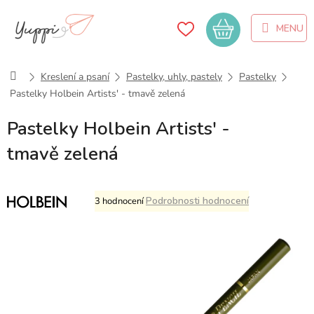
Přejít
na
Nákupní
obsah
košík
Domů
Kreslení a psaní
Pastelky, uhly, pastely
Pastelky
Pastelky Holbein Artists' - tmavě zelená
Pastelky Holbein Artists' -
tmavě zelená
Průměrné
Podrobnosti hodnocení
3 hodnocení
hodnocení
produktu
je
5,0
z
5
hvězdiček.