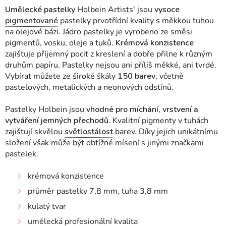
Umělecké pastelky
Holbein Artists' jsou
vysoce
pigmentované
pastelky prvotřídní kvality s měkkou tuhou
na olejové bázi. Jádro pastelky je vyrobeno ze směsi
pigmentů, vosku, oleje a tuků.
Krémová konzistence
zajišťuje příjemný pocit z kreslení a dobře přilne k různým
druhům papíru. Pastelky nejsou ani příliš měkké, ani tvrdé.
Vybírat můžete ze široké škály
150 barev
, včetně
pastelových, metalických a neonových odstínů.
Pastelky Holbein jsou
vhodné pro míchání, vrstvení a
vytváření jemných přechodů.
Kvalitní pigmenty v tuhách
zajišťují skvělou
světlostálost
barev. Díky jejich unikátnímu
složení však může být obtížné mísení s jinými značkami
pastelek.
krémová konzistence
průměr pastelky 7,8 mm, tuha 3,8 mm
kulatý tvar
umělecká profesionální kvalita