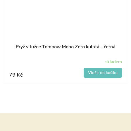
Pryž v tužce Tombow Mono Zero kulatá - černá
skladem
79 Kč
Z
á