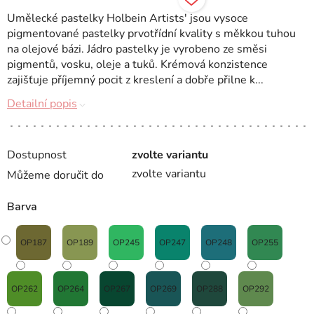
Umělecké pastelky Holbein Artists' jsou vysoce
pigmentované pastelky prvotřídní kvality s měkkou tuhou
na olejové bázi. Jádro pastelky je vyrobeno ze směsi
pigmentů, vosku, oleje a tuků. Krémová konzistence
zajišťuje příjemný pocit z kreslení a dobře přilne k...
Detailní popis
Dostupnost
zvolte variantu
zvolte variantu
Můžeme doručit do
Barva
OP187
OP189
OP245
OP247
OP248
OP255
OP262
OP264
OP267
OP269
OP288
OP292