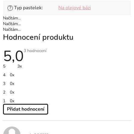
Typ pastelek
:
Na olejové bázi
?
Načítám...
Načítám...
Načítám...
Hodnocení produktu
5,0
Průměrné
3 hodnocení
hodnocení
produktu
je
5
3x
5,0
z
4
0x
5
hvězdiček.
3
0x
2
0x
1
0x
Přidat hodnocení
V
Ý
P