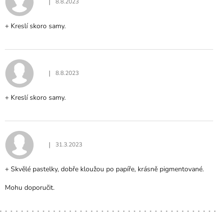
I
|
8.8.2023
Hodnocení produktu je 5 z 5 hvězdiček.
S
H
+ Kreslí skoro samy.
O
D
N
O
C
|
8.8.2023
Hodnocení produktu je 5 z 5 hvězdiček.
E
N
+ Kreslí skoro samy.
Í
|
31.3.2023
Hodnocení produktu je 5 z 5 hvězdiček.
+ Skvělé pastelky, dobře kloužou po papíře, krásně pigmentované.
Mohu doporučit.