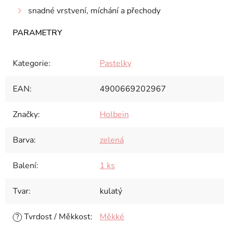
snadné vrstvení, míchání a přechody
Kategorie
:
Pastelky
EAN
:
4900669202967
Značky
:
Holbein
Barva
:
zelená
Balení
:
1 ks
Tvar
:
kulatý
Tvrdost / Měkkost
:
Měkké
?