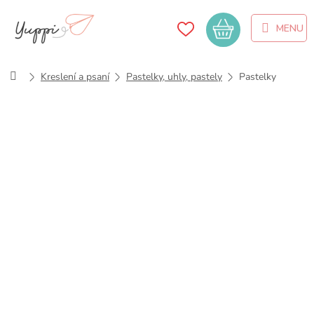
Přejít
na
Nákupní
obsah
košík
Domů
Kreslení a psaní
Pastelky, uhly, pastely
Pastelky