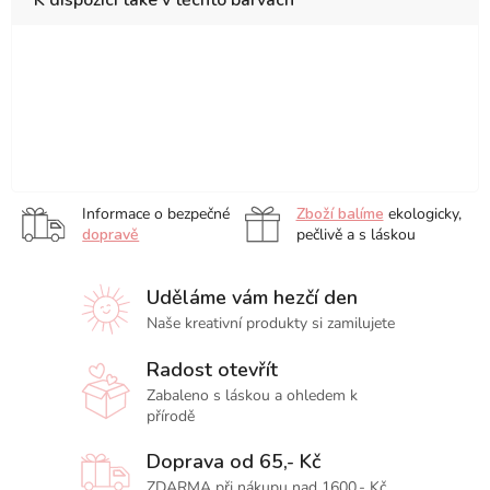
K dispozici také v těchto barvách
Basic
Pastel
Portrait,
sada
sada
Pastel
Tones,
Tones,
sada
36
50
Tones,
sada
sada
12
ks
ks
sada
sada
12
12
ks
50
150
ks
ks
ks
ks
Informace o bezpečné
Zboží balíme
ekologicky,
dopravě
pečlivě a s láskou
Uděláme vám hezčí den
Naše kreativní produkty si zamilujete
Radost otevřít
Zabaleno s láskou a ohledem k
přírodě
Doprava od 65,- Kč
ZDARMA při nákupu nad 1600,- Kč