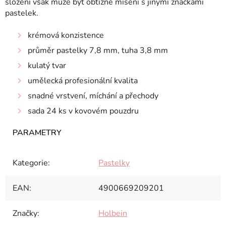
složení však může být obtížné mísení s jinými značkami
pastelek.
krémová konzistence
průměr pastelky 7,8 mm, tuha 3,8 mm
kulatý tvar
umělecká profesionální kvalita
snadné vrstvení, míchání a přechody
sada 24 ks v kovovém pouzdru
Kategorie
:
Pastelky
EAN
:
4900669209201
Značky
:
Holbein