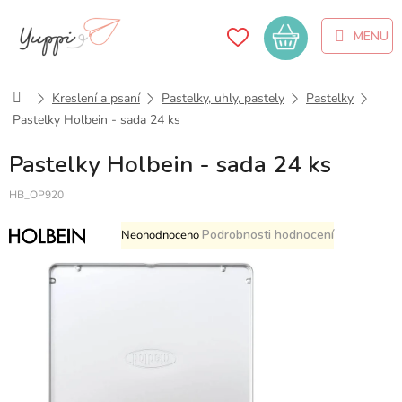
Přejít
na
Nákupní
obsah
košík
Domů
Kreslení a psaní
Pastelky, uhly, pastely
Pastelky
Pastelky Holbein - sada 24 ks
Pastelky Holbein - sada 24 ks
HB_OP920
Průměrné
Podrobnosti hodnocení
Neohodnoceno
hodnocení
produktu
je
0,0
z
5
hvězdiček.