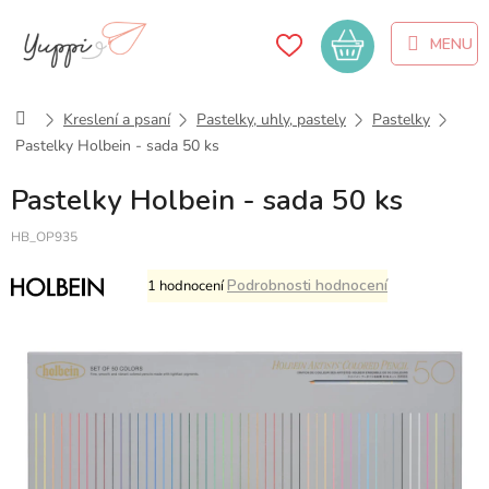
Přejít
na
Nákupní
obsah
košík
Domů
Kreslení a psaní
Pastelky, uhly, pastely
Pastelky
Pastelky Holbein - sada 50 ks
Pastelky Holbein - sada 50 ks
HB_OP935
Průměrné
Podrobnosti hodnocení
1 hodnocení
hodnocení
produktu
je
5,0
z
5
hvězdiček.