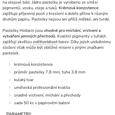
na olejové bázi. Jádro pastelky je vyrobeno ze směsi
pigmentů, vosku, oleje a tuků.
Krémová konzistence
zajišťuje příjemný pocit z kreslení a dobře přilne k různým
druhům papíru. Pastelky nejsou ani příliš měkké, ani tvrdé.
Pastelky Holbein jsou
vhodné pro míchání, vrstvení a
vytváření jemných přechodů.
Kvalitní pigmenty v tuhách
zajišťují skvělou
světlostálost
barev. Díky jejich unikátnímu
složení však může být obtížné mísení s jinými značkami
pastelek.
krémová konzistence
průměr pastelky 7,8 mm, tuha 3,8 mm
kulatý tvar
umělecká profesionální kvalita
snadné vrstvení, míchání a přechody
sada 50 ks v papírovém balení