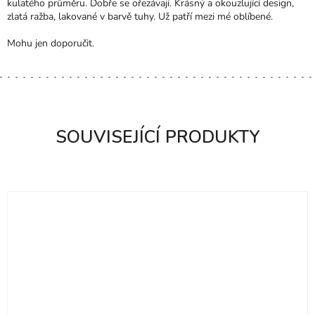
kulatého průměru. Dobře se ořezávají. Krásný a okouzlující design,
D
zlatá ražba, lakované v barvě tuhy. Už patří mezi mé oblíbené.
N
O
Mohu jen doporučit.
C
E
N
Í
SOUVISEJÍCÍ PRODUKTY