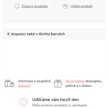
Dotaz k produktu
Hlídat produkt
K dispozici také v těchto barvách
Basic
Pastel
Portrait,
sada
sada
Pastel
Tones,
Tones,
sada
24
36
Tones,
sada
sada
12
ks
ks
sada
sada
12
12
ks
50
150
ks
ks
ks
ks
Informace o bezpečné
Zboží balíme
ekologicky,
dopravě
pečlivě a s láskou
Uděláme vám hezčí den
Naše kreativní produkty si zamilujete