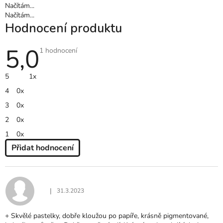
Načítám...
Načítám...
Hodnocení produktu
5,0
Průměrné
1 hodnocení
hodnocení
produktu
je
5
1x
5,0
z
4
0x
5
hvězdiček.
3
0x
2
0x
1
0x
Přidat hodnocení
V
Ý
P
I
|
31.3.2023
Hodnocení produktu je 5 z 5 hvězdiček.
S
H
+ Skvělé pastelky, dobře kloužou po papíře, krásně pigmentované,
O