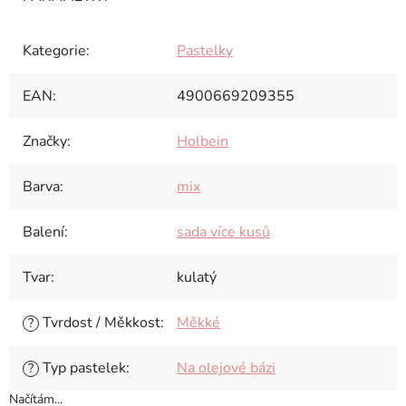
Kategorie
:
Pastelky
EAN
:
4900669209355
Značky
:
Holbein
Barva
:
mix
Balení
:
sada více kusů
Tvar
:
kulatý
Tvrdost / Měkkost
:
Měkké
?
Typ pastelek
:
Na olejové bázi
?
Načítám...