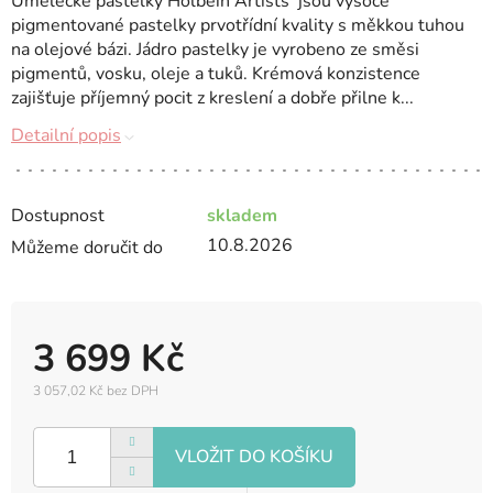
Umělecké pastelky Holbein Artists' jsou vysoce
pigmentované pastelky prvotřídní kvality s měkkou tuhou
na olejové bázi. Jádro pastelky je vyrobeno ze směsi
pigmentů, vosku, oleje a tuků. Krémová konzistence
zajišťuje příjemný pocit z kreslení a dobře přilne k...
Detailní popis
Dostupnost
skladem
10.8.2026
Můžeme doručit do
3 699 Kč
3 057,02 Kč bez DPH
Měrná
cena: