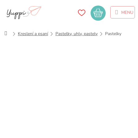
Přejít
na
Nákupní
obsah
košík
Domů
Kreslení a psaní
Pastelky, uhly, pastely
Pastelky