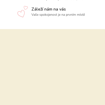
Záleží nám na vás
Vaše spokojenost je na prvním místě
Z
á
p
a
t
í