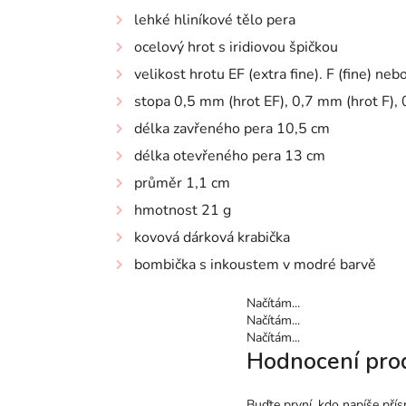
lehké hliníkové tělo pera
ocelový hrot s iridiovou špičkou
velikost hrotu EF (extra fine). F (fine) n
stopa 0,5 mm (hrot EF), 0,7 mm (hrot F),
délka zavřeného pera 10,5 cm
délka otevřeného pera 13 cm
průměr 1,1 cm
hmotnost 21 g
kovová dárková krabička
bombička s inkoustem v modré barvě
Načítám...
Načítám...
Načítám...
Hodnocení pro
Buďte první, kdo napíše přís