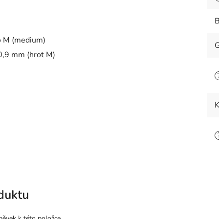
B
ebo M (medium)
G
 0,9 mm (hrot M)
K
duktu
pěvek k této položce.