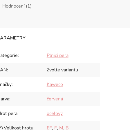
Hodnocení (1)
ategorie
:
Plnicí pera
EAN
:
Zvolte variantu
načky
:
Kaweco
arva
:
červená
rot pera
:
ocelový
Velikost hrotu
:
EF
,
F
,
M
,
B
?