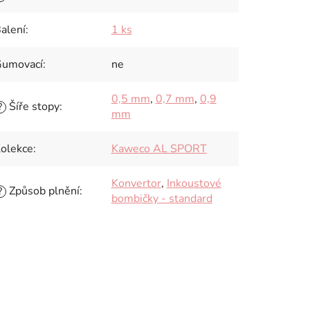
alení
:
1 ks
umovací
:
ne
0,5 mm
,
0,7 mm
,
0,9
Šíře stopy
:
?
mm
olekce
:
Kaweco AL SPORT
Konvertor
,
Inkoustové
Způsob plnění
:
?
bombičky - standard