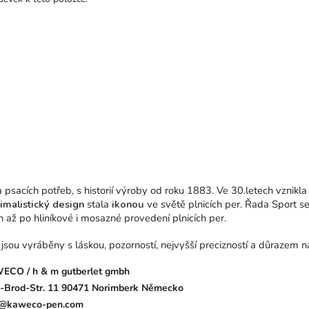
sacích potřeb, s historií výroby od roku 1883. Ve 30.letech vznikla
malistický design
stala
ikonou
ve světě plnicích per. Řada Sport s
 až po hliníkové i mosazné provedení plnicích per.
ou vyráběny s láskou, pozorností, nejvyšší precizností a důrazem na
ECO / h & m gutberlet gmbh
-Brod-Str. 11 90471 Norimberk Německo
o@kaweco-pen.com