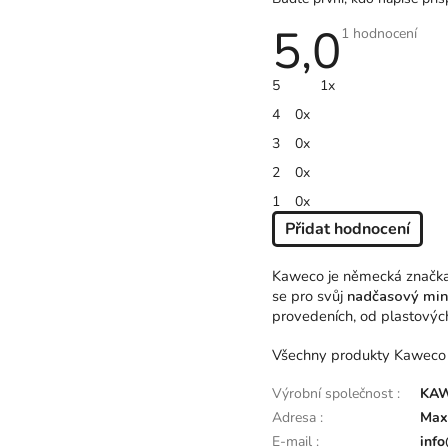
5,0
Průměrné
1 hodnocení
hodnocení
produktu
je
5
1x
5,0
z
4
0x
5
hvězdiček.
3
0x
2
0x
1
0x
Přidat hodnocení
V
Ý
Kaweco je německá značka p
P
se pro svůj
nadčasový mini
I
provedeních, od plastových
S
H
Všechny produkty Kaweco js
O
Výrobní společnost
:
KAW
D
N
Adresa
:
Max
O
E-mail
:
inf