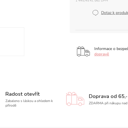
1 445,45 Kč bez DPH
Měrná
cena:
Dotaz k produ
Informace o bezpe
dopravě
Radost otevřít
Doprava od 65,-
Zabaleno s láskou a ohledem k
ZDARMA při nákupu nad 
přírodě