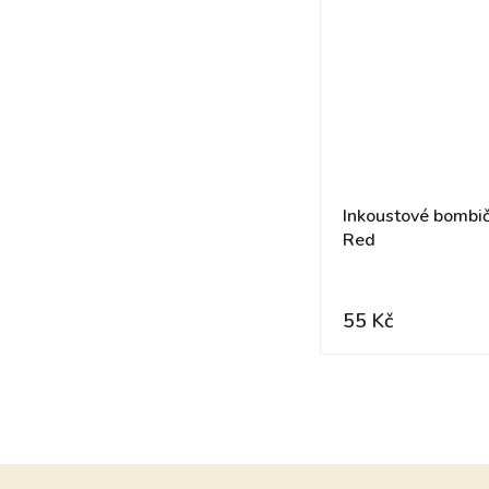
Inkoustové bombič
Red
55 Kč
Z