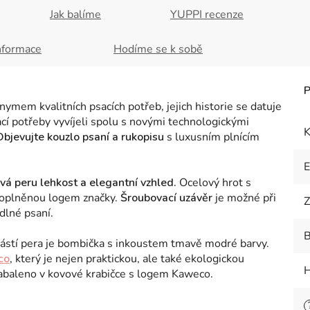
Jak balíme
YUPPI recenze
nformace
Hodíme se k sobě
ymem kvalitních psacích potřeb, jejich historie se datuje
ací potřeby vyvíjeli spolu s novými technologickými
K
Objevujte kouzlo psaní a rukopisu
s luxusním plnícím
ává peru lehkost a elegantní vzhled.
Ocelový hrot s
doplněnou logem značky.
Šroubovací uzávěr
je možné při
Z
dlné psaní.
B
částí pera je bombička s inkoustem tmavě modré barvy.
co
, který je nejen praktickou, ale také ekologickou
H
zabaleno v kovové krabičce s logem Kaweco.