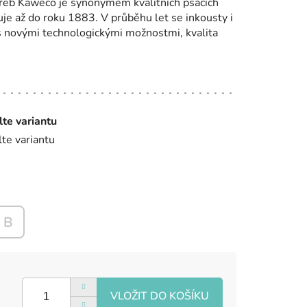
řeb Kaweco je synonymem kvalitních psacích
tuje až do roku 1883. V průběhu let se inkousty i
 s novými technologickými možnostmi, kvalita
lte variantu
lte variantu
B