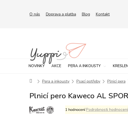
Přejít
na
obsah
O nás
Doprava a platba
Blog
Kontakt
NOVINKY
AKCE
PERA A INKOUSTY
KRESLEN
Domů
Pera a inkousty
Psací potřeby
Plnicí pera
Plnicí pero Kaweco AL SPOR
Průměrné
Podrobnosti hodnocení
1 hodnocení
hodnocení
produktu
je