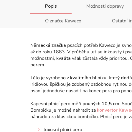
Popis
Možnosti dopravy
O značce Kaweco
Ostatní i
Německá značka
psacích potřeb Kaweco je synon
až do roku 1883. V průběhu let se inkousty i ps
možnostmi,
kvalita
však zůstala vždy prioritou.
perem
.
Tělo je vyrobeno
z
kvalitního hliníku, který dod
iridiovou špičkou je zdobený ozdobnou rytinou 
psaní jednoduše nasadit na konec pera pro poho
Kapesní plnící pero měří
pouhých 10,5 cm
. Sou
Bombičku je možné nahradit za
konvertor Kawe
náhradou za klasickou bombičku. Plnicí pero je 
luxusní plnicí pero