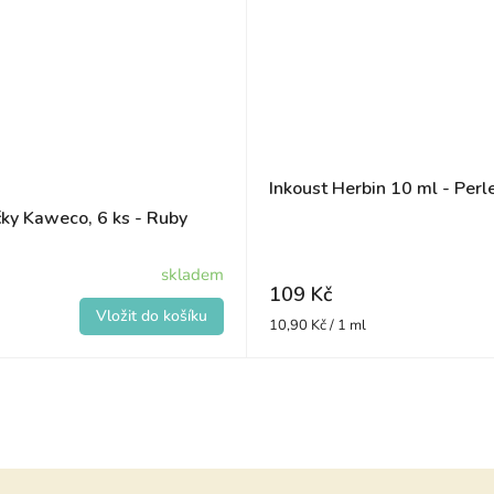
Inkoust Herbin 10 ml - Perl
ky Kaweco, 6 ks - Ruby
skladem
109 Kč
Měrná
10,90 Kč / 1 ml
cena: