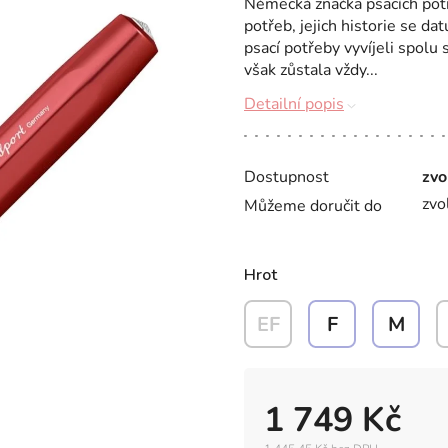
Německá značka psacích pot
potřeb, jejich historie se da
psací potřeby vyvíjeli spolu
však zůstala vždy...
Detailní popis
Dostupnost
zvo
zvo
Můžeme doručit do
Hrot
EF
F
M
1 749 Kč