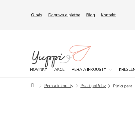
Přejít
na
obsah
O nás
Doprava a platba
Blog
Kontakt
NOVINKY
AKCE
PERA A INKOUSTY
KRESLEN
Domů
Pera a inkousty
Psací potřeby
Plnicí pera