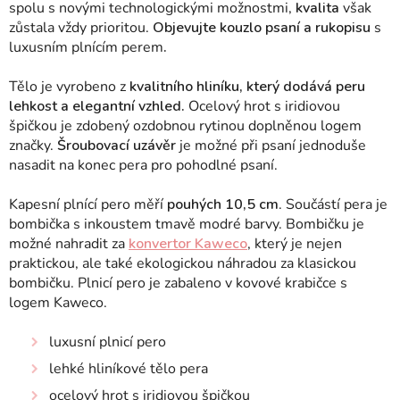
spolu s novými technologickými možnostmi,
kvalita
však
zůstala vždy prioritou.
Objevujte kouzlo psaní a rukopisu
s
luxusním plnícím perem
.
Tělo je vyrobeno
z
kvalitního hliníku, který dodává peru
lehkost a elegantní vzhled.
Ocelový hrot s iridiovou
špičkou je zdobený ozdobnou rytinou doplněnou logem
značky.
Šroubovací uzávěr
je možné při psaní jednoduše
nasadit na konec pera pro pohodlné psaní.
Kapesní plnící pero měří
pouhých 10,5 cm
. Součástí pera je
bombička s inkoustem tmavě modré barvy. Bombičku je
možné nahradit za
konvertor Kaweco
, který je nejen
praktickou, ale také ekologickou náhradou za klasickou
bombičku. Plnicí pero je zabaleno v kovové krabičce s
logem Kaweco.
luxusní plnicí pero
lehké hliníkové tělo pera
ocelový hrot s iridiovou špičkou