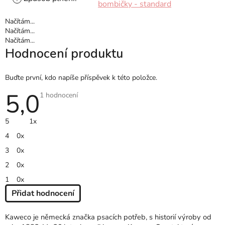
bombičky - standard
Načítám...
Načítám...
Načítám...
Hodnocení produktu
Buďte první, kdo napíše příspěvek k této položce.
5,0
Průměrné
1 hodnocení
hodnocení
produktu
je
5
1x
5,0
z
4
0x
5
hvězdiček.
3
0x
2
0x
1
0x
Přidat hodnocení
V
Ý
Kaweco je německá značka psacích potřeb, s historií výroby od