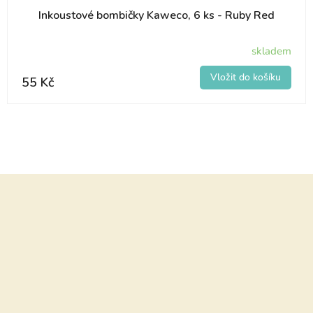
Inkoustové bombičky Kaweco, 6 ks - Ruby Red
skladem
55 Kč
Z
á
p
a
t
í