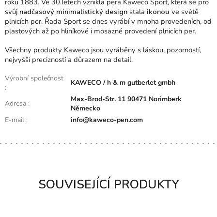
P
roku 1883. Ve 30.letech vznikla pera Kaweco Sport, která se pro
I
svůj
nadčasový minimalistický design
stala
ikonou
ve světě
S
plnicích per. Řada Sport se dnes vyrábí v mnoha provedeních, od
H
plastových až po hliníkové i mosazné provedení plnicích per.
O
D
Všechny produkty Kaweco jsou vyráběny s láskou, pozorností,
N
nejvyšší precizností a důrazem na detail.
O
Výrobní společnost
C
KAWECO / h & m gutberlet gmbh
:
E
N
Max-Brod-Str. 11 90471 Norimberk
Adresa
:
Í
Německo
E-mail
:
info@kaweco-pen.com
SOUVISEJÍCÍ PRODUKTY