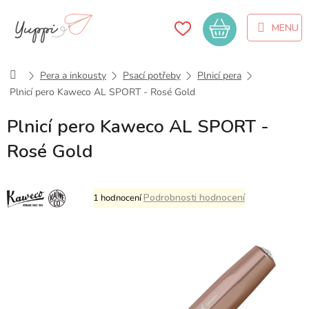
Přejít
na
Nákupní
obsah
košík
Domů
Pera a inkousty
Psací potřeby
Plnicí pera
Plnicí pero Kaweco AL SPORT - Rosé Gold
Plnicí pero Kaweco AL SPORT -
Rosé Gold
Průměrné
Podrobnosti hodnocení
1 hodnocení
hodnocení
produktu
je
5,0
z
5
hvězdiček.