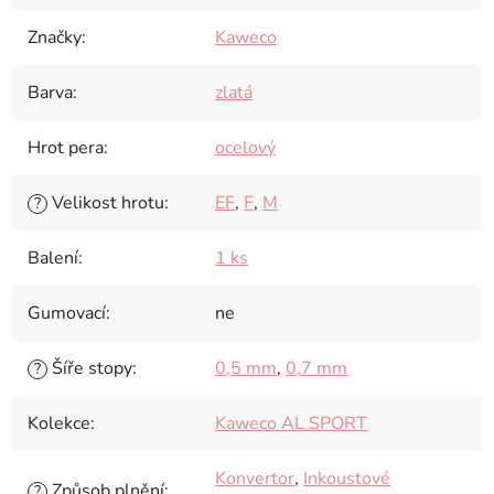
Značky
:
Kaweco
Barva
:
zlatá
Hrot pera
:
ocelový
Velikost hrotu
:
EF
,
F
,
M
?
Balení
:
1 ks
Gumovací
:
ne
Šíře stopy
:
0,5 mm
,
0,7 mm
?
Kolekce
:
Kaweco AL SPORT
Konvertor
,
Inkoustové
Způsob plnění
:
?