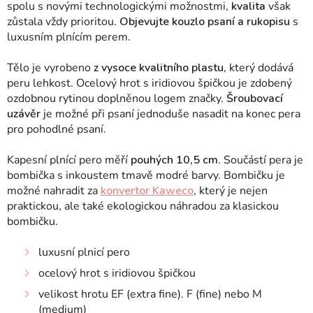
spolu s novými technologickými možnostmi,
kvalita
však
zůstala vždy prioritou.
Objevujte kouzlo psaní a rukopisu
s
luxusním plnícím perem
.
Tělo je vyrobeno
z vysoce kvalitního plastu
, který dodává
peru lehkost. Ocelový hrot s iridiovou špičkou je zdobený
ozdobnou rytinou doplněnou logem značky.
Šroubovací
uzávěr
je možné při psaní jednoduše nasadit na konec pera
pro pohodlné psaní.
Kapesní plnící pero měří
pouhých 10,5 cm
. Součástí pera je
bombička s inkoustem tmavě modré barvy. Bombičku je
možné nahradit za
konvertor Kaweco
, který je nejen
praktickou, ale také ekologickou náhradou za klasickou
bombičku.
luxusní plnicí pero
ocelový hrot s iridiovou špičkou
velikost hrotu EF (extra fine). F (fine) nebo M
(medium)