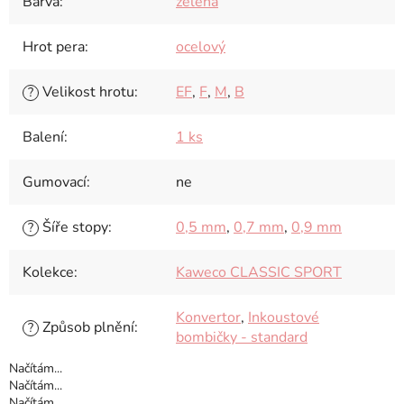
Barva
:
zelená
Hrot pera
:
ocelový
Velikost hrotu
:
EF
,
F
,
M
,
B
?
Balení
:
1 ks
Gumovací
:
ne
Šíře stopy
:
0,5 mm
,
0,7 mm
,
0,9 mm
?
Kolekce
:
Kaweco CLASSIC SPORT
Konvertor
,
Inkoustové
Způsob plnění
:
?
bombičky - standard
Načítám...
Načítám...
Načítám...