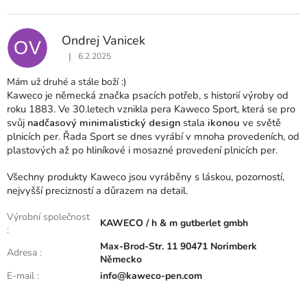
N
O
C
Ondrej Vanicek
E
OV
N
|
6.2.2025
Hodnocení produktu je 5 z 5 hvězdiček.
Í
Mám už druhé a stále boží :)
Kaweco je německá značka psacích potřeb, s historií výroby od
roku 1883. Ve 30.letech vznikla pera Kaweco Sport, která se pro
svůj
nadčasový minimalistický design
stala
ikonou
ve světě
plnicích per. Řada Sport se dnes vyrábí v mnoha provedeních, od
plastových až po hliníkové i mosazné provedení plnicích per.
Všechny produkty Kaweco jsou vyráběny s láskou, pozorností,
nejvyšší precizností a důrazem na detail.
Výrobní společnost
KAWECO / h & m gutberlet gmbh
:
Max-Brod-Str. 11 90471 Norimberk
Adresa
:
Německo
E-mail
:
info@kaweco-pen.com