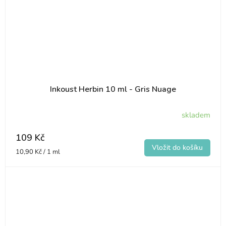
Inkoust Herbin 10 ml - Gris Nuage
skladem
109 Kč
Měrná
10,90 Kč / 1 ml
cena: