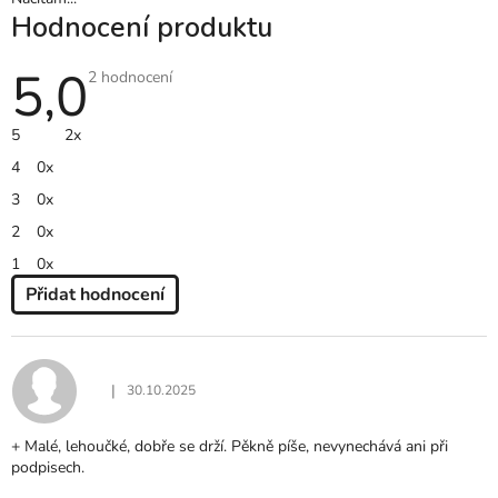
Hodnocení produktu
5,0
Průměrné
2 hodnocení
hodnocení
produktu
je
5
2x
5,0
z
4
0x
5
hvězdiček.
3
0x
2
0x
1
0x
Přidat hodnocení
V
Ý
P
I
|
30.10.2025
Hodnocení produktu je 5 z 5 hvězdiček.
S
H
+ Malé, lehoučké, dobře se drží. Pěkně píše, nevynechává ani při
O
podpisech.
D