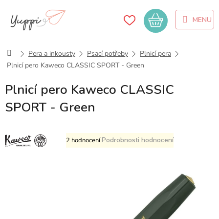
Přejít
na
Nákupní
obsah
košík
Domů
Pera a inkousty
Psací potřeby
Plnicí pera
Plnicí pero Kaweco CLASSIC SPORT - Green
Plnicí pero Kaweco CLASSIC
SPORT - Green
Průměrné
Podrobnosti hodnocení
2 hodnocení
hodnocení
produktu
je
5,0
z
5
hvězdiček.