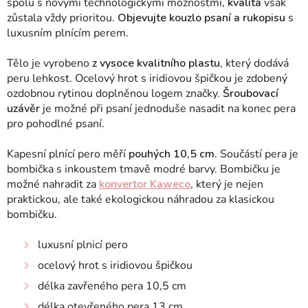
spolu s novými technologickými možnostmi,
kvalita
však
zůstala vždy prioritou.
Objevujte kouzlo psaní a rukopisu
s
luxusním plnícím perem
.
Tělo je vyrobeno
z vysoce kvalitního plastu
, který dodává
peru lehkost. Ocelový hrot s iridiovou špičkou je zdobený
ozdobnou rytinou doplněnou logem značky.
Šroubovací
uzávěr
je možné při psaní jednoduše nasadit na konec pera
pro pohodlné psaní.
Kapesní plnící pero měří
pouhých 10,5 cm
. Součástí pera je
bombička s inkoustem tmavě modré barvy. Bombičku je
možné nahradit za
konvertor Kaweco
, který je nejen
praktickou, ale také ekologickou náhradou za klasickou
bombičku.
luxusní plnicí pero
ocelový hrot s iridiovou špičkou
délka zavřeného pera 10,5 cm
délka otevřeného pera 13 cm