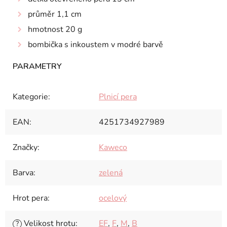
průměr 1,1 cm
hmotnost 20 g
bombička s inkoustem v modré barvě
Kategorie
:
Plnicí pera
EAN
:
4251734927989
Značky
:
Kaweco
Barva
:
zelená
Hrot pera
:
ocelový
Velikost hrotu
:
EF
,
F
,
M
,
B
?