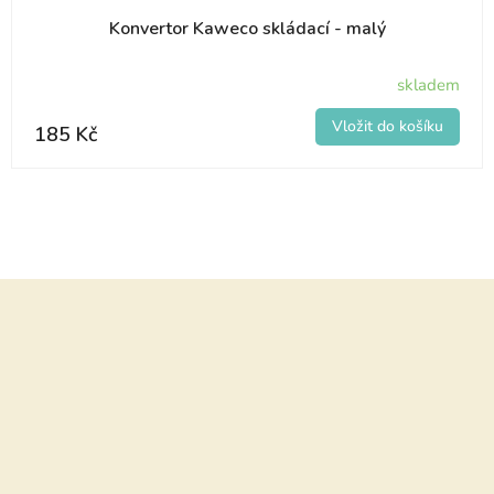
Konvertor Kaweco skládací - malý
skladem
185 Kč
Z
á
p
a
t
í