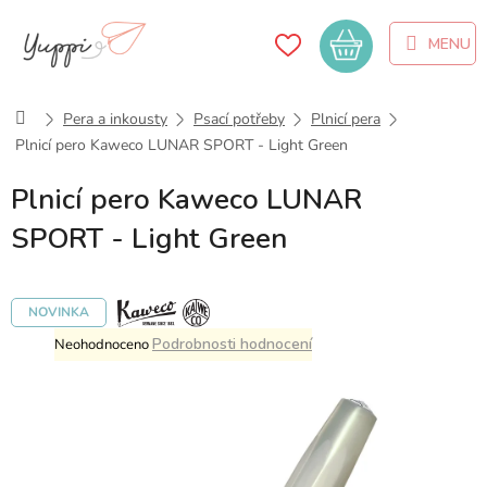
Přejít
na
Nákupní
obsah
košík
Domů
Pera a inkousty
Psací potřeby
Plnicí pera
Plnicí pero Kaweco LUNAR SPORT - Light Green
Plnicí pero Kaweco LUNAR
SPORT - Light Green
NOVINKA
Průměrné
Podrobnosti hodnocení
Neohodnoceno
hodnocení
produktu
je
0,0
z
5
hvězdiček.