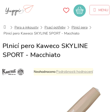
Přejít
na
Nákupní
obsah
košík
Domů
Pera a inkousty
Psací potřeby
Plnicí pera
Plnicí pero Kaweco SKYLINE SPORT - Macchiato
Plnicí pero Kaweco SKYLINE
SPORT - Macchiato
Průměrné
Podrobnosti hodnocení
Neohodnoceno
hodnocení
produktu
je
0,0
z
5
hvězdiček.