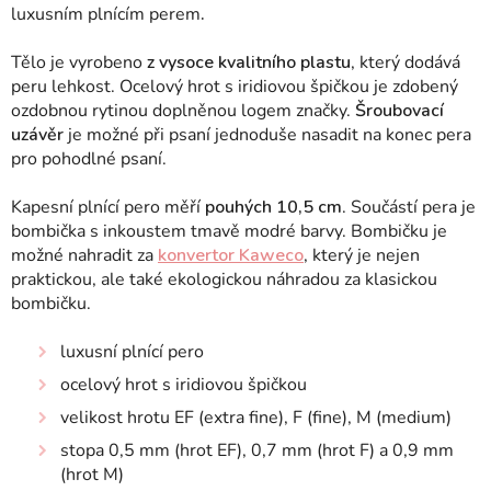
luxusním plnícím perem
.
Tělo je vyrobeno
z vysoce kvalitního plastu
, který dodává
peru lehkost. Ocelový hrot s iridiovou špičkou je zdobený
ozdobnou rytinou doplněnou logem značky.
Šroubovací
uzávěr
je možné při psaní jednoduše nasadit na konec pera
pro pohodlné psaní.
Kapesní plnící pero měří
pouhých 10,5 cm
. Součástí pera je
bombička s inkoustem tmavě modré barvy. Bombičku je
možné nahradit za
konvertor Kaweco
, který je nejen
praktickou, ale také ekologickou náhradou za klasickou
bombičku.
luxusní plnící pero
ocelový hrot s iridiovou špičkou
velikost hrotu EF (extra fine), F (fine), M (medium)
stopa 0,5 mm (hrot EF), 0,7 mm (hrot F) a 0,9 mm
(hrot M)