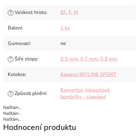
Velikost hrotu
:
EF
,
F
,
M
?
Balení
:
1 ks
Gumovací
:
ne
Šíře stopy
:
0,5 mm
,
0,7 mm
,
0,9 mm
?
Kolekce
:
Kaweco SKYLINE SPORT
Konvertor
,
Inkoustové
Způsob plnění
:
?
bombičky - standard
Načítám...
Načítám...
Načítám...
Hodnocení produktu