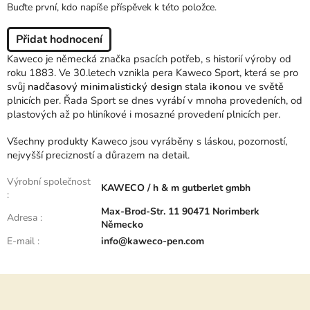
Buďte první, kdo napíše příspěvek k této položce.
Přidat hodnocení
Kaweco je německá značka psacích potřeb, s historií výroby od
roku 1883. Ve 30.letech vznikla pera Kaweco Sport, která se pro
svůj
nadčasový minimalistický design
stala
ikonou
ve světě
plnicích per. Řada Sport se dnes vyrábí v mnoha provedeních, od
plastových až po hliníkové i mosazné provedení plnicích per.
Všechny produkty Kaweco jsou vyráběny s láskou, pozorností,
nejvyšší precizností a důrazem na detail.
Výrobní společnost
KAWECO / h & m gutberlet gmbh
:
Max-Brod-Str. 11 90471 Norimberk
Adresa
:
Německo
E-mail
:
info@kaweco-pen.com
Z
á