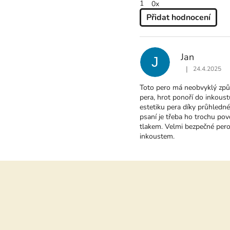
1
0x
Přidat hodnocení
V
Ý
P
Jan
J
I
|
24.4.2025
S
Hodnocení produ
H
Toto pero má neobvyklý způs
O
pera, hrot ponoří do inkoustu
D
estetiku pera díky průhledn
N
psaní je třeba ho trochu pov
O
tlakem. Velmi bezpečné pero 
C
inkoustem.
E
N
Í
Z
á
p
a