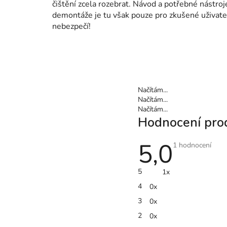
čištění zcela rozebrat. Návod a potřebné nástro
demontáže je tu však pouze pro zkušené uživatel
nebezpečí!
Načítám...
Načítám...
Načítám...
Hodnocení pro
5,0
Průměrné
1 hodnocení
hodnocení
produktu
je
5
1x
5,0
z
4
0x
5
hvězdiček.
3
0x
2
0x