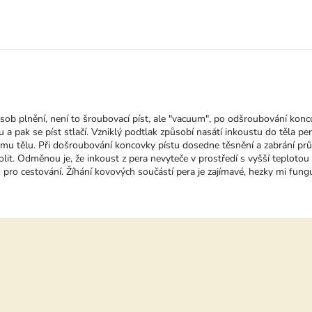
ktu je 5 z 5 hvězdiček.
ob plnění, není to šroubovací píst, ale "vacuum", po odšroubování konc
 a pak se píst stlačí. Vzniklý podtlak způsobí nasátí inkoustu do těla pe
ému tělu. Při došroubování koncovky pístu dosedne těsnění a zabrání prů
olit. Odměnou je, že inkoust z pera nevyteče v prostředí s vyšší teplot
pro cestování. Žíhání kovových součástí pera je zajímavé, hezky mi fung