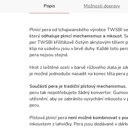
Popis
Možnosti dopravy
Plnicí pera od tchajwanského výrobce TWSBI se
který
odhaluje plnicí mechanismus a inkoust.
Sé
per TWSBI křišťálově čistým akrylovým tělem pe
klip na uzávěru jsou v brvě duhy. Každé toto pe
pera nejsou stejná.
Hrot z leštěné oceli v barvě růžového zlata je
je možné jednoduše nasadit na konec těla pera 
Součástí pera je tradiční pístový mechanismus
,
peru tak nepotřebujete žádný konvertor.
Gumový
utěsnění, aby se zabránilo vysychání inkoustu v p
peru.
Pístová plnicí pera
není možné kombinovat s po
inkoustem z lahvičky. Pera jsou dodávané v dár