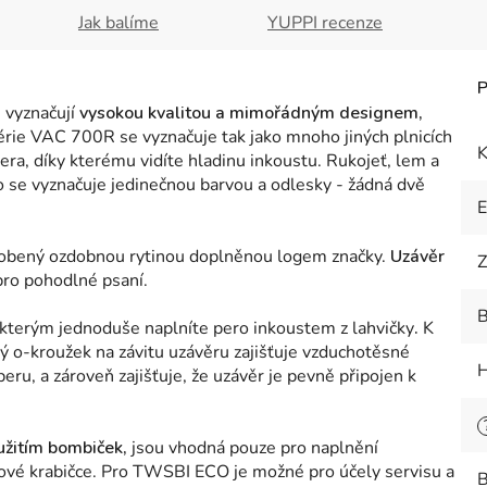
Jak balíme
YUPPI recenze
 vyznačují
vysokou kvalitou a mimořádným designem,
rie VAC 700R se vyznačuje tak jako mnoho jiných plnicích
K
ra, díky kterému vidíte hladinu inkoustu. Rukojeť, lem a
ro se vyznačuje jedinečnou barvou a odlesky - žádná dvě
 zdobený ozdobnou rytinou doplněnou logem značky.
Uzávěr
Z
pro pohodlné psaní.
B
 kterým jednoduše naplníte pero inkoustem z lahvičky
.
K
 o-kroužek na závitu uzávěru zajišťuje vzduchotěsné
H
eru, a zároveň zajišťuje, že uzávěr je pevně připojen k
užitím bombiček,
jsou vhodná pouze pro naplnění
kové krabičce. Pro TWSBI ECO je možné pro účely servisu a
B