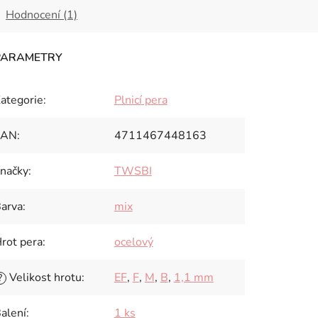
Hodnocení (1)
ategorie
:
Plnicí pera
EAN
:
4711467448163
načky
:
TWSBI
arva
:
mix
rot pera
:
ocelový
Velikost hrotu
:
EF
,
F
,
M
,
B
,
1,1 mm
?
alení
:
1 ks