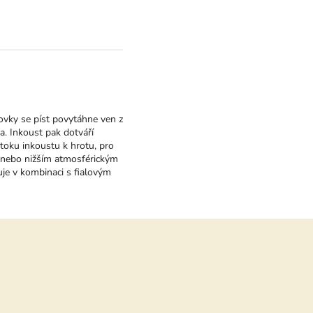
ovky se píst povytáhne ven z
ra. Inkoust pak dotváří
toku inkoustu k hrotu, pro
ou nebo nižším atmosférickým
uje v kombinaci s fialovým