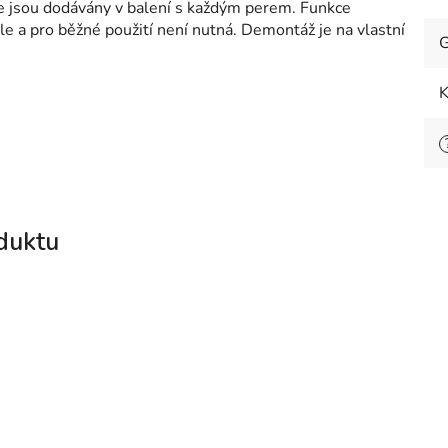
je jsou dodávány v balení s každým perem. Funkce
e a pro běžné použití není nutná. Demontáž je na vlastní
G
K
duktu