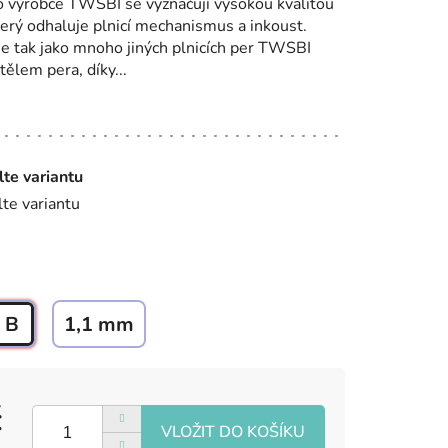
o výrobce TWSBI se vyznačují vysokou kvalitou
rý odhaluje plnicí mechanismus a inkoust.
e tak jako mnoho jiných plnicích per TWSBI
tělem pera, díky...
lte variantu
lte variantu
B
1,1 mm
č