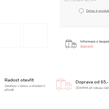
od
2 230,58 Kč
bez DPH
Měrná
cena:
Dotaz k produ
Informace o bezpe
dopravě
Radost otevřít
Doprava od 65,-
Zabaleno s láskou a ohledem k
ZDARMA při nákupu nad 
přírodě