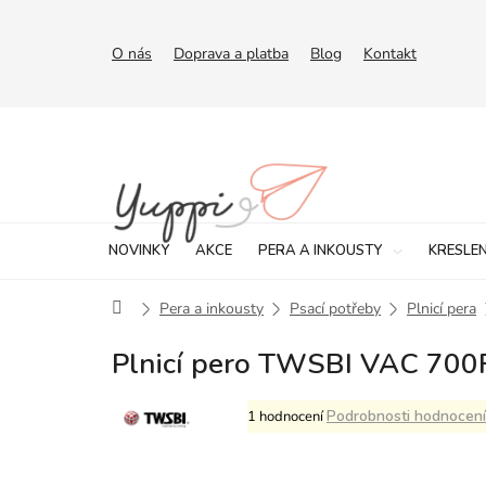
Přejít
na
obsah
O nás
Doprava a platba
Blog
Kontakt
NOVINKY
AKCE
PERA A INKOUSTY
KRESLEN
Domů
Pera a inkousty
Psací potřeby
Plnicí pera
Plnicí pero TWSBI VAC 700R 
Průměrné
Podrobnosti hodnocení
1 hodnocení
hodnocení
produktu
je