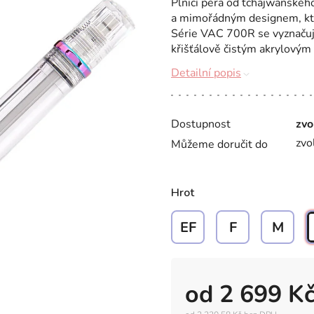
Plnicí pera od tchajwanskéh
a mimořádným designem, kte
Série VAC 700R se vyznačuj
křišťálově čistým akrylovým 
Detailní popis
Dostupnost
zvo
zvo
Můžeme doručit do
Hrot
EF
F
M
od
2 699 K