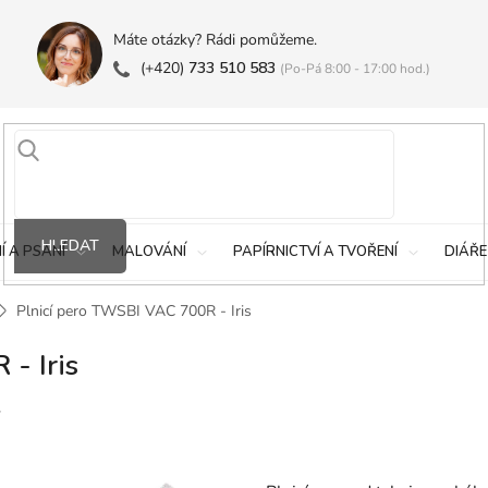
Máte otázky? Rádi pomůžeme.
(+420)
733 510 583
(Po-Pá 8:00 - 17:00 hod.)
HLEDAT
Í A PSANÍ
MALOVÁNÍ
PAPÍRNICTVÍ A TVOŘENÍ
DIÁŘE
Plnicí pero TWSBI VAC 700R - Iris
- Iris