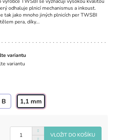
o výrobce TWSBI se vyznačují vysokou kvalitou
rý odhaluje plnicí mechanismus a inkoust.
e tak jako mnoho jiných plnicích per TWSBI
tělem pera, díky...
lte variantu
lte variantu
B
1,1 mm