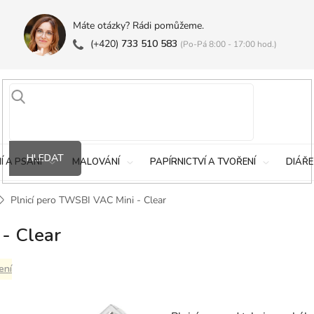
Máte otázky? Rádi pomůžeme.
(+420)
733 510 583
(Po-Pá 8:00 - 17:00 hod.)
HLEDAT
Í A PSANÍ
MALOVÁNÍ
PAPÍRNICTVÍ A TVOŘENÍ
DIÁŘE
Plnicí pero TWSBI VAC Mini - Clear
- Clear
ení