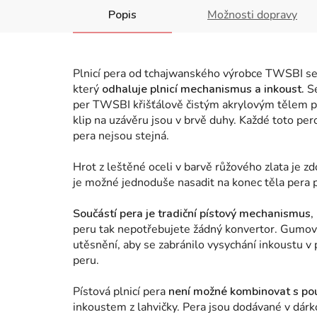
Popis
Možnosti dopravy
Plnicí pera od tchajwanského výrobce TWSBI se
který
odhaluje plnicí mechanismus a inkoust.
Sé
per TWSBI křišťálově čistým akrylovým tělem pe
klip na uzávěru jsou v brvě duhy. Každé toto pe
pera nejsou stejná.
Hrot z leštěné oceli v barvě růžového zlata je
je možné jednoduše nasadit na konec těla pera 
Součástí pera je tradiční pístový mechanismus
,
peru tak nepotřebujete žádný konvertor.
Gumový
utěsnění, aby se zabránilo vysychání inkoustu v p
peru.
Pístová plnicí pera
není možné kombinovat s po
inkoustem z lahvičky. Pera jsou dodávané v dár