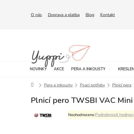
Přejít
na
obsah
O nás
Doprava a platba
Blog
Kontakt
NOVINKY
AKCE
PERA A INKOUSTY
KRESLEN
Domů
Pera a inkousty
Psací potřeby
Plnicí pera
Plnicí pero TWSBI VAC Mini 
Průměrné
Podrobnosti hodnoc
Neohodnoceno
hodnocení
produktu
je