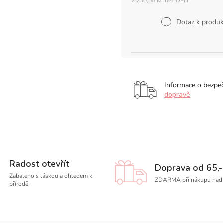
2 230,58 Kč bez DPH
Měrná
cena:
Dotaz k produ
Informace o bezpe
dopravě
Radost otevřít
Doprava od 65,-
Zabaleno s láskou a ohledem k
ZDARMA při nákupu nad 
přírodě