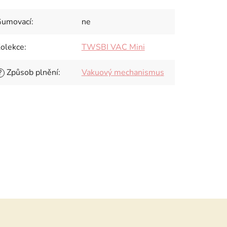
umovací
:
ne
olekce
:
TWSBI VAC Mini
Způsob plnění
:
Vakuový mechanismus
?