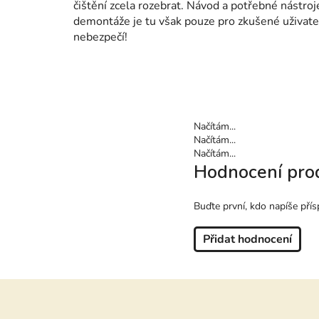
čištění zcela rozebrat. Návod a potřebné nástro
demontáže je tu však pouze pro zkušené uživatel
nebezpečí!
Načítám...
Načítám...
Načítám...
Hodnocení pro
Buďte první, kdo napíše přís
Přidat hodnocení
Z
á