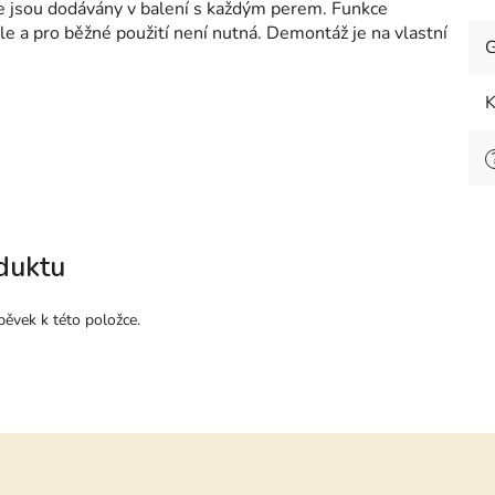
je jsou dodávány v balení s každým perem. Funkce
e a pro běžné použití není nutná. Demontáž je na vlastní
G
K
duktu
pěvek k této položce.