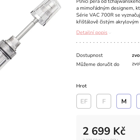
Plnicí pera od tchajwanskéh
a mimořádným designem, kte
Série VAC 700R se vyznačuj
křišťálově čistým akrylovým 
Detailní popis
Dostupnost
zvo
zvo
Můžeme doručit do
Hrot
EF
F
M
2 699 Kč