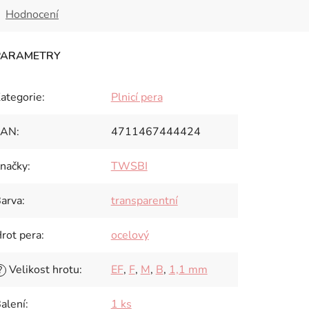
Hodnocení
ategorie
:
Plnicí pera
EAN
:
4711467444424
načky
:
TWSBI
arva
:
transparentní
rot pera
:
ocelový
Velikost hrotu
:
EF
,
F
,
M
,
B
,
1,1 mm
?
alení
:
1 ks