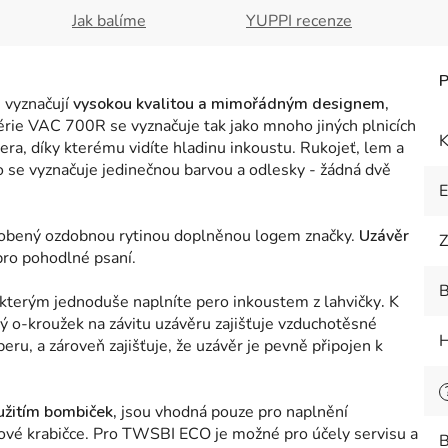
Jak balíme
YUPPI recenze
 vyznačují
vysokou kvalitou a mimořádným designem,
rie VAC 700R se vyznačuje tak jako mnoho jiných plnicích
K
ra, díky kterému vidíte hladinu inkoustu. Rukojeť, lem a
ro se vyznačuje jedinečnou barvou a odlesky - žádná dvě
 zdobený ozdobnou rytinou doplněnou logem značky.
Uzávěr
Z
pro pohodlné psaní.
B
 kterým jednoduše naplníte pero inkoustem z lahvičky
.
K
 o-kroužek na závitu uzávěru zajišťuje vzduchotěsné
H
eru, a zároveň zajišťuje, že uzávěr je pevně připojen k
užitím bombiček,
jsou vhodná pouze pro naplnění
kové krabičce. Pro TWSBI ECO je možné pro účely servisu a
B