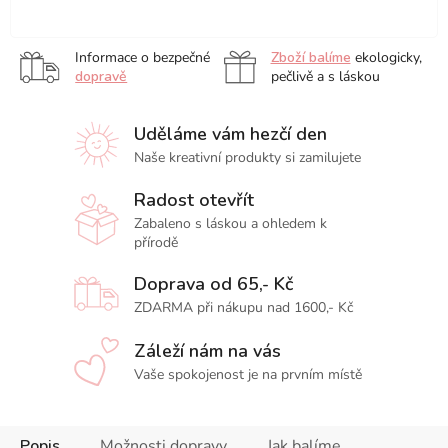
A5
A3
23
26
x
x
31
36
Informace o bezpečné
Zboží balíme
ekologicky,
cm
cm
dopravě
pečlivě a s láskou
Uděláme vám hezčí den
Naše kreativní produkty si zamilujete
Radost otevřít
Zabaleno s láskou a ohledem k
přírodě
Doprava od 65,- Kč
ZDARMA při nákupu nad 1600,- Kč
Záleží nám na vás
Vaše spokojenost je na prvním místě
Popis
Možnosti dopravy
Jak balíme