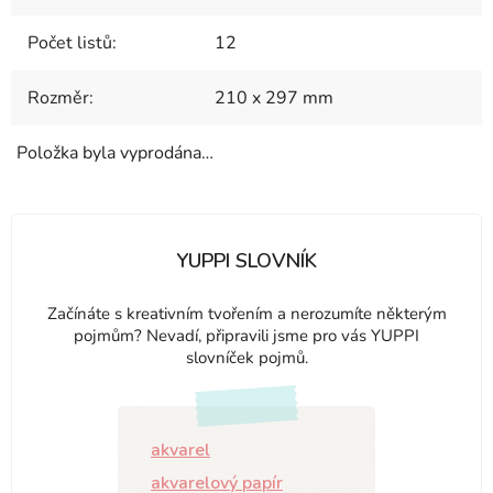
Počet listů
:
12
Rozměr
:
210 x 297 mm
Položka byla vyprodána…
YUPPI SLOVNÍK
Začínáte s kreativním tvořením a nerozumíte některým
pojmům? Nevadí, připravili jsme pro vás YUPPI
slovníček pojmů.
akvarel
akvarelový papír