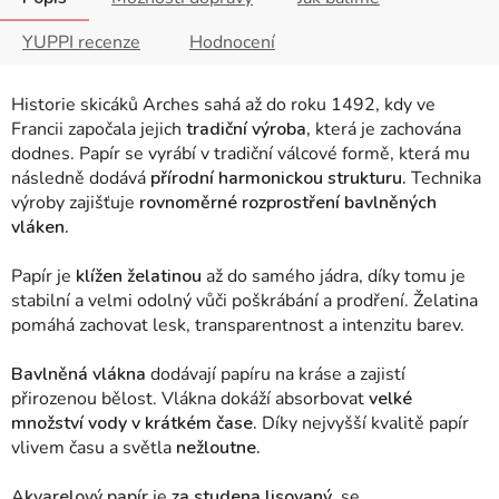
YUPPI recenze
Hodnocení
Historie skicáků Arches sahá až do roku 1492, kdy ve
Francii započala jejich
tradiční výroba,
která je zachována
dodnes. Papír se vyrábí v tradiční válcové formě, která mu
následně dodává
přírodní harmonickou strukturu.
Technika
výroby zajišťuje
rovnoměrné rozprostření bavlněných
vláken.
Papír je
klížen želatinou
až do samého jádra, díky tomu je
stabilní a velmi odolný vůči poškrábání a prodření. Želatina
pomáhá zachovat lesk, transparentnost a intenzitu barev.
Bavlněná vlákna
dodávají papíru na kráse a zajistí
přirozenou bělost. Vlákna dokáží absorbovat
velké
množství vody v krátkém čase.
Díky nejvyšší kvalitě papír
vlivem času a světla
nežloutne.
Akvarelový papír
je
za studena lisovaný
, se