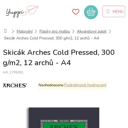
Přejít
na
Nákupní
obsah
košík
Domů
Malování
Papíry pro malbu
Akvarelový papír
Skicák Arches Cold Pressed, 300 g/m2, 12 archů - A4
Skicák Arches Cold Pressed, 300
g/m2, 12 archů - A4
AR_1795091
Průměrné
Podrobnosti hodnocení
Neohodnoceno
hodnocení
produktu
je
0,0
z
5
hvězdiček.