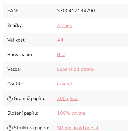
EAN
:
3700417134790
Značky
:
Arches
Velikost
:
A4
Barva papíru
:
Bílá
Vazba
:
Lepená z 1 strany
Použití
:
akvarel
Gramáž papíru
:
300 g/m2
?
Složení papíru
:
100% bavlna
Struktura papíru
:
Střední (cold press)
?