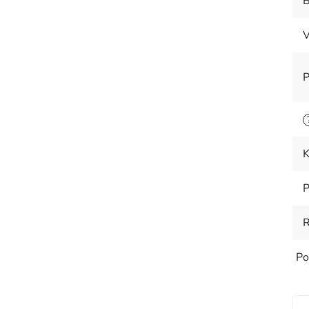
B
V
P
K
P
Po