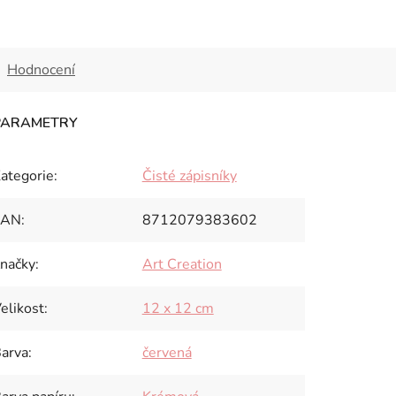
Hodnocení
ategorie
:
Čisté zápisníky
EAN
:
8712079383602
načky
:
Art Creation
elikost
:
12 x 12 cm
arva
:
červená