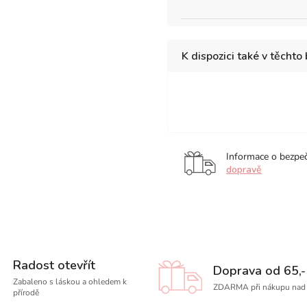
K dispozici také v těchto
9
21
13
x
x
x
14
14,8
21
cm
cm
cm
Informace o bezpe
dopravě
Radost otevřít
Doprava od 65,-
Zabaleno s láskou a ohledem k
ZDARMA při nákupu nad 
přírodě