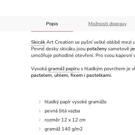
Popis
Možnosti dopravy
Skicák
Art Creation se pyšní velké oblibě mezi u
Pevné desky skicáku
jsou
potaženy
sametově
je
umožňuje pohodlné otevření. Pro svou kapesní v
Vysoká
gramáž papíru
s hladkým povrchem je vh
pastelem, uhlem, fixem i pastelkami.
hladký papír vysoké gramáže
pevná šitá vazba
rozměr 12 x 12 cm
gramáž 140 g/m2