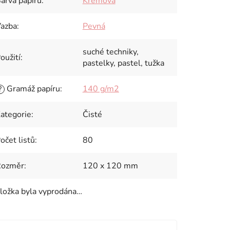
arva papíru
:
Krémová
azba
:
Pevná
suché techniky,
oužití
:
pastelky, pastel, tužka
Gramáž papíru
:
140 g/m2
?
ategorie
:
Čisté
očet listů
:
80
Rozměr
:
120 x 120 mm
ložka byla vyprodána…