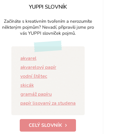
YUPPI SLOVNÍK
Začínáte s kreativním tvořením a nerozumíte
některým pojmům? Nevadí, připravili jsme pro
vás YUPPI slovníček pojmů.
akvarel
akvarelový papír
vodní štětec
skicák
gramáž papíru
papír lisovaný za studena
CELÝ SLOVNÍK