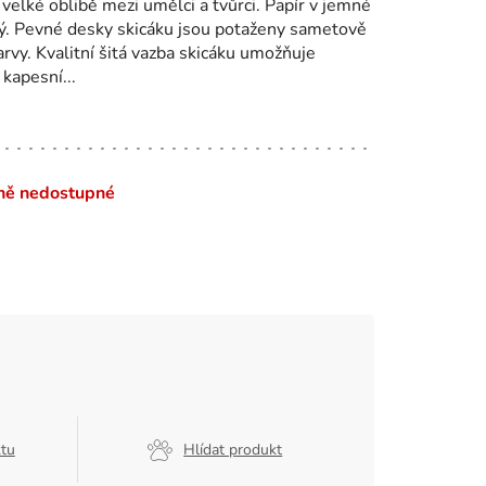
 velké oblibě mezi umělci a tvůrci. Papír v jemné
ý. Pevné desky skicáku jsou potaženy sametově
vy. Kvalitní šitá vazba skicáku umožňuje
kapesní...
ně nedostupné
ktu
Hlídat produkt