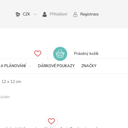
CZK
Přihlášení
Registrace
Nákupní
Prázdný košík
košík
 A PLÁNOVÁNÍ
DÁRKOVÉ POUKAZY
ZNAČKY
- 12 x 12 cm
4204M