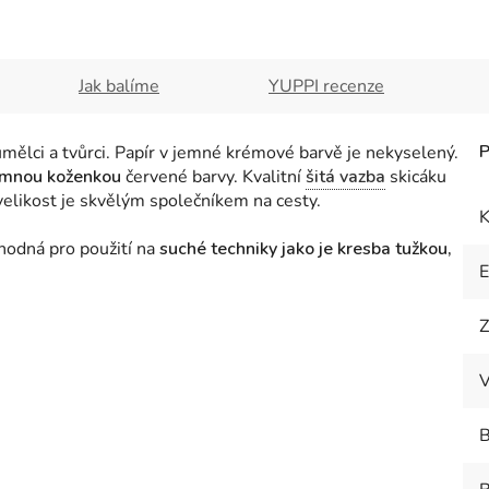
Jak balíme
YUPPI recenze
mělci a tvůrci. Papír v jemné krémové barvě je nekyselený.
mnou koženkou
červené barvy
.
Kvalitní
šitá vazba
skicáku
elikost je skvělým společníkem na cesty.
K
odná pro použití na
suché techniky jako je kresba tužkou,
Z
V
B