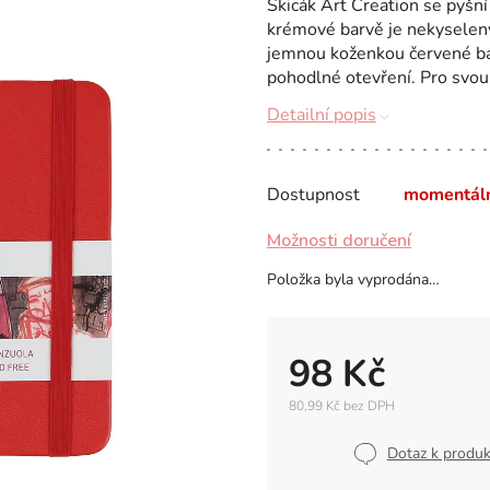
Skicák Art Creation se pyšní
krémové barvě je nekyselen
jemnou koženkou červené bar
pohodlné otevření. Pro svou 
Detailní popis
Dostupnost
momentál
Možnosti doručení
Položka byla vyprodána…
98 Kč
80,99 Kč bez DPH
Měrná
cena:
Dotaz k produ