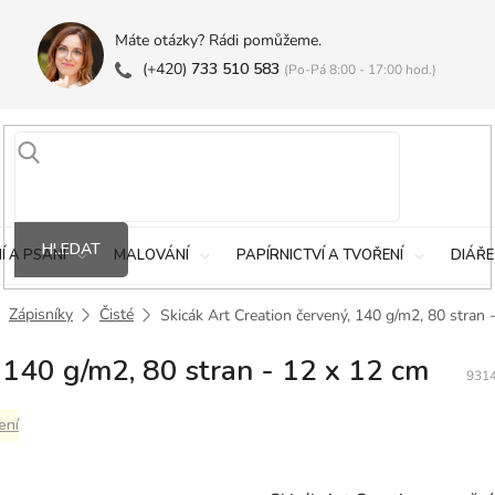
Máte otázky? Rádi pomůžeme.
(+420)
733 510 583
(Po-Pá 8:00 - 17:00 hod.)
HLEDAT
Í A PSANÍ
MALOVÁNÍ
PAPÍRNICTVÍ A TVOŘENÍ
DIÁŘE
Zápisníky
Čisté
Skicák Art Creation červený, 140 g/m2, 80 stran 
 140 g/m2, 80 stran - 12 x 12 cm
931
ení