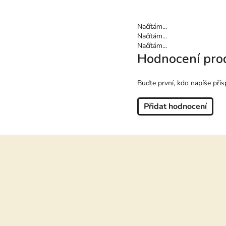
Načítám...
Načítám...
Načítám...
Hodnocení pro
Buďte první, kdo napíše přís
Přidat hodnocení
Z
á
p
a
t