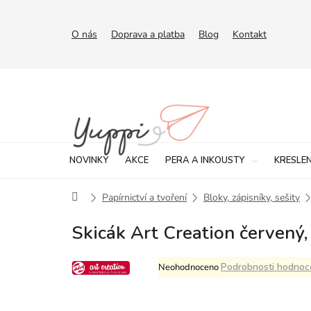
Přejít
na
obsah
O nás
Doprava a platba
Blog
Kontakt
NOVINKY
AKCE
PERA A INKOUSTY
KRESLEN
Domů
Papírnictví a tvoření
Bloky, zápisníky, sešity
Skicák Art Creation červený,
Průměrné
Podrobnosti hodnoc
Neohodnoceno
hodnocení
produktu
je