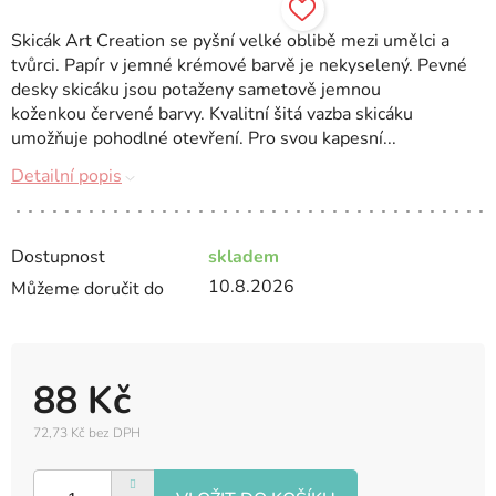
Skicák Art Creation se pyšní velké oblibě mezi umělci a
tvůrci. Papír v jemné krémové barvě je nekyselený. Pevné
desky skicáku jsou potaženy sametově jemnou
koženkou červené barvy. Kvalitní šitá vazba skicáku
umožňuje pohodlné otevření. Pro svou kapesní...
Detailní popis
Dostupnost
skladem
10.8.2026
Můžeme doručit do
88 Kč
72,73 Kč bez DPH
Měrná
cena: