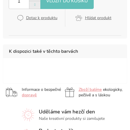
Dotaz k produktu
Hlídat produkt
K dispozici také v těchto barvách
12
13
21
x
x
x
12
21
14,8
Informace o bezpečné
Zboží balíme
ekologicky,
cm
cm
cm
dopravě
pečlivě a s láskou
Uděláme vám hezčí den
Naše kreativní produkty si zamilujete