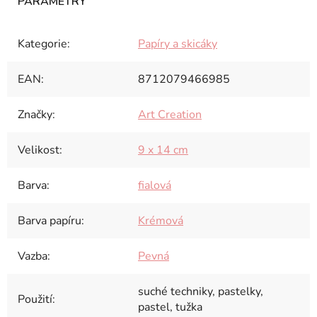
Kategorie
:
Papíry a skicáky
EAN
:
8712079466985
Značky
:
Art Creation
Velikost
:
9 x 14 cm
Barva
:
fialová
Barva papíru
:
Krémová
Vazba
:
Pevná
suché techniky, pastelky,
Použití
:
pastel, tužka