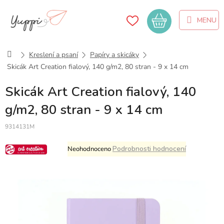
Přejít
na
Nákupní
obsah
košík
Domů
Kreslení a psaní
Papíry a skicáky
Skicák Art Creation fialový, 140 g/m2, 80 stran - 9 x 14 cm
Skicák Art Creation fialový, 140
g/m2, 80 stran - 9 x 14 cm
9314131M
Průměrné
Podrobnosti hodnocení
Neohodnoceno
hodnocení
produktu
je
0,0
z
5
hvězdiček.