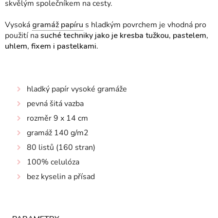
skvělým společníkem na cesty.
Vysoká
gramáž papíru
s hladkým povrchem je vhodná pro
použití na
suché techniky jako je kresba tužkou, pastelem,
uhlem, fixem i pastelkami.
hladký papír vysoké gramáže
pevná šitá vazba
rozměr 9 x 14 cm
gramáž 140 g/m2
80 listů (160 stran)
100% celulóza
bez kyselin a přísad