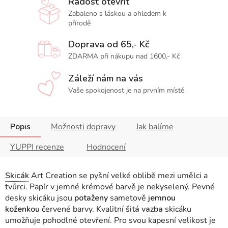
Radost otevřít
Zabaleno s láskou a ohledem k
přírodě
Doprava od 65,- Kč
ZDARMA při nákupu nad 1600,- Kč
Záleží nám na vás
Vaše spokojenost je na prvním místě
Popis
Možnosti dopravy
Jak balíme
YUPPI recenze
Hodnocení
Skicák
Art Creation se pyšní velké oblibě mezi umělci a
tvůrci. Papír v jemné krémové barvě je nekyselený. Pevné
desky skicáku
jsou
potaženy
sametově
jemnou
koženkou
červené barvy
.
Kvalitní
šitá vazba
skicáku
umožňuje pohodlné otevření. Pro svou kapesní velikost je