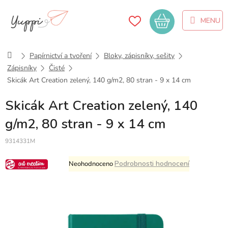
Přejít
na
Nákupní
obsah
košík
Domů
Papírnictví a tvoření
Bloky, zápisníky, sešity
Zápisníky
Čisté
Skicák Art Creation zelený, 140 g/m2, 80 stran - 9 x 14 cm
Skicák Art Creation zelený, 140
g/m2, 80 stran - 9 x 14 cm
9314331M
Průměrné
Podrobnosti hodnocení
Neohodnoceno
hodnocení
produktu
je
0,0
z
5