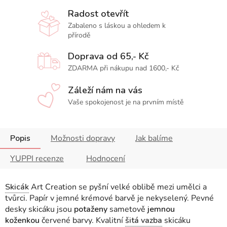
Radost otevřít
Zabaleno s láskou a ohledem k
přírodě
Doprava od 65,- Kč
ZDARMA při nákupu nad 1600,- Kč
Záleží nám na vás
Vaše spokojenost je na prvním místě
Popis
Možnosti dopravy
Jak balíme
YUPPI recenze
Hodnocení
Skicák
Art Creation se pyšní velké oblibě mezi umělci a
tvůrci. Papír v jemné krémové barvě je nekyselený. Pevné
desky skicáku
jsou
potaženy
sametově
jemnou
koženkou
červené barvy
.
Kvalitní
šitá vazba
skicáku