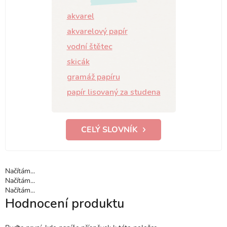
akvarel
akvarelový papír
vodní štětec
skicák
gramáž papíru
papír lisovaný za studena
CELÝ SLOVNÍK
Načítám...
Načítám...
Načítám...
Hodnocení produktu