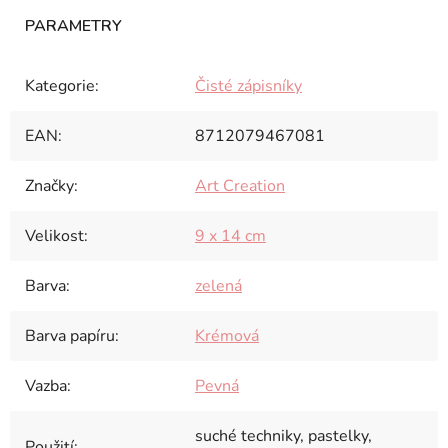
Kategorie
:
Čisté zápisníky
EAN
:
8712079467081
Značky
:
Art Creation
Velikost
:
9 x 14 cm
Barva
:
zelená
Barva papíru
:
Krémová
Vazba
:
Pevná
suché techniky, pastelky,
Použití
: