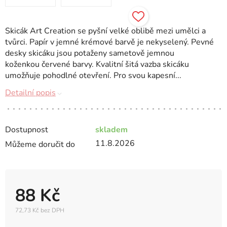
Skicák Art Creation se pyšní velké oblibě mezi umělci a
tvůrci. Papír v jemné krémové barvě je nekyselený. Pevné
desky skicáku jsou potaženy sametově jemnou
koženkou červené barvy. Kvalitní šitá vazba skicáku
umožňuje pohodlné otevření. Pro svou kapesní...
Detailní popis
Dostupnost
skladem
11.8.2026
Můžeme doručit do
88 Kč
72,73 Kč bez DPH
Měrná