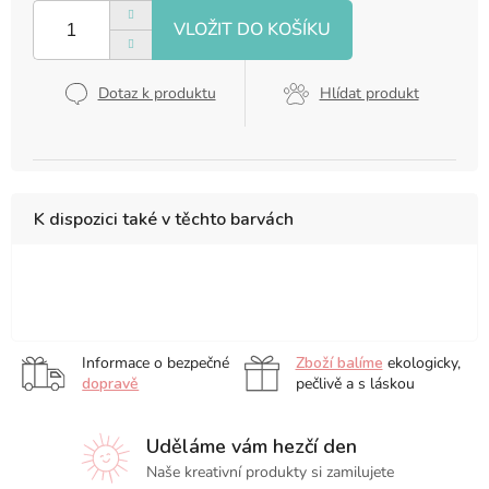
cena:
Dotaz k produktu
Hlídat produkt
K dispozici také v těchto barvách
12
13
21
x
x
x
12
21
14,8
Informace o bezpečné
Zboží balíme
ekologicky,
cm
cm
cm
dopravě
pečlivě a s láskou
Uděláme vám hezčí den
Naše kreativní produkty si zamilujete