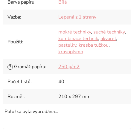
Barva papíru
:
Bílá
Vazba
:
Lepená z 1 strany
mokré techniky
,
suché techniky
,
kombinace technik
,
akvarel
,
Použití
:
pastelky
,
kresba tužkou
,
krasopísmo
Gramáž papíru
:
250 g/m2
?
Počet listů
:
40
Rozměr
:
210 x 297 mm
Položka byla vyprodána…