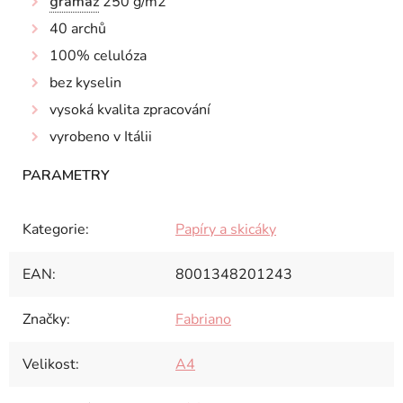
gramáž
250 g/m2
40 archů
100% celulóza
bez kyselin
vysoká kvalita zpracování
vyrobeno v Itálii
Kategorie
:
Papíry a skicáky
EAN
:
8001348201243
Značky
:
Fabriano
Velikost
:
A4