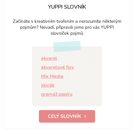
YUPPI SLOVNÍK
Začínáte s kreativním tvořením a nerozumíte některým
pojmům? Nevadí, připravili jsme pro vás YUPPI
slovníček pojmů.
akvarel
akvarelové fixy
Mix Media
skicák
gramáž papíru
CELÝ SLOVNÍK