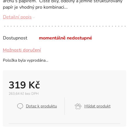
archu s papírem. Čistě bílý, odolný a jemně strukturovaný
papír je vhodný pro kombinaci...
Detailní popis
Dostupnost
momentálně nedostupné
Možnosti doručení
Položka byla vyprodána…
319 Kč
263,64 Kč bez DPH
Měrná
cena:
Dotaz k produktu
Hlídat produkt