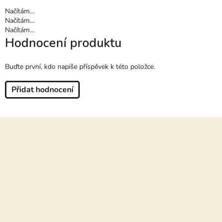
Načítám...
Načítám...
Načítám...
Hodnocení produktu
Buďte první, kdo napíše příspěvek k této položce.
Přidat hodnocení
Z
á
p
a
t
í