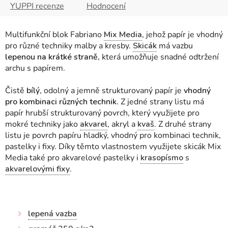
YUPPI recenze
Hodnocení
Multifunkční blok Fabriano
Mix Media
, jehož papír je vhodný
pro různé techniky malby a kresby.
Skicák
má
vazbu
lepenou na krátké straně,
která umožňuje snadné odtržení
archu s papírem.
Čistě
bílý
, odolný a jemně strukturovaný papír je
vhodný
pro kombinaci různých technik.
Z jedné strany listu má
papír hrubší strukturovaný povrch, který využijete pro
mokré techniky jako
akvarel
, akryl a
kvaš
. Z druhé strany
listu je povrch papíru hladký, vhodný pro kombinaci technik,
pastelky i fixy. Díky těmto vlastnostem využijete skicák Mix
Media také pro akvarelové pastelky i
krasopísmo
s
akvarelovými fixy
.
lepená vazba