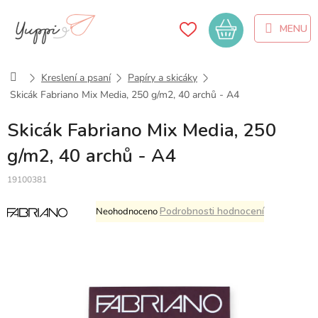
Přejít
na
Nákupní
obsah
košík
Domů
Kreslení a psaní
Papíry a skicáky
Skicák Fabriano Mix Media, 250 g/m2, 40 archů - A4
Skicák Fabriano Mix Media, 250
g/m2, 40 archů - A4
19100381
Průměrné
Podrobnosti hodnocení
Neohodnoceno
hodnocení
produktu
je
0,0
z
5
hvězdiček.