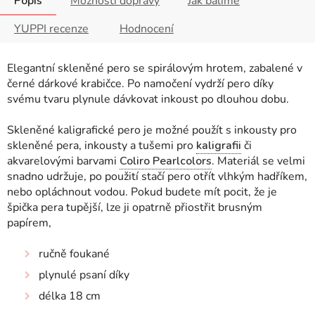
Popis
Možnosti dopravy
Jak balíme
YUPPI recenze
Hodnocení
Elegantní skleněné pero se spirálovým hrotem, zabalené v
černé dárkové krabičce. Po namočení vydrží pero díky
svému tvaru plynule dávkovat inkoust po dlouhou dobu.
Skleněné kaligrafické pero je možné použít s inkousty pro
skleněné pera, inkousty a tušemi pro
kaligrafii
či
akvarelovými barvami
Coliro Pearlcolors
. Materiál se velmi
snadno udržuje, po použití stačí pero otřít vlhkým hadříkem,
nebo opláchnout vodou. Pokud budete mít pocit, že je
špička pera tupější, lze ji opatrně přiostřit brusným
papírem,
ručně foukané
plynulé psaní díky
délka 18 cm