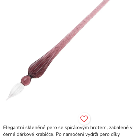
hvězdiček.
Elegantní skleněné pero se spirálovým hrotem, zabalené v
černé dárkové krabičce. Po namočení vydrží pero díky