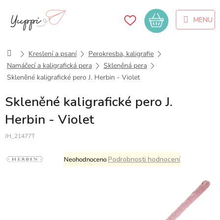
Přejít
na
Nákupní
obsah
košík
Domů
Kreslení a psaní
Perokresba, kaligrafie
Namáčecí a kaligrafická pera
Skleněná pera
Skleněné kaligrafické pero J. Herbin - Violet
Skleněné kaligrafické pero J.
Herbin - Violet
JH_21477T
Průměrné
Podrobnosti hodnocení
Neohodnoceno
hodnocení
produktu
je
0,0
z
5