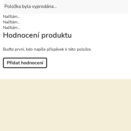
Položka byla vyprodána…
Načítám...
Načítám...
Načítám...
Hodnocení produktu
Buďte první, kdo napíše příspěvek k této položce.
Přidat hodnocení
Z
á
p
a
t