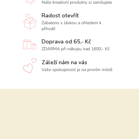
Naše kreativní produkty si zamilujete
Radost otevřít
Zabaleno s láskou a ohledem k
přírodě
Doprava od 65,- Kč
ZDARMA při nákupu nad 1600,- Kč
Záleží nám na vás
Vaše spokojenost je na prvním místě
Z
á
p
a
t