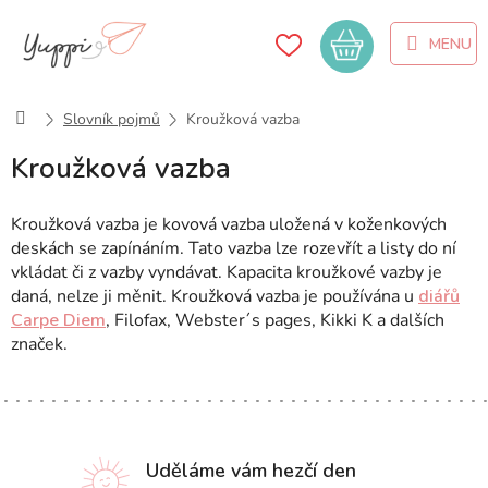
Přejít
na
Nákupní
obsah
košík
Domů
Slovník pojmů
Kroužková vazba
Kroužková vazba
Kroužková vazba je kovová vazba uložená v koženkových
deskách se zapínáním. Tato vazba lze rozevřít a listy do ní
vkládat či z vazby vyndávat. Kapacita kroužkové vazby je
daná, nelze ji měnit. Kroužková vazba je používána u
diářů
Carpe Diem
, Filofax, Webster´s pages, Kikki K a dalších
značek.
Uděláme vám hezčí den