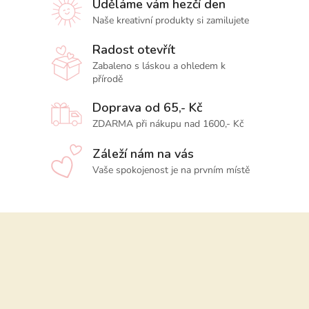
Uděláme vám hezčí den
Naše kreativní produkty si zamilujete
Radost otevřít
Zabaleno s láskou a ohledem k
přírodě
Doprava od 65,- Kč
ZDARMA při nákupu nad 1600,- Kč
Záleží nám na vás
Vaše spokojenost je na prvním místě
Z
á
p
a