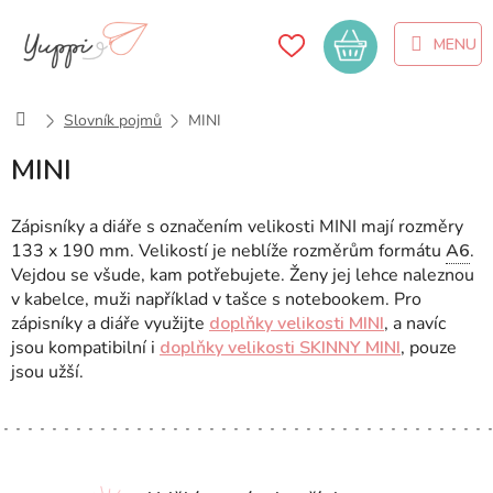
Přejít
na
Nákupní
obsah
košík
Domů
Slovník pojmů
MINI
MINI
Zápisníky a diáře s označením velikosti MINI mají rozměry
133 x 190 mm. Velikostí je neblíže rozměrům formátu
A6
.
Vejdou se všude, kam potřebujete. Ženy jej lehce naleznou
v kabelce, muži například v tašce s notebookem. Pro
zápisníky a diáře využijte
doplňky velikosti MINI
, a navíc
jsou kompatibilní i
doplňky velikosti SKINNY MINI
, pouze
jsou užší.