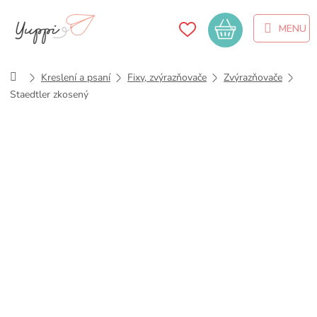
Přejít
na
Nákupní
obsah
košík
Domů
Kreslení a psaní
Fixy, zvýrazňovače
Zvýrazňovače
Staedtler zkosený