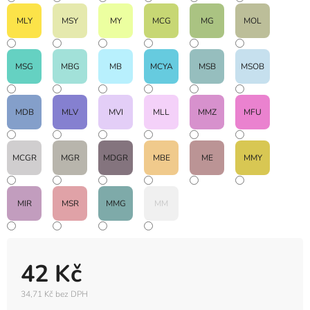
MLY
MSY
MY
MCG
MG
MOL
MSG
MBG
MB
MCYA
MSB
MSOB
MDB
MLV
MVI
MLL
MMZ
MFU
MCGR
MGR
MDGR
MBE
ME
MMY
MIR
MSR
MMG
MM
42 Kč
34,71 Kč bez DPH
Měrná