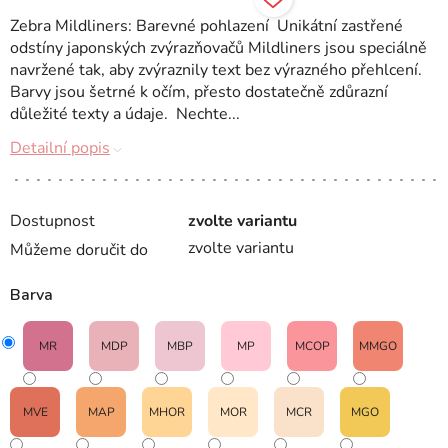
Zebra Mildliners: Barevné pohlazení Unikátní zastřené
odstíny japonských zvýrazňovačů Mildliners jsou speciálně
navržené tak, aby zvýraznily text bez výrazného přehlcení.
Barvy jsou šetrné k očím, přesto dostatečně zdůrazní
důležité texty a údaje. Nechte...
Detailní popis
Dostupnost
zvolte variantu
zvolte variantu
Můžeme doručit do
Barva
MR
MDP
MBP
MP
MCOP
MMGO
MVE
MAP
MHOR
MOR
MCR
MGO