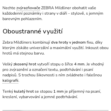
Nechte
zvýrazňovače
ZEBRA Mildliner obohatit vaše
každodenní poznámky i strany v diáři - stylově, s jemným
barevným pohlazením.
Oboustranné využití
Zebra Mildliners kombinují
dva hroty v jednom
fixu, díky
kterým získáte univerzální a maximální využití. Inkoust obou
hrotů má stejnou barvu.
Velký
zkosený hrot
vytvoří stopu o šířce
4 mm.
Je vhodný
pro zvýraznění a označení textu, podtrhávání i psaní
nadpisů. S trochou šikovnosti s ním zvládnete i falešnou
kaligrafii
.
Tenký
kulatý hrot
se stopou
1 mm
je příjemný na psaní,
kreslení, vybarvování a jemné podtrhávání.