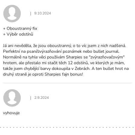
|
9.10.2024
Hodnocení produktu je 5 z 5 hvězdiček.
+ Oboustranný fix
+ Výběr odstínů
Já ani nevěděla, že jsou oboustranný, o to víc jsem z nich nadšená.
Perfektní na psaní/zvýrazňování poznámek nebo bullet journal.
Normálně na tyhle věci používám Sharpies se "zvýrazňovačovým"
hrotem, ale přestalo mi stačit těch 12 odstínů, ve kterých je mám,
takže jsem chybějící barvy dokoupila v Zebrách. A ten bullet hrot na
druhý straně je oproti Sharpies fajn bonus!
|
2.9.2024
Hodnocení produktu je 5 z 5 hvězdiček.
vyhovuje