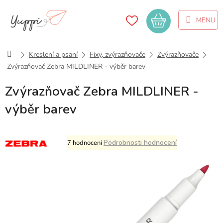
Přejít
na
Nákupní
obsah
košík
Domů
Kreslení a psaní
Fixy, zvýrazňovače
Zvýrazňovače
Zvýrazňovač Zebra MILDLINER - výběr barev
Zvýrazňovač Zebra MILDLINER -
výběr barev
Průměrné
Podrobnosti hodnocení
7 hodnocení
hodnocení
produktu
je
5,0
z
5
hvězdiček.