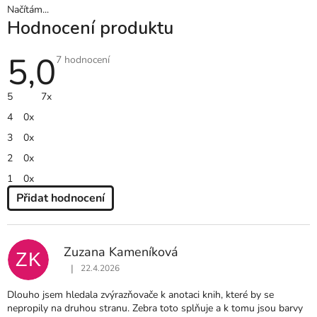
Načítám...
Hodnocení produktu
5,0
Průměrné
7 hodnocení
hodnocení
produktu
je
5
7x
5,0
z
4
0x
5
hvězdiček.
3
0x
2
0x
1
0x
Přidat hodnocení
V
Ý
P
Zuzana Kameníková
ZK
I
|
22.4.2026
S
Hodnocení produktu je 5 z 5 hvězdiček.
H
Dlouho jsem hledala zvýrazňovače k anotaci knih, které by se
O
nepropily na druhou stranu. Zebra toto splňuje a k tomu jsou barvy
D