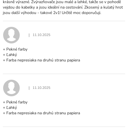
krásně výrazné. Zvýrazňovače jsou malé a lehké, takže se v pohodě
N
vejdou do kabelky a jsou ideální na cestování. Zkosený a kulatý hrot
O
jsou další výhodou - takové 2v1! Určitě moc doporučuji.
C
E
N
Í
|
11.10.2025
Hodnocení produktu je 5 z 5 hvězdiček.
+ Pekné farby
+ Ľahký
+ Farba nepresiaka na druhú stranu papiera
|
11.10.2025
Hodnocení produktu je 5 z 5 hvězdiček.
+ Pekné farby
+ Ľahký
+ Farba nepresiaka na druhú stranu papiera