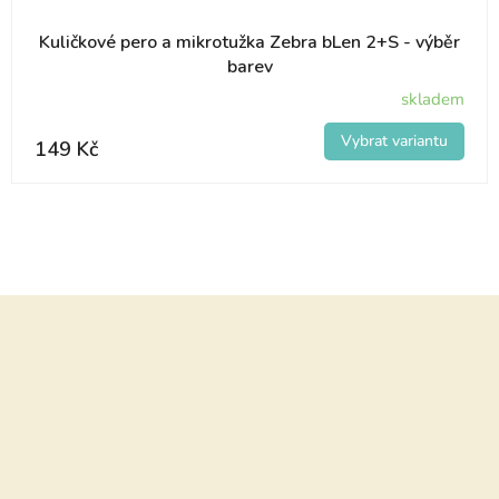
Kuličkové pero a mikrotužka Zebra bLen 2+S - výběr
barev
skladem
149 Kč
Z
á
p
a
t