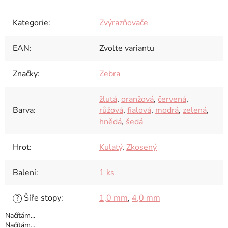
Kategorie
:
Zvýrazňovače
EAN
:
Zvolte variantu
Značky
:
Zebra
žlutá
,
oranžová
,
červená
,
Barva
:
růžová
,
fialová
,
modrá
,
zelená
,
hnědá
,
šedá
Hrot
:
Kulatý
,
Zkosený
Balení
:
1 ks
Šíře stopy
:
1,0 mm
,
4,0 mm
?
Načítám...
Načítám...