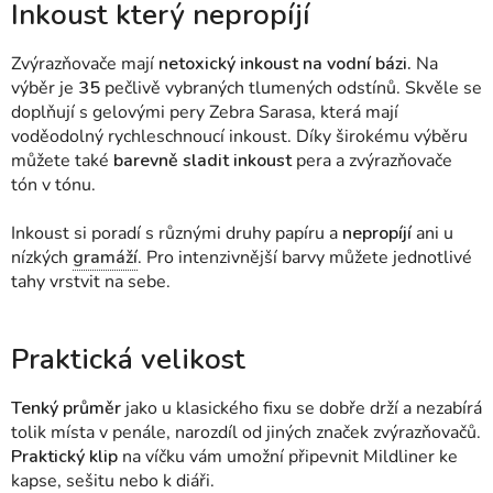
Inkoust který nepropíjí
Zvýrazňovače mají
netoxický inkoust na vodní bázi.
Na
výběr je
35
pečlivě vybraných tlumených odstínů. Skvěle se
doplňují s gelovými pery Zebra Sarasa, která mají
voděodolný rychleschnoucí inkoust. Díky širokému výběru
můžete také
barevně sladit inkoust
pera a zvýrazňovače
tón v tónu.
Inkoust si poradí s různými druhy papíru a
nepropíjí
ani u
nízkých
gramáží
. Pro intenzivnější barvy můžete jednotlivé
tahy vrstvit na sebe.
Praktická velikost
Tenký průměr
jako u klasického fixu se dobře drží a nezabírá
tolik místa v penále, narozdíl od jiných značek zvýrazňovačů.
Praktický klip
na víčku vám umožní připevnit Mildliner ke
kapse, sešitu nebo k diáři.