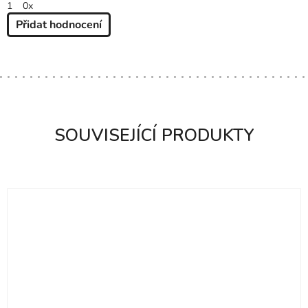
1
0x
Přidat hodnocení
V
Ý
P
I
S
H
O
SOUVISEJÍCÍ PRODUKTY
D
N
O
C
E
N
Í