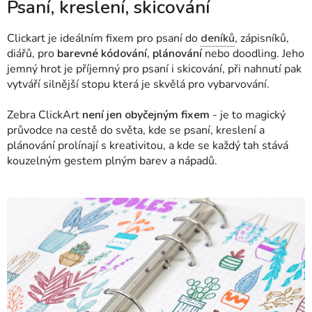
Psaní, kreslení, skicování
Clickart je ideálním fixem pro psaní do
deníků
, zápisníků,
diářů, pro
barevné kódování, plánování
nebo doodling. Jeho
jemný hrot je příjemný pro psaní i skicování, při nahnutí pak
vytváří silnější stopu která je skvělá pro vybarvování.
Zebra ClickArt
není jen obyčejným fixem
- je to magický
průvodce na cestě do světa, kde se psaní, kreslení a
plánování prolínají s kreativitou, a kde se každý tah stává
kouzelným gestem plným barev a nápadů.