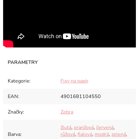
Kategorie
:
Fixy na papír
EAN
:
4901681104550
Značky
:
Zebra
žlutá
,
oranžová
,
červená
,
Barva
:
růžová
,
fialová
,
modrá
,
zelená
,