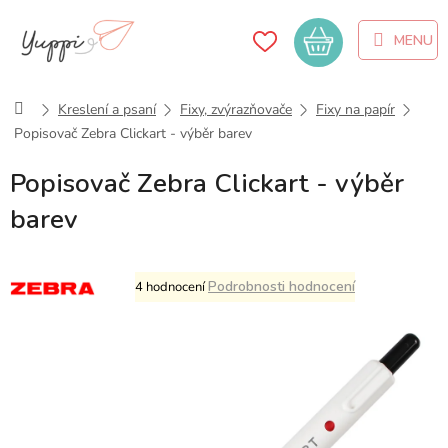
Přejít
na
Nákupní
obsah
košík
Domů
Kreslení a psaní
Fixy, zvýrazňovače
Fixy na papír
Popisovač Zebra Clickart - výběr barev
Popisovač Zebra Clickart - výběr
barev
Průměrné
Podrobnosti hodnocení
4 hodnocení
hodnocení
produktu
je
5,0
z
5
hvězdiček.