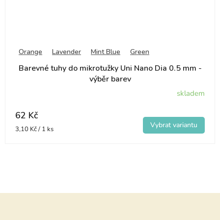
Orange
Lavender
Mint Blue
Green
Barevné tuhy do mikrotužky Uni Nano Dia 0.5 mm -
výběr barev
skladem
62 Kč
Měrná
3,10 Kč / 1 ks
cena:
Z
á