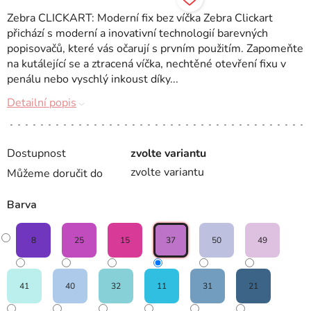
Zebra CLICKART: Moderní fix bez víčka Zebra Clickart
přichází s moderní a inovativní technologií barevných
popisovačů, které vás očarují s prvním použitím. Zapomeňte
na kutálející se a ztracená víčka, nechtěné otevření fixu v
penálu nebo vyschlý inkoust díky...
Detailní popis
Dostupnost
zvolte variantu
zvolte variantu
Můžeme doručit do
Barva
8
25
15
37
50
49
41
40
32
11
31
21