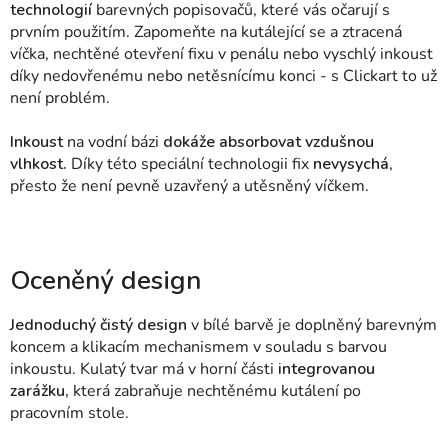
technologií
barevných popisovačů, které vás očarují s
prvním použitím. Zapomeňte na kutálející se a ztracená
víčka, nechtěné otevření fixu v penálu nebo vyschlý inkoust
díky nedovřenému nebo netěsnícímu konci - s Clickart to už
není problém.
Inkoust
na vodní bázi
dokáže absorbovat vzdušnou
vlhkost.
Díky této speciální technologii fix
nevysychá
,
přesto že není pevně uzavřený a utěsněný víčkem.
Oceněný design
Jednoduchý čistý design
v bílé barvě je doplněný barevným
koncem a klikacím mechanismem v souladu s barvou
inkoustu. Kulatý tvar má v horní části
integrovanou
zarážku,
která zabraňuje nechtěnému kutálení po
pracovním stole.