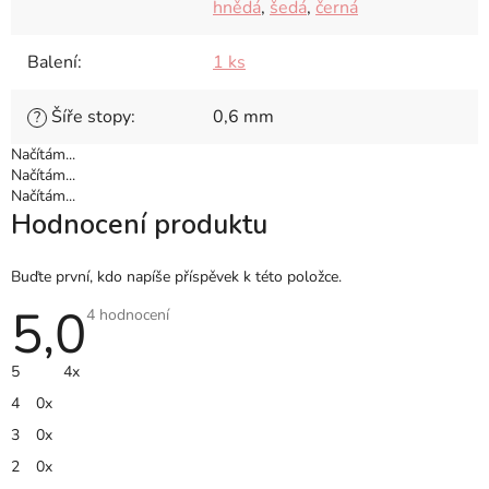
hnědá
,
šedá
,
černá
Balení
:
1 ks
Šíře stopy
:
0,6 mm
?
Načítám...
Načítám...
Načítám...
Hodnocení produktu
Buďte první, kdo napíše příspěvek k této položce.
5,0
Průměrné
4 hodnocení
hodnocení
produktu
je
5
4x
5,0
z
4
0x
5
hvězdiček.
3
0x
2
0x