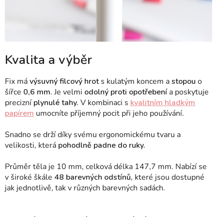
Kvalita a výběr
Fix má
výsuvný filcový hrot
s kulatým koncem a
stopou
o
šířce
0,6 mm
. Je velmi
odolný proti opotřebení
a poskytuje
precizní
plynulé tahy.
V kombinaci s
kvalitním hladkým
papírem
umocníte příjemný pocit při jeho používání.
Snadno se drží díky svému ergonomickému tvaru a
velikosti, která
pohodlně padne do ruky.
Průměr těla je 10 mm, celková délka 147,7 mm. Nabízí se
v široké škále
48 barevných odstínů,
které jsou dostupné
jak jednotlivě, tak v různých barevných sadách.