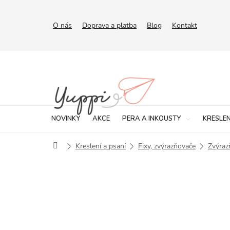
Přejít
na
obsah
O nás
Doprava a platba
Blog
Kontakt
NOVINKY
AKCE
PERA A INKOUSTY
KRESLEN
Domů
Kreslení a psaní
Fixy, zvýrazňovače
Zvýraz