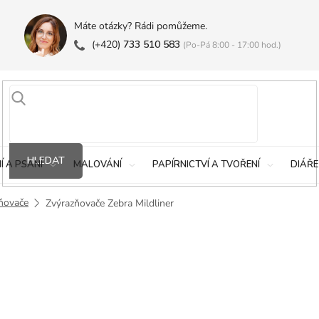
Máte otázky? Rádi pomůžeme.
(+420)
733 510 583
(Po-Pá 8:00 - 17:00 hod.)
HLEDAT
Í A PSANÍ
MALOVÁNÍ
PAPÍRNICTVÍ A TVOŘENÍ
DIÁŘE
ňovače
Zvýrazňovače Zebra Mildliner