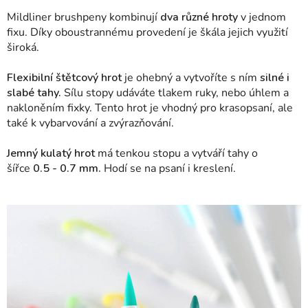
Mildliner brushpeny kombinují
dva různé hroty
v jednom
fixu. Díky oboustrannému provedení je škála jejich využití
široká.
Flexibilní štětcový hrot
je ohebný a vytvoříte s ním
silné i
slabé tahy.
Sílu stopy udáváte tlakem ruky, nebo úhlem a
nakloněním fixky. Tento hrot je vhodný pro krasopsaní, ale
také k vybarvování a zvýrazňování.
Jemný kulatý hrot
má tenkou stopu a vytváří tahy o
šířce
0.5 - 0.7 mm.
Hodí se na psaní i kreslení.