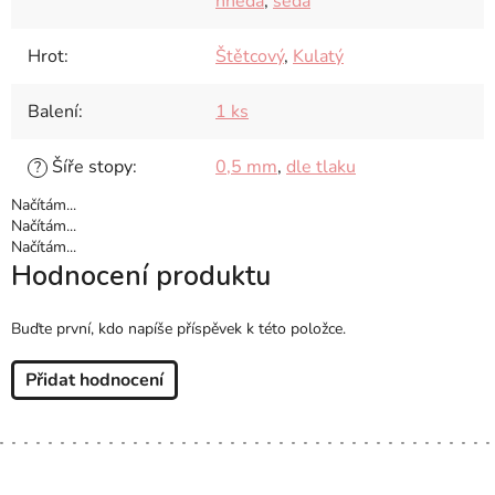
hnědá
,
šedá
Hrot
:
Štětcový
,
Kulatý
Balení
:
1 ks
Šíře stopy
:
0,5 mm
,
dle tlaku
?
Načítám...
Načítám...
Načítám...
Hodnocení produktu
Buďte první, kdo napíše příspěvek k této položce.
Přidat hodnocení