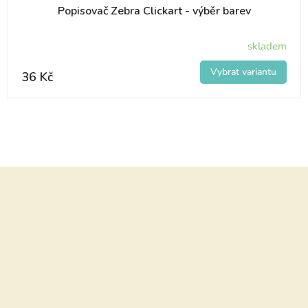
Popisovač Zebra Clickart - výběr barev
skladem
36 Kč
Z
á
p
a
t
í