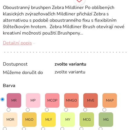
Oboustranný brushpen Zebra Mildliner Po oblíbených
klasických zvýrazňovačích Mildliner přichází Zebra s
alternativou s podobě oboustranného fixu s flexibilním
štětečkovým hrotem. Zebra Mildliner Brush otevírají nové
kreativní možnosti použití.Brushpeny...
Detailní popis
Dostupnost
zvolte variantu
zvolte variantu
Můžeme doručit do
Barva
MR
MP
MCOP
MMGO
MVE
MAP
MOR
MGO
MLY
MY
MCG
MG