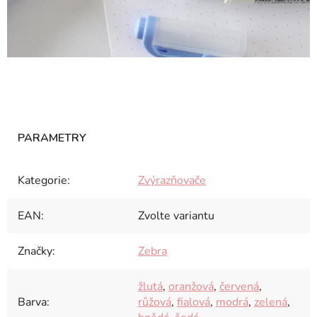
Kategorie
:
Zvýrazňovače
EAN
:
Zvolte variantu
Značky
:
Zebra
žlutá
,
oranžová
,
červená
,
Barva
:
růžová
,
fialová
,
modrá
,
zelená
,