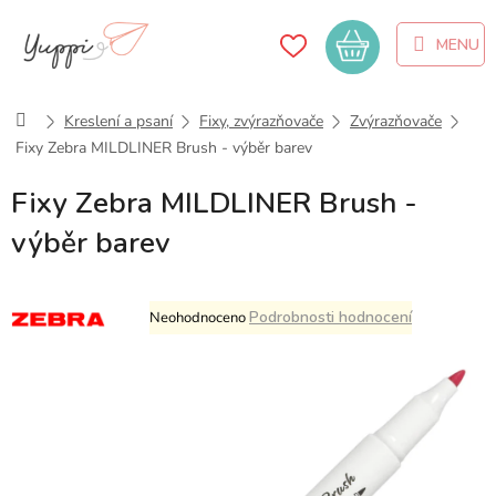
Přejít
na
Nákupní
obsah
košík
Domů
Kreslení a psaní
Fixy, zvýrazňovače
Zvýrazňovače
Fixy Zebra MILDLINER Brush - výběr barev
Fixy Zebra MILDLINER Brush -
výběr barev
Průměrné
Podrobnosti hodnocení
Neohodnoceno
hodnocení
produktu
je
0,0
z
5
hvězdiček.