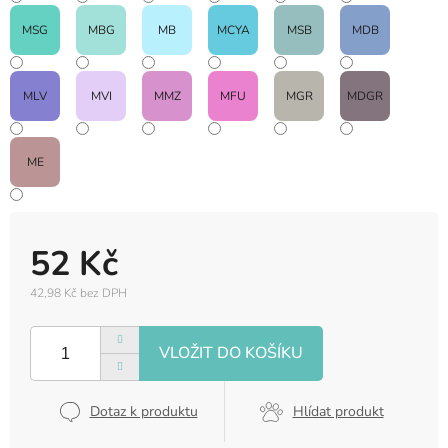
MSG
MBG
MB
MCYA
MSB
MDB
MLV
MVI
MMZ
MFU
MGR
MDGR
ME
52 Kč
42,98 Kč bez DPH
Měrná
cena:
Dotaz k produktu
Hlídat produkt