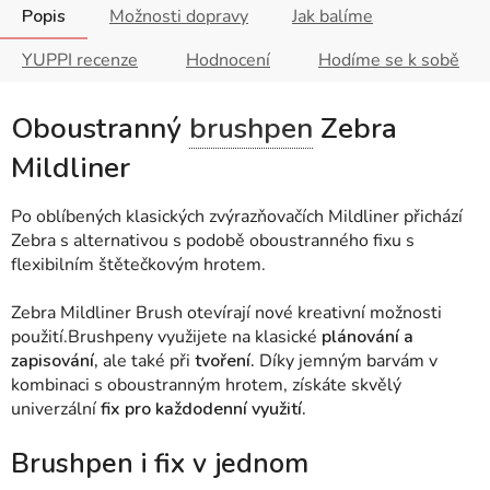
Popis
Možnosti dopravy
Jak balíme
YUPPI recenze
Hodnocení
Hodíme se k sobě
Oboustranný
brushpen
Zebra
Mildliner
Po oblíbených klasických zvýrazňovačích Mildliner přichází
Zebra s alternativou s podobě oboustranného fixu s
flexibilním štětečkovým hrotem.
Zebra Mildliner Brush otevírají nové kreativní možnosti
použití.
Brushpeny využijete na klasické
plánování a
zapisování,
ale také při
tvoření.
Díky jemným barvám v
kombinaci s oboustranným hrotem, získáte skvělý
univerzální
fix pro každodenní využití.
Brushpen i fix v jednom