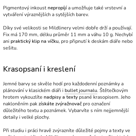
Pigmentový inkoust
nepropíjí
a umožňuje také vrstevní a
vytváření výraznějších a sytějších barev.
Díky své velikosti se Mildlinery velmi dobře drží a používají.
Fix má 170 mm, délku průměr 11 mm a váhu 10 g. Nechybí
ani
praktický klip na víčku,
pro připnutí k deskám diáře nebo
sešitu.
Krasopsaní i kreslení
Jemné barvy se skvěle hodí pro každodenní poznámky a
plánování v klasickém diáři i
bullet journalu
. Štětečkovým
hrotem vykouzlíte
nadpisy a texty
psané krasopisem. Jeho
nakloněním pak
získáte zvýražnovač
pro označení
důležitého textu a poznámek. Vybarvíte s ním nejjemnější
detaily i velké plochy.
Při studiu i práci hravě zvýrazníte důležité pojmy a texty ve