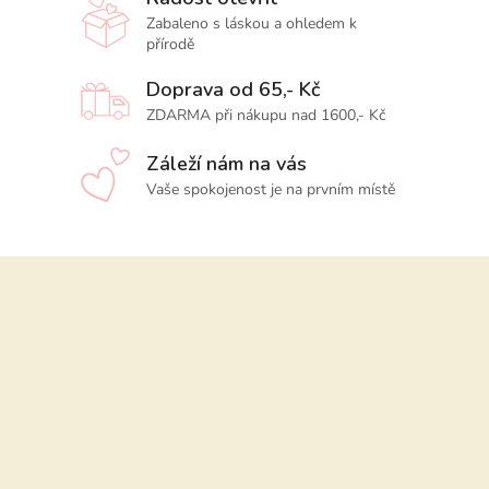
Zabaleno s láskou a ohledem k
přírodě
Doprava od 65,- Kč
ZDARMA při nákupu nad 1600,- Kč
Záleží nám na vás
Vaše spokojenost je na prvním místě
Z
á
p
a
t
í