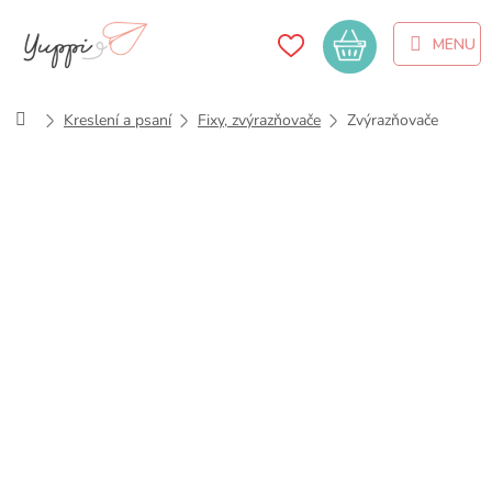
Přejít
na
Nákupní
obsah
košík
Domů
Kreslení a psaní
Fixy, zvýrazňovače
Zvýrazňovače