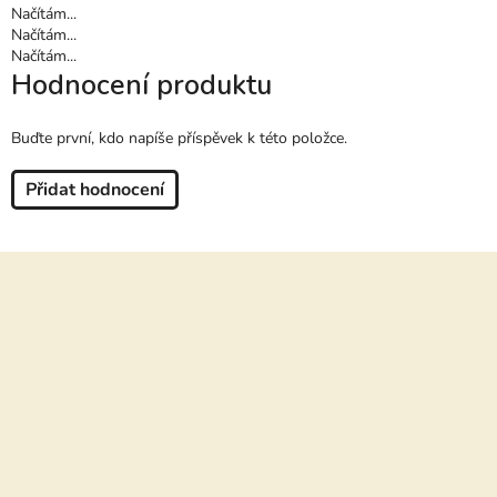
Načítám...
Načítám...
Načítám...
Hodnocení produktu
Buďte první, kdo napíše příspěvek k této položce.
Přidat hodnocení
Z
á
p
a
t
í