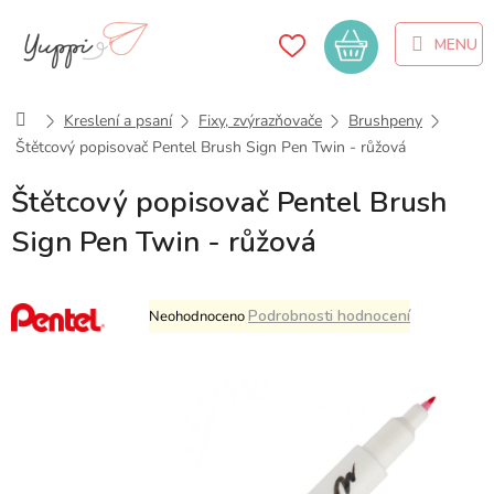
Přejít
na
Nákupní
obsah
košík
Domů
Kreslení a psaní
Fixy, zvýrazňovače
Brushpeny
Štětcový popisovač Pentel Brush Sign Pen Twin - růžová
Štětcový popisovač Pentel Brush
Sign Pen Twin - růžová
Průměrné
Podrobnosti hodnocení
Neohodnoceno
hodnocení
produktu
je
0,0
z
5
hvězdiček.