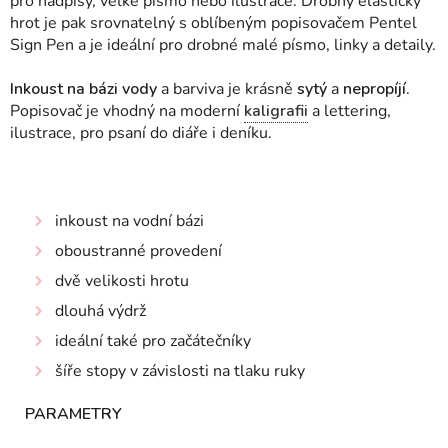
pro nadpisy, velké písmo nebo ilustrace. Drobný elastický
hrot je pak srovnatelný s oblíbeným popisovačem Pentel
Sign Pen a je ideální pro drobné malé písmo, linky a detaily.
Inkoust na bázi vody
a barviva je krásně
sytý
a
n
epropíjí
.
Popisovač je vhodný na moderní
kaligrafii
a lettering,
ilustrace, pro psaní do diáře i deníku.
inkoust na vodní bázi
oboustranné provedení
dvě velikosti hrotu
dlouhá výdrž
ideální také pro začátečníky
šíře stopy v závislosti na tlaku ruky