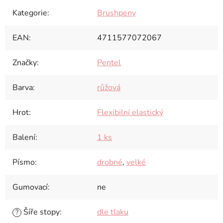
Kategorie
:
Brushpeny
EAN
:
4711577072067
Značky
:
Pentel
Barva
:
růžová
Hrot
:
Flexibilní elastický
Balení
:
1 ks
Písmo
:
drobné
,
velké
Gumovací
:
ne
Šíře stopy
:
dle tlaku
?