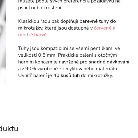
můžete podle svých preferencí a požadavků na
psaní nebo kreslení.
Klasickou řadu pak doplňují
barevné tuhy do
mikrotužky,
které jsou dostupné v
červené a
modré barvě
.
Tuhy jsou kompatibilní se všemi pentilkami ve
velikosti 0.5 mm. Praktické balení s otočným
horním koncem je navržené pro
snadné dávkování
a z 90% vyrobené z recyklovaného materiálu.
Uvnitř balení je
40 kusů tuh
do mikrotužky.
duktu