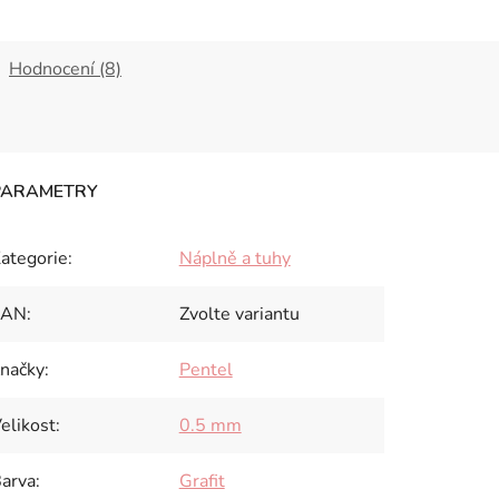
Hodnocení (8)
ategorie
:
Náplně a tuhy
EAN
:
Zvolte variantu
načky
:
Pentel
elikost
:
0.5 mm
arva
:
Grafit