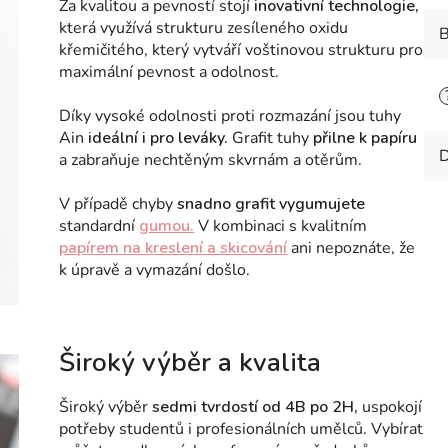
Za kvalitou a pevností stojí
inovativní technologie,
která využívá strukturu zesíleného oxidu
B
křemičitého, který vytváří voštinovou strukturu pro
maximální pevnost a odolnost.
Díky vysoké odolnosti proti rozmazání jsou tuhy
Ain
ideální i pro leváky.
Grafit tuhy
přilne k papíru
D
a zabraňuje nechtěným skvrnám a otěrům.
V případě chyby
snadno grafit vygumujete
standardní
gumou.
V kombinaci s kvalitním
papírem na kreslení a skicování
ani nepoznáte, že
k úpravě a vymazání došlo.
Široký výběr a kvalita
Široký výběr
sedmi tvrdostí od 4B po 2H,
uspokojí
potřeby studentů i profesionálních umělců. Vybírat