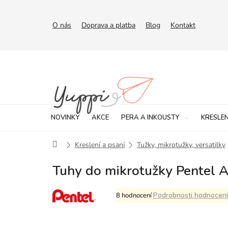
Přejít
na
obsah
O nás
Doprava a platba
Blog
Kontakt
NOVINKY
AKCE
PERA A INKOUSTY
KRESLEN
Domů
Kreslení a psaní
Tužky, mikrotužky, versatilky
Tuhy do mikrotužky Pentel A
Průměrné
Podrobnosti hodnocení
8 hodnocení
hodnocení
produktu
je