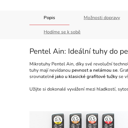
Popis
Možnosti dopravy
Hodíme se k sobě
Pentel Ain: Ideální tuhy do pen
Mikrotuhy Pentel Ain, díky své revoluční technol
tuhy mají nevídanou
pevnost a nelámou se.
Graf
srovnateln
é jako u klasické grafitové tužky
se v
Užijte si dokonalé vyvážení mezi hladkostí, sytos