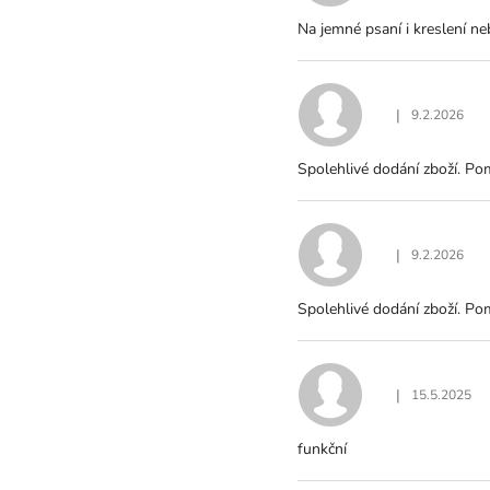
E
Na jemné psaní i kreslení ne
N
Í
|
9.2.2026
Hodnocení produ
Spolehlivé dodání zboží. Po
|
9.2.2026
Hodnocení produ
Spolehlivé dodání zboží. Po
|
15.5.2025
Hodnocení produ
funkční