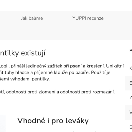
Jak balíme
YUPPI recenze
tilky existují
ogii, přináší jedinečný
zážitek při psaní a kreslení.
Unikátní
K
it tuhy hladce a příjemně klouže po papíře. Použití je
šemi výhodami pentilky.
tí, odolností proti zlomení a odolností proti rozmazání.
Z
V
Vhodné i pro leváky
B