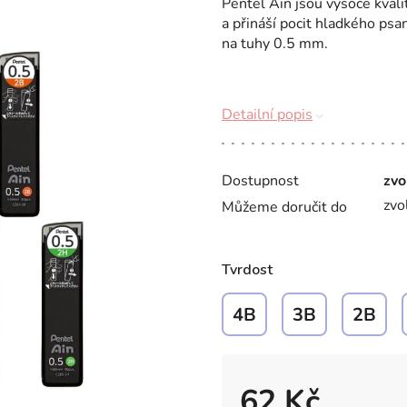
Pentel Ain jsou vysoce kvali
a přináší pocit hladkého ps
na tuhy 0.5 mm.
Detailní popis
Dostupnost
zvo
zvo
Můžeme doručit do
Tvrdost
4B
3B
2B
62 Kč