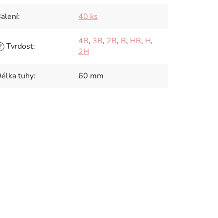
alení
:
40 ks
4B
,
3B
,
2B
,
B
,
HB
,
H
,
Tvrdost
:
?
2H
élka tuhy
:
60 mm