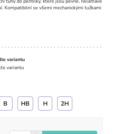
tní tuhy do pentilky, které jsou pevné, nelámavé
aní. Kompatibilní se všemi mechanickými tužkami
lte variantu
lte variantu
B
HB
H
2H