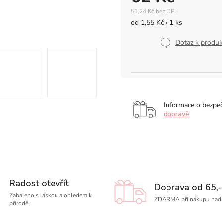
51,24 Kč bez DPH
Měrná
od 1,55 Kč / 1 ks
cena:
Dotaz k produ
Informace o bezpe
dopravě
Radost otevřít
Doprava od 65,-
Zabaleno s láskou a ohledem k
ZDARMA při nákupu nad 
přírodě