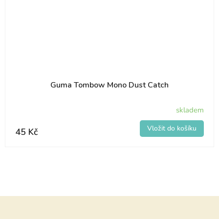
Guma Tombow Mono Dust Catch
skladem
45 Kč
Z