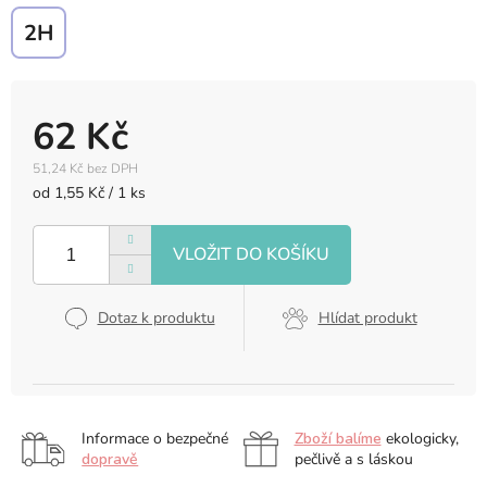
2H
62 Kč
51,24 Kč bez DPH
Měrná
od 1,55 Kč / 1 ks
cena:
Dotaz k produktu
Hlídat produkt
Informace o bezpečné
Zboží balíme
ekologicky,
dopravě
pečlivě a s láskou