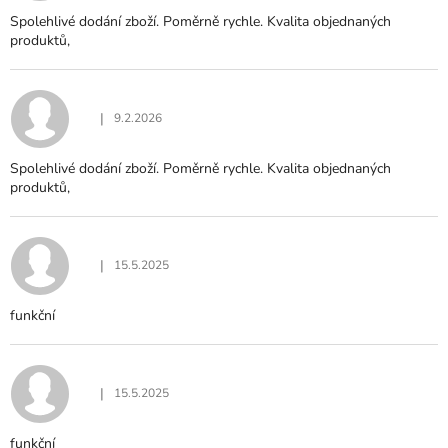
Spolehlivé dodání zboží. Poměrně rychle. Kvalita objednaných
produktů,
|
9.2.2026
Hodnocení produktu je 5 z 5 hvězdiček.
Spolehlivé dodání zboží. Poměrně rychle. Kvalita objednaných
produktů,
|
15.5.2025
Hodnocení produktu je 5 z 5 hvězdiček.
funkční
|
15.5.2025
Hodnocení produktu je 5 z 5 hvězdiček.
funkční