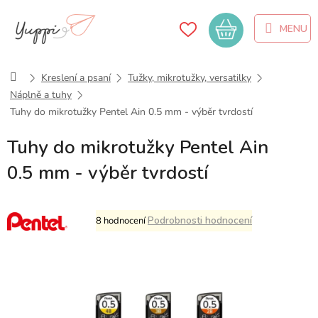
Přejít
na
Nákupní
obsah
košík
Domů
Kreslení a psaní
Tužky, mikrotužky, versatilky
Náplně a tuhy
Tuhy do mikrotužky Pentel Ain 0.5 mm - výběr tvrdostí
Tuhy do mikrotužky Pentel Ain
0.5 mm - výběr tvrdostí
Průměrné
Podrobnosti hodnocení
8 hodnocení
hodnocení
produktu
je
5,0
z
5
hvězdiček.