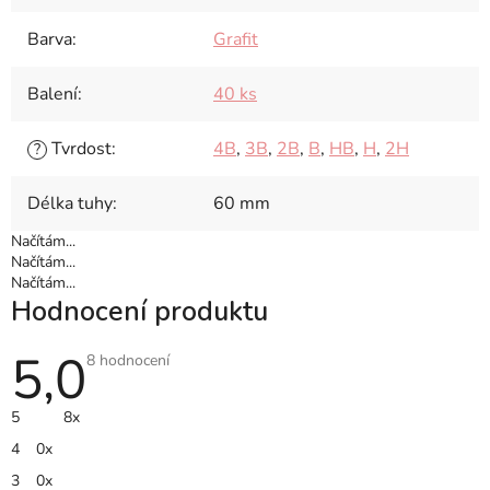
Barva
:
Grafit
Balení
:
40 ks
Tvrdost
:
4B
,
3B
,
2B
,
B
,
HB
,
H
,
2H
?
Délka tuhy
:
60 mm
Načítám...
Načítám...
Načítám...
Hodnocení produktu
5,0
Průměrné
8 hodnocení
hodnocení
produktu
je
5
8x
5,0
z
4
0x
5
hvězdiček.
3
0x