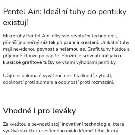
Pentel Ain: Ideální tuhy do pentilky
existují
Mikrotuhy Pentel Ain, díky své revoluční technologii,
přináší jedinečný
zážitek při psaní a kreslení.
Unikátní tuhy
mají nevídanou
pevnost a nelámou se.
Grafit tuhy hladce a
příjemně klouže po papíře. Použití je srovnateln
é jako u
klasické grafitové tužky
se všemi výhodami pentilky.
Užijte si dokonalé vyvážení mezi hladkostí, sytostí,
odolností proti zlomení a odolností proti rozmazání.
Vhodné i pro leváky
Za kvalitou a pevností stojí
inovativní technologie,
která
využívá strukturu zesíleného oxidu křemičitého, který