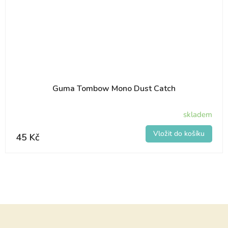
Guma Tombow Mono Dust Catch
skladem
45 Kč
Z