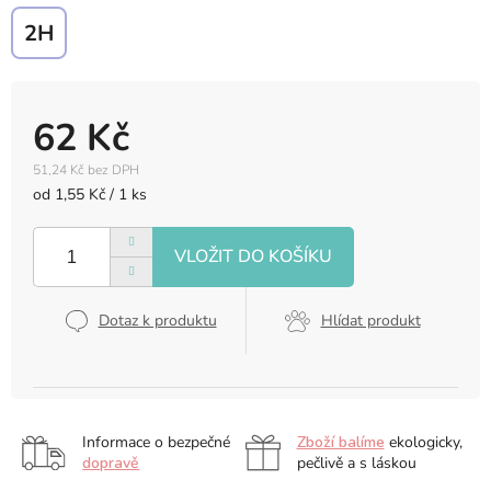
2H
62 Kč
51,24 Kč bez DPH
Měrná
od 1,55 Kč / 1 ks
cena:
Dotaz k produktu
Hlídat produkt
Informace o bezpečné
Zboží balíme
ekologicky,
dopravě
pečlivě a s láskou