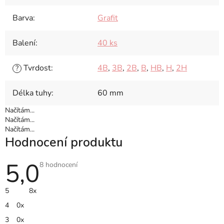
Barva
:
Grafit
Balení
:
40 ks
Tvrdost
:
4B
,
3B
,
2B
,
B
,
HB
,
H
,
2H
?
Délka tuhy
:
60 mm
Načítám...
Načítám...
Načítám...
Hodnocení produktu
5,0
Průměrné
8 hodnocení
hodnocení
produktu
je
5
8x
5,0
z
4
0x
5
hvězdiček.
3
0x