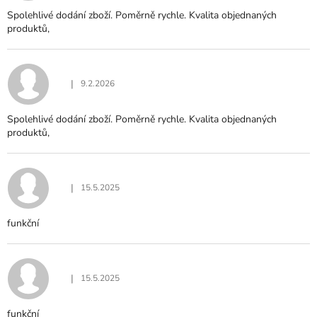
Spolehlivé dodání zboží. Poměrně rychle. Kvalita objednaných
produktů,
|
9.2.2026
Hodnocení produktu je 5 z 5 hvězdiček.
Spolehlivé dodání zboží. Poměrně rychle. Kvalita objednaných
produktů,
|
15.5.2025
Hodnocení produktu je 5 z 5 hvězdiček.
funkční
|
15.5.2025
Hodnocení produktu je 5 z 5 hvězdiček.
funkční