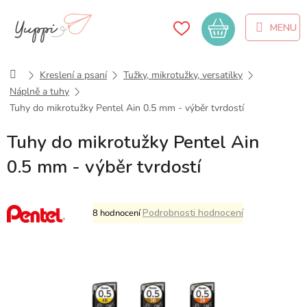
Přejít
na
Nákupní
obsah
košík
Domů
Kreslení a psaní
Tužky, mikrotužky, versatilky
Náplně a tuhy
Tuhy do mikrotužky Pentel Ain 0.5 mm - výběr tvrdostí
Tuhy do mikrotužky Pentel Ain
0.5 mm - výběr tvrdostí
Průměrné
Podrobnosti hodnocení
8 hodnocení
hodnocení
produktu
je
5,0
z
5
hvězdiček.