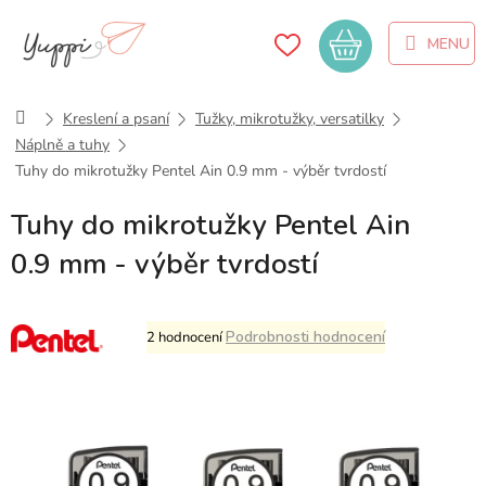
Přejít
na
Nákupní
obsah
košík
Domů
Kreslení a psaní
Tužky, mikrotužky, versatilky
Náplně a tuhy
Tuhy do mikrotužky Pentel Ain 0.9 mm - výběr tvrdostí
Tuhy do mikrotužky Pentel Ain
0.9 mm - výběr tvrdostí
Průměrné
Podrobnosti hodnocení
2 hodnocení
hodnocení
produktu
je
5,0
z
5
hvězdiček.