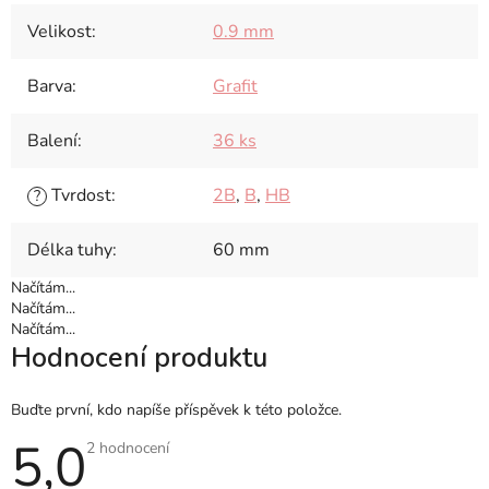
Velikost
:
0.9 mm
Barva
:
Grafit
Balení
:
36 ks
Tvrdost
:
2B
,
B
,
HB
?
Délka tuhy
:
60 mm
Načítám...
Načítám...
Načítám...
Hodnocení produktu
Buďte první, kdo napíše příspěvek k této položce.
5,0
Průměrné
2 hodnocení
hodnocení
produktu