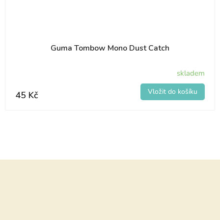
Guma Tombow Mono Dust Catch
skladem
45 Kč
Z
á
p
a