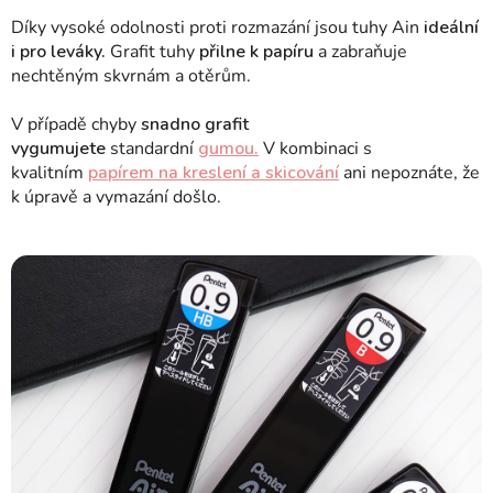
Díky vysoké odolnosti proti rozmazání jsou tuhy Ain
ideální
i pro leváky.
Grafit tuhy
přilne k papíru
a zabraňuje
nechtěným skvrnám a otěrům.
V případě chyby
snadno grafit
vygumujete
standardní
gumou.
V kombinaci s
kvalitním
papírem na kreslení a skicování
ani nepoznáte, že
k úpravě a vymazání došlo.