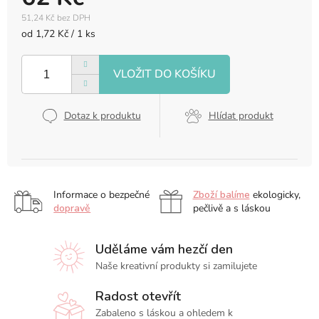
51,24 Kč bez DPH
Měrná
od 1,72 Kč / 1 ks
cena:
Dotaz k produktu
Hlídat produkt
Informace o bezpečné
Zboží balíme
ekologicky,
dopravě
pečlivě a s láskou
Uděláme vám hezčí den
Naše kreativní produkty si zamilujete
Radost otevřít
Zabaleno s láskou a ohledem k