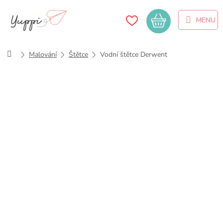
Přejít
na
Nákupní
obsah
košík
Domů
Malování
Štětce
Vodní štětce Derwent