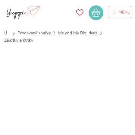
Přejít
na
Nákupní
obsah
košík
Domů
Prodávané značky
Me and My Big Ideas
Záložky a štítky