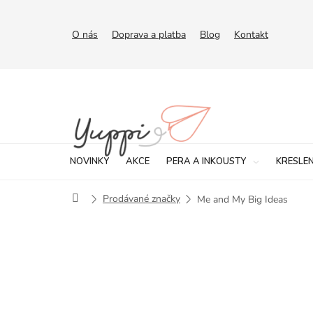
Přejít
na
obsah
O nás
Doprava a platba
Blog
Kontakt
NOVINKY
AKCE
PERA A INKOUSTY
KRESLEN
Domů
Prodávané značky
Me and My Big Ideas