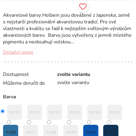
Akvarelové barvy Holbein jsou dovážené z Japonska, země
s nejstarší profesionální akvarelovou tradicí. Pro své
vlastnosti a kvalitu se řadí k nejlepším světovým výrobcům
akvarelových barev. Barvy jsou vytvořeny z jemně mletého
pigmentu a neobsahují volskou...
Detailní popis
Dostupnost
zvolte variantu
zvolte variantu
Můžeme doručit do
Barva
W290
W291
W292
W293
W294
W295
W296
W297
W298
W299
W301
W302