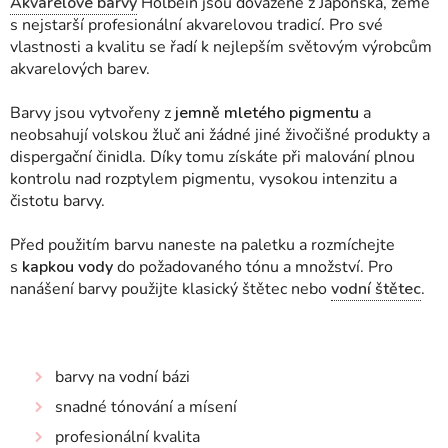
Akvarelové barvy
Holbein jsou dovážené z Japonska, země
s nejstarší profesionální akvarelovou tradicí. Pro své
vlastnosti a kvalitu se řadí k nejlepším světovým výrobcům
akvarelových barev.
Barvy jsou vytvořeny z
jemně mletého pigmentu
a
neobsahují volskou žluč ani žádné jiné živočišné produkty a
dispergační činidla. Díky tomu získáte při malování plnou
kontrolu nad rozptylem pigmentu, vysokou intenzitu a
čistotu barvy.
Před použitím barvu naneste na paletku a rozmíchejte
s
kapkou vody
do požadovaného tónu a množství
. Pro
nanášení barvy použijte klasický štětec nebo
vodní štětec
.
barvy na vodní bázi
snadné tónování a mísení
profesionální kvalita