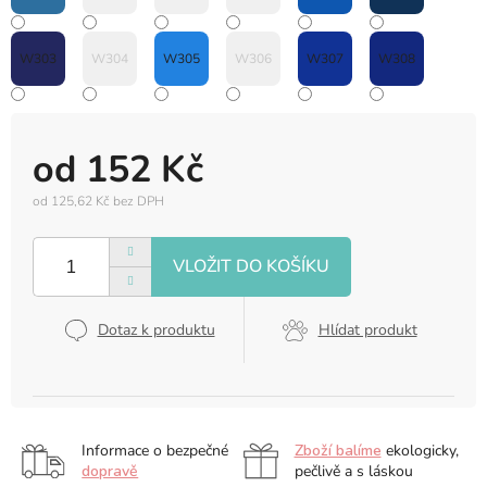
W303
W304
W305
W306
W307
W308
od
152 Kč
od
125,62 Kč
bez DPH
Měrná
cena:
Dotaz k produktu
Hlídat produkt
Informace o bezpečné
Zboží balíme
ekologicky,
dopravě
pečlivě a s láskou