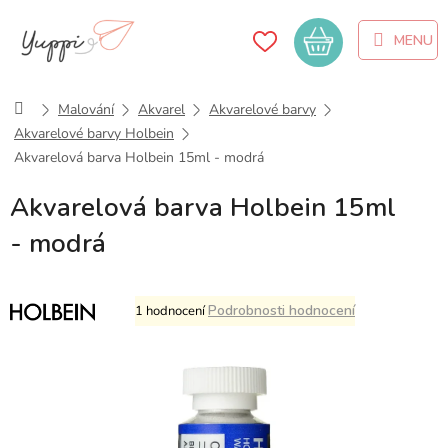
Přejít
na
Nákupní
obsah
košík
Domů
Malování
Akvarel
Akvarelové barvy
Akvarelové barvy Holbein
Akvarelová barva Holbein 15ml - modrá
Akvarelová barva Holbein 15ml
- modrá
Průměrné
Podrobnosti hodnocení
1 hodnocení
hodnocení
produktu
je
5,0
z
5
hvězdiček.