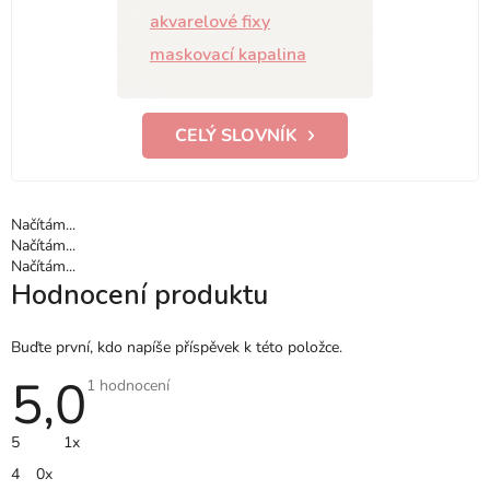
akvarelové fixy
maskovací kapalina
CELÝ SLOVNÍK
Načítám...
Načítám...
Načítám...
Hodnocení produktu
Buďte první, kdo napíše příspěvek k této položce.
5,0
Průměrné
1 hodnocení
hodnocení
produktu
je
5
1x
5,0
z
4
0x
5