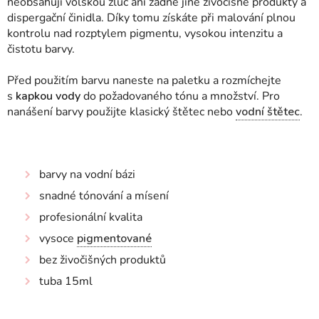
neobsahují volskou žluč ani žádné jiné živočišné produkty a
dispergační činidla. Díky tomu získáte při malování plnou
kontrolu nad rozptylem pigmentu, vysokou intenzitu a
čistotu barvy.
Před použitím barvu naneste na paletku a rozmíchejte
s
kapkou vody
do požadovaného tónu a množství
. Pro
nanášení barvy použijte klasický štětec nebo
vodní štětec
.
barvy na vodní bázi
snadné tónování a mísení
profesionální kvalita
vysoce
pigmentované
bez živočišných produktů
tuba 15ml