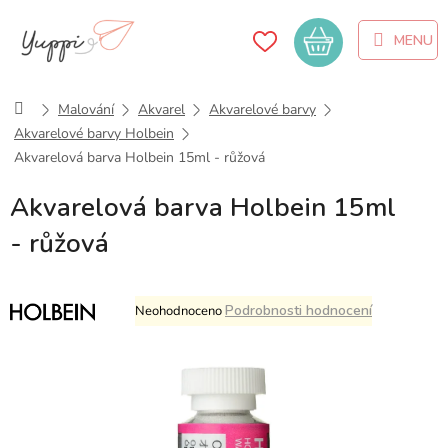
Přejít
na
Nákupní
obsah
košík
Domů
Malování
Akvarel
Akvarelové barvy
Akvarelové barvy Holbein
Akvarelová barva Holbein 15ml - růžová
Akvarelová barva Holbein 15ml
- růžová
Průměrné
Podrobnosti hodnocení
Neohodnoceno
hodnocení
produktu
je
0,0
z
5
hvězdiček.