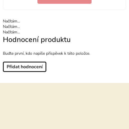
Načítám...
Načítám...
Načítám...
Hodnocení produktu
Buďte první, kdo napíše příspěvek k této položce.
Přidat hodnocení
Z
á
p
a
t