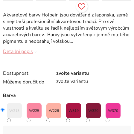
Akvarelové barvy Holbein jsou dovážené z Japonska, země
s nejstarší profesionální akvarelovou tradicí. Pro své
vlastnosti a kvalitu se řadí k nejlepším světovým výrobcům
akvarelových barev. Barvy jsou vytvořeny z jemně mletého
pigmentu a neobsahují volskou...
Detailní popis
Dostupnost
zvolte variantu
zvolte variantu
Můžeme doručit do
Barva
W213
W225
W226
W319
W320
W370