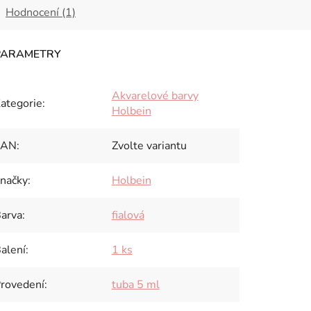
Hodnocení (1)
Akvarelové barvy
ategorie
:
Holbein
EAN
:
Zvolte variantu
načky
:
Holbein
arva
:
fialová
alení
:
1 ks
rovedení
:
tuba 5 ml