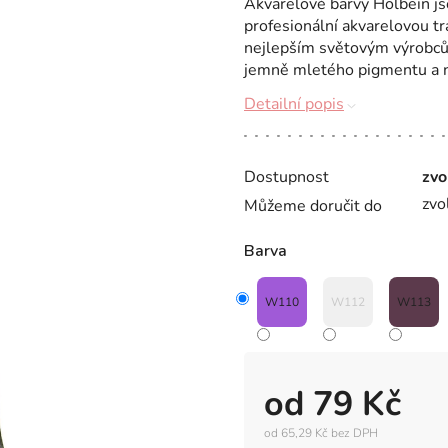
Akvarelové barvy Holbein js
profesionální akvarelovou tra
nejlepším světovým výrobců
jemně mletého pigmentu a n
Detailní popis
Dostupnost
zvo
zvo
Můžeme doručit do
Barva
W110
W112
W113
od
79 Kč
od
65,29 Kč
bez DPH