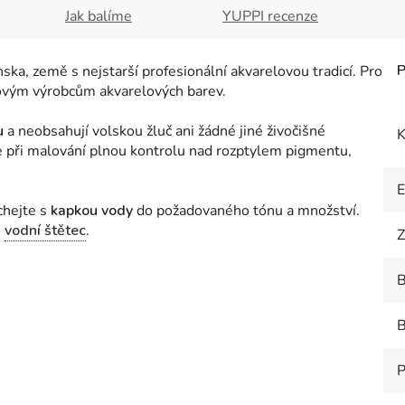
Jak balíme
YUPPI recenze
ka, země s nejstarší profesionální akvarelovou tradicí. Pro
ětovým výrobcům akvarelových barev.
u
a neobsahují volskou žluč ani žádné jiné živočišné
K
te při malování plnou kontrolu nad rozptylem pigmentu,
chejte s
kapkou vody
do požadovaného tónu a množství
.
o
vodní štětec
.
Z
B
B
P