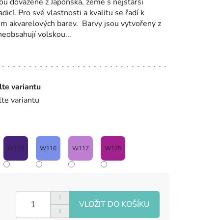
ou dovážené z Japonska, země s nejstarší
dicí. Pro své vlastnosti a kvalitu se řadí k
m akvarelových barev. Barvy jsou vytvořeny z
eobsahují volskou...
lte variantu
lte variantu
W115
W116
W117
W175