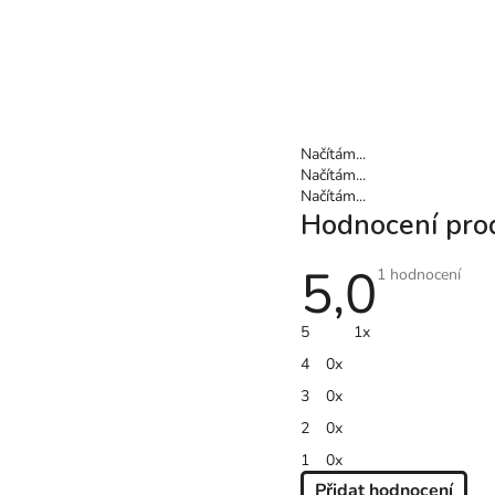
Načítám...
Načítám...
Načítám...
Hodnocení pro
5,0
Průměrné
1 hodnocení
hodnocení
produktu
je
5
1x
5,0
z
4
0x
5
hvězdiček.
3
0x
2
0x
1
0x
Přidat hodnocení