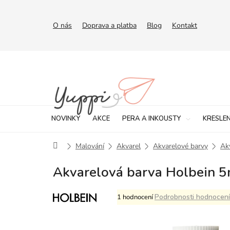
Přejít
na
obsah
O nás
Doprava a platba
Blog
Kontakt
NOVINKY
AKCE
PERA A INKOUSTY
KRESLEN
Domů
Malování
Akvarel
Akvarelové barvy
Ak
Akvarelová barva Holbein 5m
Průměrné
Podrobnosti hodnocení
1 hodnocení
hodnocení
produktu
je