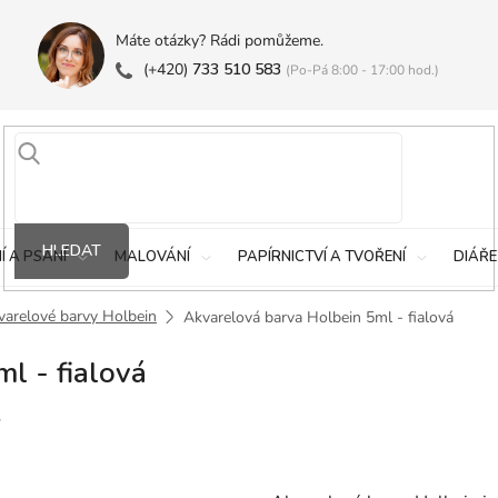
Máte otázky? Rádi pomůžeme.
(+420)
733 510 583
(Po-Pá 8:00 - 17:00 hod.)
HLEDAT
Í A PSANÍ
MALOVÁNÍ
PAPÍRNICTVÍ A TVOŘENÍ
DIÁŘE
varelové barvy Holbein
Akvarelová barva Holbein 5ml - fialová
l - fialová