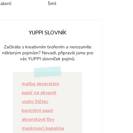
alení
:
5ml
YUPPI SLOVNÍK
Začínáte s kreativním tvořením a nerozumíte
některým pojmům? Nevadí, připravili jsme pro
vás YUPPI slovníček pojmů.
malba akvarelem
papír na akvarel
vodní štětec
bavlněný papír
akvarelové fixy
maskovací kapalina