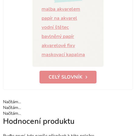
malba akvarelem
papír na akvarel
vodní štětec
bavlněný papír
akvarelové fixy
maskovací kapalina
CELÝ SLOVNÍK
Načítám...
Načítám...
Načítám...
Hodnocení produktu
Buďte první, kdo napíše příspěvek k této položce.