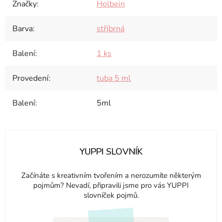
Značky
:
Holbein
Barva
:
stříbrná
Balení
:
1 ks
Provedení
:
tuba 5 ml
Balení
:
5ml
YUPPI SLOVNÍK
Začínáte s kreativním tvořením a nerozumíte některým
pojmům? Nevadí, připravili jsme pro vás YUPPI
slovníček pojmů.