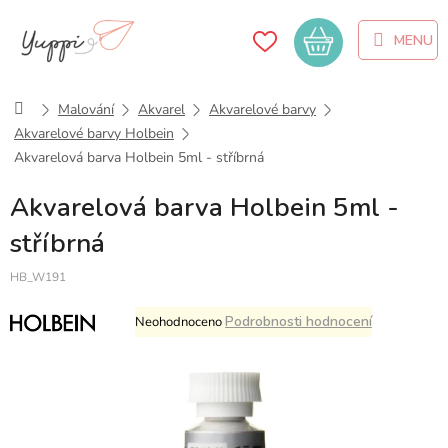
Přejít
na
Nákupní
obsah
košík
Domů
Malování
Akvarel
Akvarelové barvy
Akvarelové barvy Holbein
Akvarelová barva Holbein 5ml - stříbrná
Akvarelová barva Holbein 5ml -
stříbrná
HB_W191
Průměrné
Podrobnosti hodnocení
Neohodnoceno
hodnocení
produktu
je
0,0
z
5