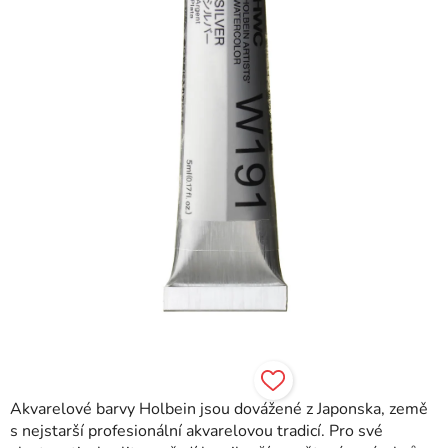
hvězdiček.
Akvarelové barvy Holbein jsou dovážené z Japonska, země
s nejstarší profesionální akvarelovou tradicí. Pro své