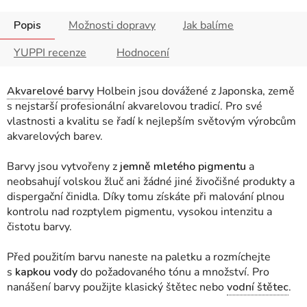
Popis
Možnosti dopravy
Jak balíme
YUPPI recenze
Hodnocení
Akvarelové barvy
Holbein jsou dovážené z Japonska, země
s nejstarší profesionální akvarelovou tradicí. Pro své
vlastnosti a kvalitu se řadí k nejlepším světovým výrobcům
akvarelových barev.
Barvy jsou vytvořeny z
jemně mletého pigmentu
a
neobsahují volskou žluč ani žádné jiné živočišné produkty a
dispergační činidla. Díky tomu získáte při malování plnou
kontrolu nad rozptylem pigmentu, vysokou intenzitu a
čistotu barvy.
Před použitím barvu naneste na paletku a rozmíchejte
s
kapkou vody
do požadovaného tónu a množství
. Pro
nanášení barvy použijte klasický štětec nebo
vodní štětec
.