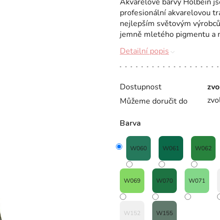
Akvarelové barvy Holbein js
profesionální akvarelovou tra
nejlepším světovým výrobců
jemně mletého pigmentu a n
Detailní popis
Dostupnost
zvo
zvo
Můžeme doručit do
Barva
W060
W061
W062
W069
W070
W071
W152
W155