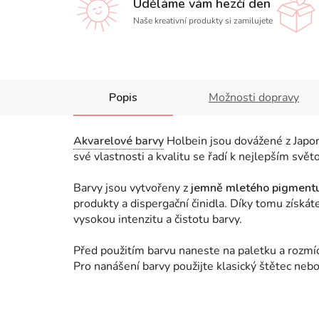
Uděláme vám hezčí den
Naše kreativní produkty si zamilujete
Popis
Možnosti dopravy
Akvarelové barvy
Holbein jsou dovážené z Japons
své vlastnosti a kvalitu se řadí k nejlepším sv
Barvy jsou vytvořeny z
jemně mletého pigment
produkty a dispergační činidla. Díky tomu získá
vysokou intenzitu a čistotu barvy.
Před použitím barvu naneste na paletku a rozmí
Pro nanášení barvy použijte klasický štětec neb