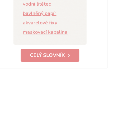
vodní štětec
bavlněný papír
akvarelové fixy
maskovací kapalina
CELÝ SLOVNÍK