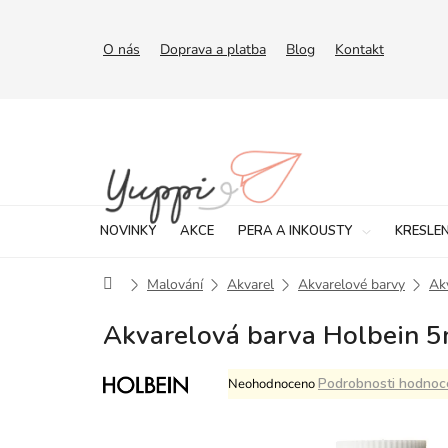
Přejít
na
obsah
O nás
Doprava a platba
Blog
Kontakt
NOVINKY
AKCE
PERA A INKOUSTY
KRESLEN
Domů
Malování
Akvarel
Akvarelové barvy
Ak
Akvarelová barva Holbein 5
Průměrné
Podrobnosti hodnoc
Neohodnoceno
hodnocení
produktu
je