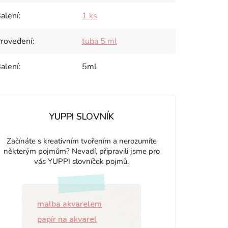
alení
:
1 ks
rovedení
:
tuba 5 ml
alení
:
5ml
YUPPI SLOVNÍK
Začínáte s kreativním tvořením a nerozumíte
některým pojmům? Nevadí, připravili jsme pro
vás YUPPI slovníček pojmů.
malba akvarelem
papír na akvarel