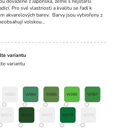
ou dovážené z Japonska, země s nejstarší
dicí. Pro své vlastnosti a kvalitu se řadí k
m akvarelových barev. Barvy jsou vytvořeny z
eobsahují volskou...
lte variantu
lte variantu
W063
W064
W065
W066
W067
W074
W075
W077
W078
W079