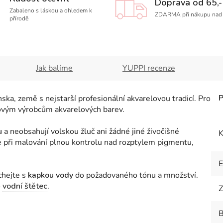
Doprava od 65,-
Zabaleno s láskou a ohledem k
ZDARMA při nákupu nad 
přírodě
Jak balíme
YUPPI recenze
ka, země s nejstarší profesionální akvarelovou tradicí. Pro
ětovým výrobcům akvarelových barev.
u
a neobsahují volskou žluč ani žádné jiné živočišné
K
te při malování plnou kontrolu nad rozptylem pigmentu,
chejte s
kapkou vody
do požadovaného tónu a množství
.
o
vodní štětec
.
Z
B