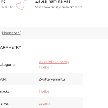
 Kč
Záleží nám na vás
1600,- Kč
Vaše spokojenost je na prvním místě
Hodnocení
Akvarelové barvy
ategorie
:
Holbein
EAN
:
Zvolte variantu
načky
:
Holbein
arva
:
zelená