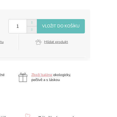
ktu
Hlídat produkt
čné
Zboží balíme
ekologicky,
pečlivě a s láskou