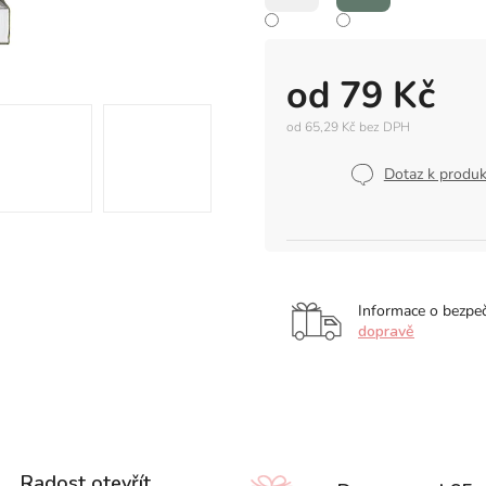
od
79 Kč
od
65,29 Kč
bez DPH
Měrná
cena:
Dotaz k produ
Informace o bezpe
dopravě
Radost otevřít