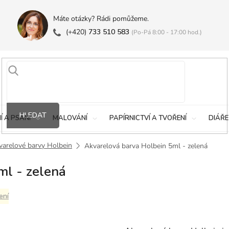
Máte otázky? Rádi pomůžeme.
(+420)
733 510 583
(Po-Pá 8:00 - 17:00 hod.)
HLEDAT
Í A PSANÍ
MALOVÁNÍ
PAPÍRNICTVÍ A TVOŘENÍ
DIÁŘE
varelové barvy Holbein
Akvarelová barva Holbein 5ml - zelená
ml - zelená
ení