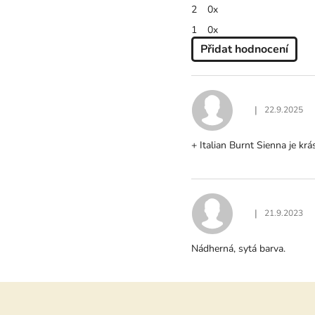
2
0x
1
0x
Přidat hodnocení
V
Ý
P
I
|
22.9.2025
Hodnocení produ
S
H
+ Italian Burnt Sienna je krá
O
D
N
O
C
|
21.9.2023
Hodnocení produ
E
N
Nádherná, sytá barva.
Í
Z