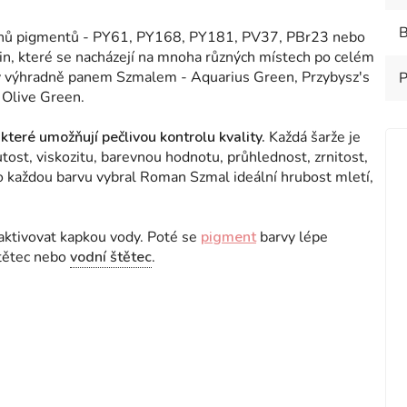
B
 tónů pigmentů - PY61, PY168, PY181, PV37, PBr23 nebo
in, které se nacházejí na mnoha různých místech po celém
ny výhradně panem Szmalem - Aquarius Green, Przybysz's
P
 Olive Green.
které umožňují pečlivou kontrolu kvality.
Každá šarže je
utost, viskozitu, barevnou hodnotu, průhlednost, zrnitost,
 Pro každou barvu vybral Roman Szmal ideální hrubost mletí,
 aktivovat kapkou vody. Poté se
pigment
barvy lépe
štětec nebo
vodní štětec
.