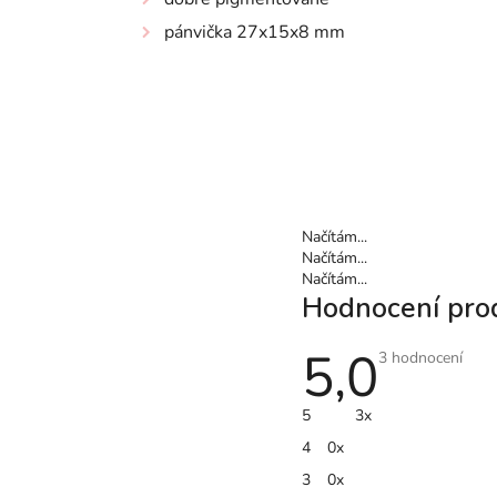
pánvička 27x15x8 mm
Načítám...
Načítám...
Načítám...
Hodnocení pro
5,0
Průměrné
3 hodnocení
hodnocení
produktu
je
5
3x
5,0
z
4
0x
5
hvězdiček.
3
0x