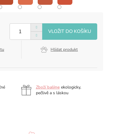
ktu
Hlídat produkt
čné
Zboží balíme
ekologicky,
pečlivě a s láskou