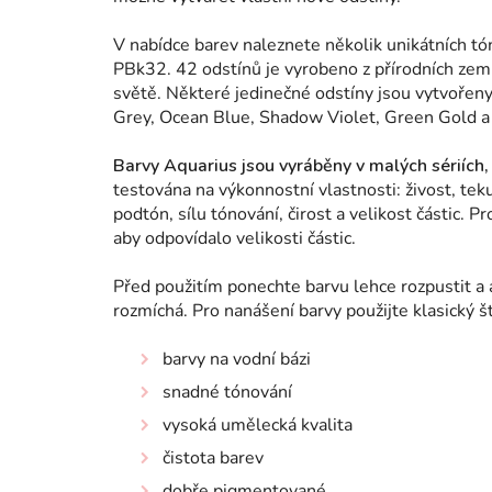
V nabídce barev naleznete několik unikátních
PBk32.
42 odstínů je vyrobeno z přírodních zem
světě.
Některé jedinečné odstíny jsou vytvoře
Grey, Ocean Blue, Shadow Violet, Green Gold a
Barvy Aquarius jsou vyráběny v malých sériích, 
testována na výkonnostní vlastnosti: živost, tek
podtón, sílu tónování, čirost a velikost částic.
aby odpovídalo velikosti částic.
Před použitím ponechte barvu lehce rozpustit a
rozmíchá. Pro nanášení barvy použijte klasický 
barvy na vodní bázi
snadné tónování
vysoká umělecká kvalita
čistota barev
dobře pigmentované