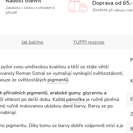
Radost otevřít
Doprava od 65,-
Zabaleno s láskou a ohledem k
ZDARMA při nákupu nad 
přírodě
Jak balíme
YUPPI recenze
ní svou uměleckou kvalitou a těší se stále větší
varely Roman Szmal se vyznačují vynikající světlostálostí,
 pouze ze světlostálých
pigmentů
.
K
ch přírodních pigmentů
,
arabské gumy, glycerinu a
ží vlhkost po delší dobu. Každá
pánvička
je ručně plněná.
né ručně malovanou ukázkou dané barvy. Barvy se po
 nabírají.
Z
oho pigmentu. Díky tomu se barvy dobře vzájemně mísí a je
B