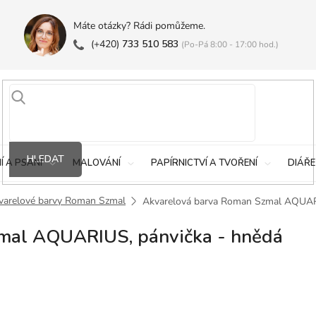
Máte otázky? Rádi pomůžeme.
(+420)
733 510 583
(Po-Pá 8:00 - 17:00 hod.)
HLEDAT
Í A PSANÍ
MALOVÁNÍ
PAPÍRNICTVÍ A TVOŘENÍ
DIÁŘE
varelové barvy Roman Szmal
Akvarelová barva Roman Szmal AQUARI
mal AQUARIUS, pánvička - hnědá