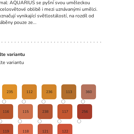
mal: AQUARIUS se pyšní svou uměleckou
ší celosvětové oblibě i mezi uznávanými umělci.
ačují vynikající světlostálostí, na rozdíl od
ráběny pouze ze...
lte variantu
lte variantu
235
112
236
113
360
116
115
238
117
256
119
118
121
122