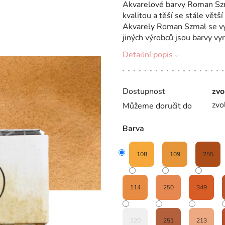
Akvarelové barvy Roman Sz
kvalitou a těší se stále vět
Akvarely Roman Szmal se vyzn
jiných výrobců jsou barvy vy
Detailní popis
Dostupnost
zvo
zvo
Můžeme doručit do
Barva
108
109
255
114
250
349
120
251
213