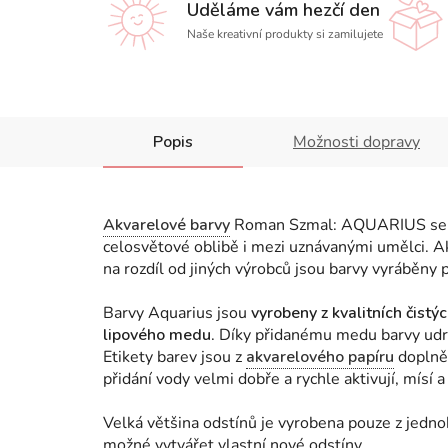
Uděláme vám hezčí den
Naše kreativní produkty si zamilujete
Popis
Možnosti dopravy
Akvarelové barvy
Roman Szmal: AQUARIUS se pyš
celosvětové oblibě i mezi uznávanými umělci. Ak
na rozdíl od jiných výrobců jsou barvy vyráběny
Barvy Aquarius jsou
vyrobeny z kvalitních čistý
lipového medu
. Díky přidanému medu barvy udr
Etikety barev jsou z
akvarelového papíru
doplně
přidání vody velmi dobře a rychle aktivují, mísí a
Velká většina odstínů je vyrobena pouze z jedn
možné vytvářet vlastní nové odstíny.