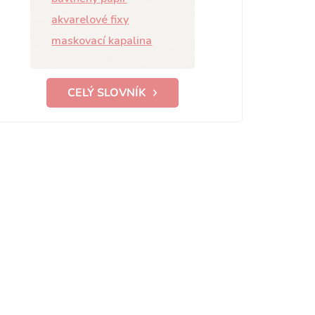
akvarelové fixy
maskovací kapalina
CELÝ SLOVNÍK