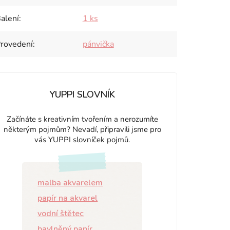
alení
:
1 ks
rovedení
:
pánvička
YUPPI SLOVNÍK
Začínáte s kreativním tvořením a nerozumíte
některým pojmům? Nevadí, připravili jsme pro
vás YUPPI slovníček pojmů.
malba akvarelem
papír na akvarel
vodní štětec
bavlněný papír