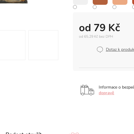
od
79 Kč
od
65,29 Kč
bez DPH
Měrná
cena:
Dotaz k produ
Informace o bezpe
dopravě