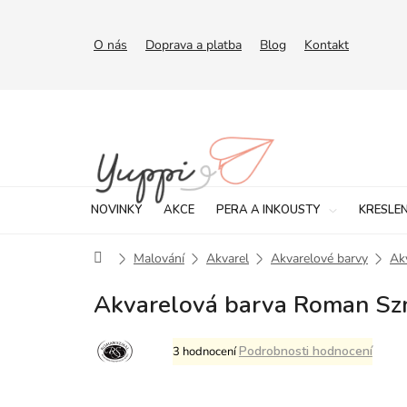
Přejít
na
obsah
O nás
Doprava a platba
Blog
Kontakt
NOVINKY
AKCE
PERA A INKOUSTY
KRESLEN
Domů
Malování
Akvarel
Akvarelové barvy
Ak
Akvarelová barva Roman Sz
Průměrné
Podrobnosti hodnocení
3 hodnocení
hodnocení
produktu
je