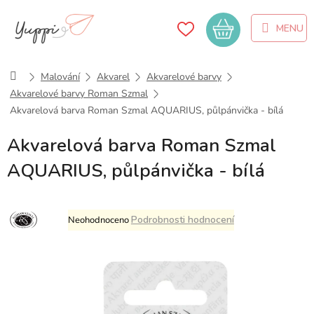
Přejít
na
Nákupní
obsah
košík
Domů
Malování
Akvarel
Akvarelové barvy
Akvarelové barvy Roman Szmal
Akvarelová barva Roman Szmal AQUARIUS, půlpánvička - bílá
Akvarelová barva Roman Szmal
AQUARIUS, půlpánvička - bílá
Průměrné
Podrobnosti hodnocení
Neohodnoceno
hodnocení
produktu
je
0,0
z
5
hvězdiček.