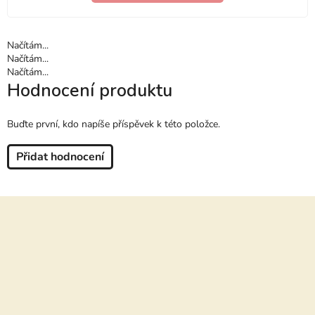
Načítám...
Načítám...
Načítám...
Hodnocení produktu
Buďte první, kdo napíše příspěvek k této položce.
Přidat hodnocení
Z
á
p
a
t