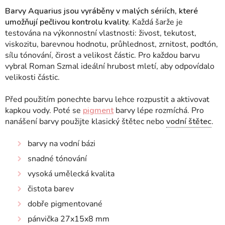
Barvy Aquarius jsou vyráběny v malých sériích, které
umožňují pečlivou kontrolu kvality.
Každá šarže je
testována na výkonnostní vlastnosti: živost, tekutost,
viskozitu, barevnou hodnotu, průhlednost, zrnitost, podtón,
sílu tónování, čirost a velikost částic. Pro každou barvu
vybral Roman Szmal ideální hrubost mletí, aby odpovídalo
velikosti částic.
Před použitím ponechte barvu lehce rozpustit a aktivovat
kapkou vody. Poté se
pigment
barvy lépe rozmíchá. Pro
nanášení barvy použijte klasický štětec nebo
vodní štětec
.
barvy na vodní bázi
snadné tónování
vysoká umělecká kvalita
čistota barev
dobře pigmentované
pánvička 27x15x8 mm