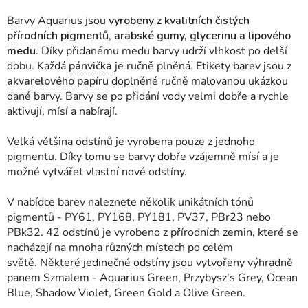
Barvy Aquarius jsou
vyrobeny z kvalitních čistých
přírodních pigmentů
,
arabské gumy, glycerinu a lipového
medu
. Díky přidanému medu barvy udrží vlhkost po delší
dobu. Každá
pánvička
je ručně plněná. Etikety barev jsou z
akvarelového papíru
doplněné ručně malovanou ukázkou
dané barvy. Barvy se po přidání vody velmi dobře a rychle
aktivují, mísí a nabírají.
Velká většina odstínů je vyrobena pouze z jednoho
pigmentu. Díky tomu se barvy dobře vzájemně mísí a je
možné vytvářet vlastní nové odstíny.
V nabídce barev naleznete několik unikátních tónů
pigmentů - PY61, PY168, PY181, PV37, PBr23 nebo
PBk32.
42 odstínů je vyrobeno z přírodních zemin, které se
nacházejí na mnoha různých místech po celém
světě.
Některé jedinečné odstíny jsou vytvořeny výhradně
panem Szmalem - Aquarius Green, Przybysz's Grey, Ocean
Blue, Shadow Violet, Green Gold a Olive Green.