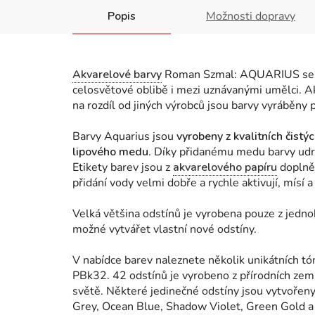
Popis
Možnosti dopravy
Akvarelové barvy
Roman Szmal: AQUARIUS se pyš
celosvětové oblibě i mezi uznávanými umělci. Ak
na rozdíl od jiných výrobců jsou barvy vyráběny
Barvy Aquarius jsou
vyrobeny z kvalitních čistý
lipového medu
. Díky přidanému medu barvy udr
Etikety barev jsou z
akvarelového papíru
doplně
přidání vody velmi dobře a rychle aktivují, mísí a
Velká většina odstínů je vyrobena pouze z jedn
možné vytvářet vlastní nové odstíny.
V nabídce barev naleznete několik unikátních
PBk32.
42 odstínů je vyrobeno z přírodních zem
světě.
Některé jedinečné odstíny jsou vytvoře
Grey, Ocean Blue, Shadow Violet, Green Gold a