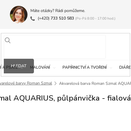
Máte otázky? Rádi pomůžeme.
(+420)
733 510 583
(Po-Pá 8:00 - 17:00 hod.)
HLEDAT
Í A PSANÍ
MALOVÁNÍ
PAPÍRNICTVÍ A TVOŘENÍ
DIÁŘE
varelové barvy Roman Szmal
Akvarelová barva Roman Szmal AQUARIU
al AQUARIUS, půlpánvička - fialová