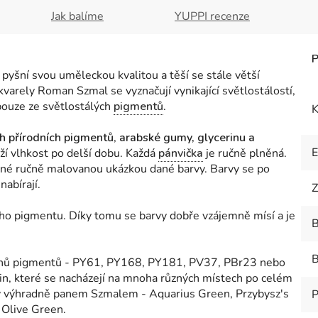
Jak balíme
YUPPI recenze
ní svou uměleckou kvalitou a těší se stále větší
varely Roman Szmal se vyznačují vynikající světlostálostí,
 pouze ze světlostálých
pigmentů
.
K
ch přírodních pigmentů
,
arabské gumy, glycerinu a
ží vlhkost po delší dobu. Každá
pánvička
je ručně plněná.
né ručně malovanou ukázkou dané barvy. Barvy se po
 nabírají.
Z
oho pigmentu. Díky tomu se barvy dobře vzájemně mísí a je
B
B
 tónů pigmentů - PY61, PY168, PY181, PV37, PBr23 nebo
in, které se nacházejí na mnoha různých místech po celém
ny výhradně panem Szmalem - Aquarius Green, Przybysz's
P
 Olive Green.