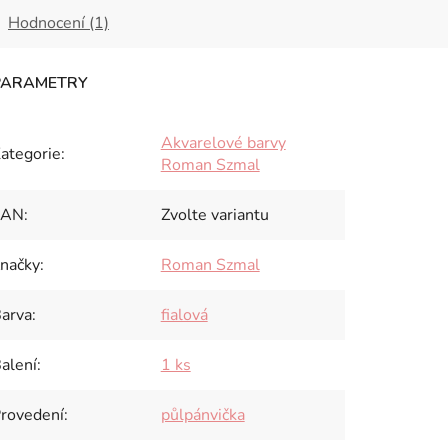
Hodnocení (1)
Akvarelové barvy
ategorie
:
Roman Szmal
EAN
:
Zvolte variantu
načky
:
Roman Szmal
arva
:
fialová
alení
:
1 ks
rovedení
:
půlpánvička