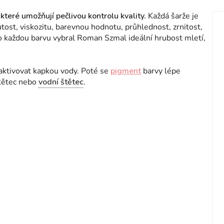
které umožňují pečlivou kontrolu kvality.
Každá šarže je
utost, viskozitu, barevnou hodnotu, průhlednost, zrnitost,
 Pro každou barvu vybral Roman Szmal ideální hrubost mletí,
 aktivovat kapkou vody. Poté se
pigment
barvy lépe
štětec nebo
vodní štětec
.