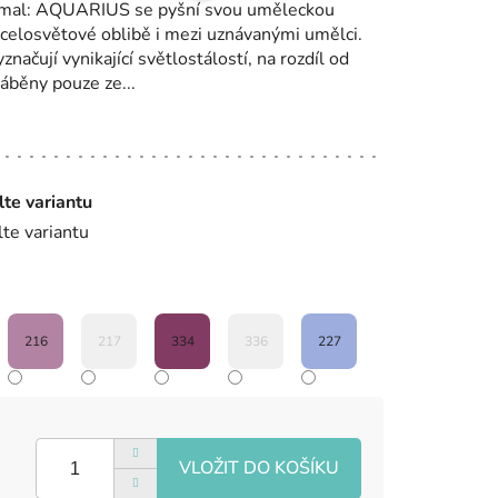
mal: AQUARIUS se pyšní svou uměleckou
ší celosvětové oblibě i mezi uznávanými umělci.
ačují vynikající světlostálostí, na rozdíl od
ráběny pouze ze...
lte variantu
lte variantu
216
217
334
336
227