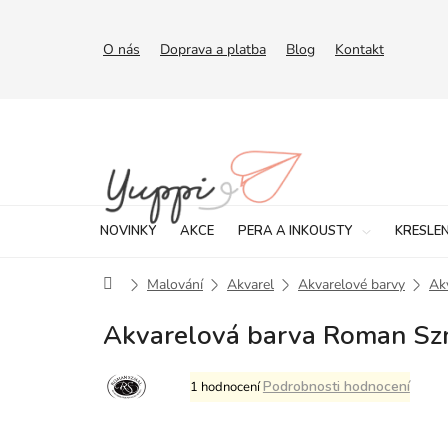
Přejít
na
obsah
O nás
Doprava a platba
Blog
Kontakt
NOVINKY
AKCE
PERA A INKOUSTY
KRESLEN
Domů
Malování
Akvarel
Akvarelové barvy
Ak
Akvarelová barva Roman Szm
Průměrné
Podrobnosti hodnocení
1 hodnocení
hodnocení
produktu
je