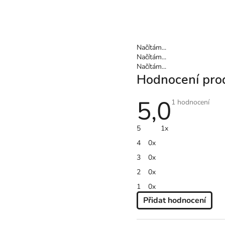
Načítám...
Načítám...
Načítám...
Hodnocení pro
5,0
Průměrné
1 hodnocení
hodnocení
produktu
je
5
1x
5,0
z
4
0x
5
hvězdiček.
3
0x
2
0x
1
0x
Přidat hodnocení
V
Ý