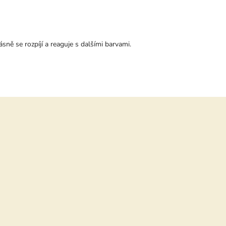
ktu je 5 z 5 hvězdiček.
sně se rozpíjí a reaguje s dalšími barvami.