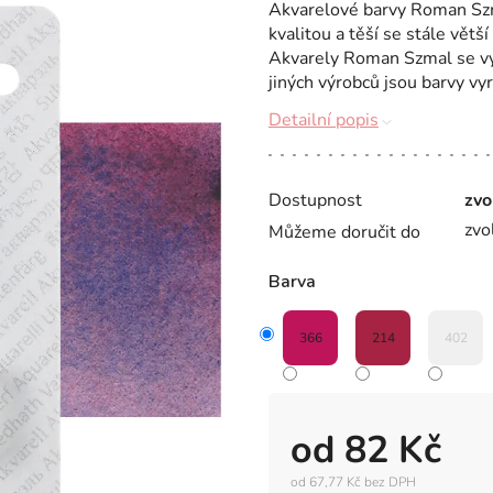
Akvarelové barvy Roman Sz
kvalitou a těší se stále vět
Akvarely Roman Szmal se vyzn
jiných výrobců jsou barvy vy
Detailní popis
Dostupnost
zvo
zvo
Můžeme doručit do
Barva
366
214
402
od
82 Kč
od
67,77 Kč
bez DPH