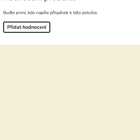
Buďte první, kdo napíše příspěvek k této položce.
Přidat hodnocení
Z
á
p
a
t
í