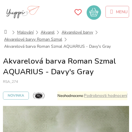
Přejít
na
Nákupní
obsah
košík
Domů
Malování
Akvarel
Akvarelové barvy
Akvarelové barvy Roman Szmal
Akvarelová barva Roman Szmal AQUARIUS - Davy's Gray
Akvarelová barva Roman Szmal
AQUARIUS - Davy's Gray
RSA_274
Průměrné
Podrobnosti hodnocení
Neohodnoceno
NOVINKA
hodnocení
produktu
je
0,0
z
5