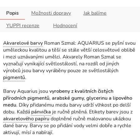
Popis
Možnosti dopravy
Jak balíme
YUPPI recenze
Hodnocení
Akvarelové barvy
Roman Szmal: AQUARIUS se pyšní svou
uměleckou kvalitou a těší se stále větší celosvětové oblibě
i mezi uznávanými umělci. Akvarely Roman Szmal se
vyznačují vynikající světlostálostí, na rozdíl od jiných
výrobců jsou barvy vyráběny pouze ze světlostálých
pigmentů
.
Barvy Aquarius jsou
vyrobeny z kvalitních čistých
přírodních pigmentů
,
arabské gumy, glycerinu a lipového
medu
. Díky přidanému medu barvy udrží vlhkost po delší
dobu. Každá
pánvička
je ručně plněná. Etikety barev jsou z
akvarelového papíru
doplněné ručně malovanou ukázkou
dané barvy. Barvy se po přidání vody velmi dobře a rychle
aktivují, mísí a nabírají.