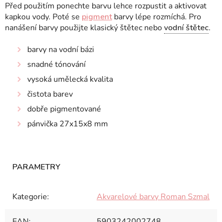
Před použitím ponechte barvu lehce rozpustit a aktivovat
kapkou vody. Poté se
pigment
barvy lépe rozmíchá. Pro
nanášení barvy použijte klasický štětec nebo
vodní štětec
.
barvy na vodní bázi
snadné tónování
vysoká umělecká kvalita
čistota barev
dobře pigmentované
pánvička 27x15x8 mm
Kategorie
:
Akvarelové barvy Roman Szmal
EAN
:
5903242002748