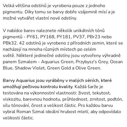
Velká většina odstínů je vyrobena pouze z jednoho
pigmentu. Díky tomu se barvy dobře vzájemně mísí a je
možné vytvářet vlastní nové odstíny.
V nabídce barev naleznete několik unikátních tónů
pigmentů - PY61, PY168, PY181, PV37, PBr23 nebo
PBk32.
42 odstínů je vyrobeno z přírodních zemin, které se
nacházejí na mnoha různých místech po celém
světě.
Některé jedinečné odstíny jsou vytvořeny výhradně
panem Szmalem - Aquarius Green, Przybysz's Grey, Ocean
Blue, Shadow Violet, Green Gold a Olive Green.
Barvy Aquarius jsou vyráběny v malých sériích, které
umožňují pečlivou kontrolu kvality.
Každá šarže je
testována na výkonnostní vlastnosti: živost, tekutost,
viskozitu, barevnou hodnotu, průhlednost, zrnitost, podtón,
sílu tónování, čirost a velikost částic. Pro každou barvu
vybral Roman Szmal ideální hrubost mletí, aby odpovídalo
velikosti částic.