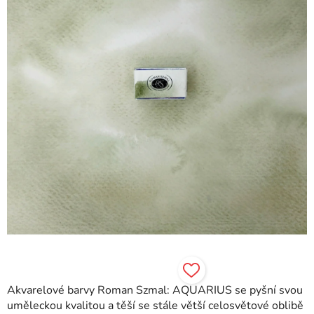
hvězdiček.
Akvarelové barvy Roman Szmal: AQUARIUS se pyšní svou
uměleckou kvalitou a těší se stále větší celosvětové oblibě