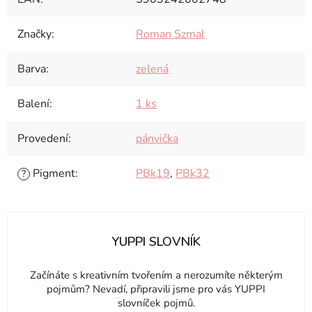
Značky
:
Roman Szmal
Barva
:
zelená
Balení
:
1 ks
Provedení
:
pánvička
Pigment
:
PBk19
,
PBk32
?
YUPPI SLOVNÍK
Začínáte s kreativním tvořením a nerozumíte některým
pojmům? Nevadí, připravili jsme pro vás YUPPI
slovníček pojmů.