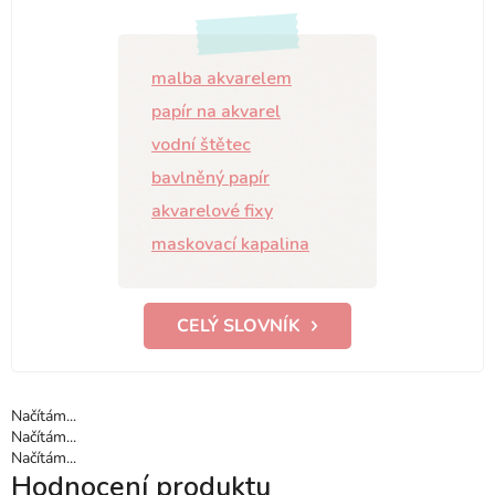
malba akvarelem
papír na akvarel
vodní štětec
bavlněný papír
akvarelové fixy
maskovací kapalina
CELÝ SLOVNÍK
Načítám...
Načítám...
Načítám...
Hodnocení produktu