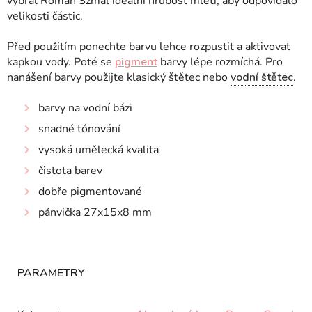
vybral Roman Szmal ideální hrubost mletí, aby odpovídalo
velikosti částic.
Před použitím ponechte barvu lehce rozpustit a aktivovat
kapkou vody. Poté se
pigment
barvy lépe rozmíchá. Pro
nanášení barvy použijte klasický štětec nebo
vodní štětec
.
barvy na vodní bázi
snadné tónování
vysoká umělecká kvalita
čistota barev
dobře pigmentované
pánvička 27x15x8 mm