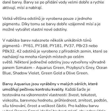
dané barvy. Barvy se po přidání vody velmi dobře a rychle
aktivují, mísí a nabírají.
Velká většina odstínů je vyrobena pouze z jednoho
pigmentu. Díky tomu se barvy dobře vzájemně mísí a je
možné vytvářet vlastní nové odstíny.
V nabídce barev naleznete několik unikátních tónů
pigmentů - PY61, PY168, PY181, PV37, PBr23 nebo
PBk32.
42 odstínů je vyrobeno z přírodních zemin, které se
nacházejí na mnoha různých místech po celém
světě.
Některé jedinečné odstíny jsou vytvořeny výhradně
panem Szmalem - Aquarius Green, Przybysz's Grey, Ocean
Blue, Shadow Violet, Green Gold a Olive Green.
Barvy Aquarius jsou vyráběny v malých sériích, které
umožňují pečlivou kontrolu kvality.
Každá šarže je
testována na výkonnostní vlastnosti: živost, tekutost,
viskozitu, barevnou hodnotu, průhlednost, zrnitost, podtón,
sílu tónování, čirost a velikost částic. Pro každou barvu