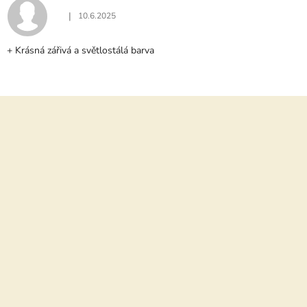
C
|
10.6.2025
Hodnocení produktu je 5 z 5 hvězdiček.
E
N
+ Krásná zářivá a světlostálá barva
Í
Z
á
p
a
t
í