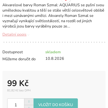
Akvarelové barvy Roman Szmal: AQUARIUS se pyšní svou
uměleckou kvalitou a těší se stále větší celosvětové oblibě
i mezi uznávanými umělci. Akvarely Roman Szmal se
vyznačují vynikající světlostálostí, na rozdíl od jiných
výrobců jsou barvy vyráběny pouze ze...
Detailní popis
Dostupnost
skladem
10.8.2026
Můžeme doručit do
99 Kč
81,82 Kč bez DPH
Měrná
cena: