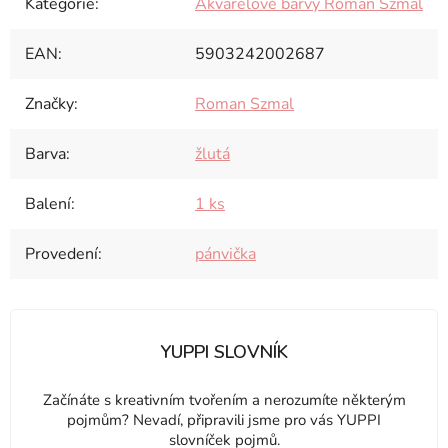
Kategorie
:
Akvarelové barvy Roman Szmal
EAN
:
5903242002687
Značky
:
Roman Szmal
Barva
:
žlutá
Balení
:
1 ks
Provedení
:
pánvička
YUPPI SLOVNÍK
Začínáte s kreativním tvořením a nerozumíte některým
pojmům? Nevadí, připravili jsme pro vás YUPPI
slovníček pojmů.