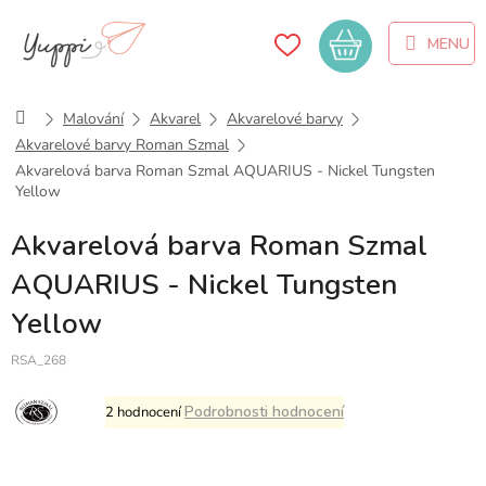
Přejít
na
Nákupní
obsah
košík
Domů
Malování
Akvarel
Akvarelové barvy
Akvarelové barvy Roman Szmal
Akvarelová barva Roman Szmal AQUARIUS - Nickel Tungsten
Yellow
Akvarelová barva Roman Szmal
AQUARIUS - Nickel Tungsten
Yellow
RSA_268
Průměrné
Podrobnosti hodnocení
2 hodnocení
hodnocení
produktu
je