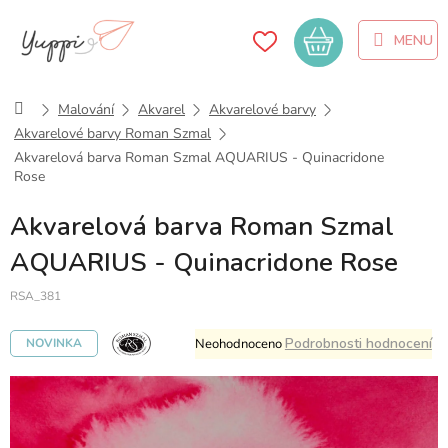
Přejít
na
Nákupní
obsah
košík
Domů
Malování
Akvarel
Akvarelové barvy
Akvarelové barvy Roman Szmal
Akvarelová barva Roman Szmal AQUARIUS - Quinacridone
Rose
Akvarelová barva Roman Szmal
AQUARIUS - Quinacridone Rose
RSA_381
Průměrné
Podrobnosti hodnocení
Neohodnoceno
NOVINKA
hodnocení
produktu
je
0,0
z