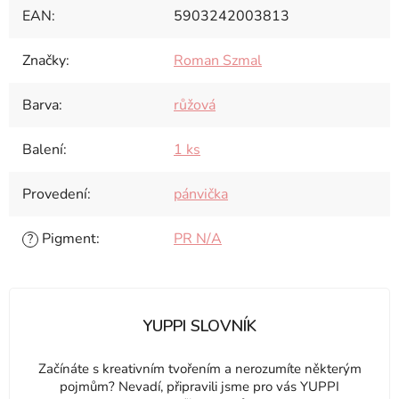
EAN
:
5903242003813
Značky
:
Roman Szmal
Barva
:
růžová
Balení
:
1 ks
Provedení
:
pánvička
Pigment
:
PR N/A
?
YUPPI SLOVNÍK
Začínáte s kreativním tvořením a nerozumíte některým
pojmům? Nevadí, připravili jsme pro vás YUPPI