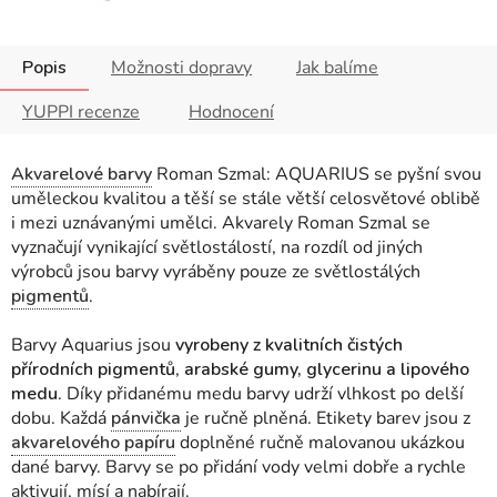
Popis
Možnosti dopravy
Jak balíme
YUPPI recenze
Hodnocení
Akvarelové barvy
Roman Szmal: AQUARIUS se pyšní svou
uměleckou kvalitou a těší se stále větší celosvětové oblibě
i mezi uznávanými umělci. Akvarely Roman Szmal se
vyznačují vynikající světlostálostí, na rozdíl od jiných
výrobců jsou barvy vyráběny pouze ze světlostálých
pigmentů
.
Barvy Aquarius jsou
vyrobeny z kvalitních čistých
přírodních pigmentů
,
arabské gumy, glycerinu a lipového
medu
. Díky přidanému medu barvy udrží vlhkost po delší
dobu. Každá
pánvička
je ručně plněná. Etikety barev jsou z
akvarelového papíru
doplněné ručně malovanou ukázkou
dané barvy. Barvy se po přidání vody velmi dobře a rychle
aktivují, mísí a nabírají.