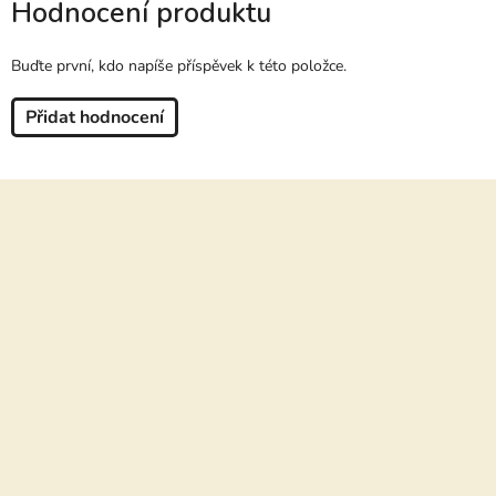
Hodnocení produktu
Buďte první, kdo napíše příspěvek k této položce.
Přidat hodnocení
Z
á
p
a
t
í