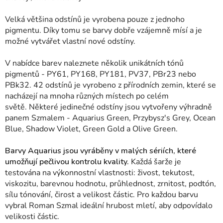
Velká většina odstínů je vyrobena pouze z jednoho
pigmentu. Díky tomu se barvy dobře vzájemně mísí a je
možné vytvářet vlastní nové odstíny.
V nabídce barev naleznete několik unikátních tónů
pigmentů - PY61, PY168, PY181, PV37, PBr23 nebo
PBk32.
42 odstínů je vyrobeno z přírodních zemin, které se
nacházejí na mnoha různých místech po celém
světě.
Některé jedinečné odstíny jsou vytvořeny výhradně
panem Szmalem - Aquarius Green, Przybysz's Grey, Ocean
Blue, Shadow Violet, Green Gold a Olive Green.
Barvy Aquarius jsou vyráběny v malých sériích, které
umožňují pečlivou kontrolu kvality.
Každá šarže je
testována na výkonnostní vlastnosti: živost, tekutost,
viskozitu, barevnou hodnotu, průhlednost, zrnitost, podtón,
sílu tónování, čirost a velikost částic. Pro každou barvu
vybral Roman Szmal ideální hrubost mletí, aby odpovídalo
velikosti částic.