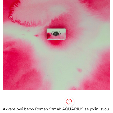
5
hvězdiček.
Akvarelové barvy Roman Szmal: AQUARIUS se pyšní svou