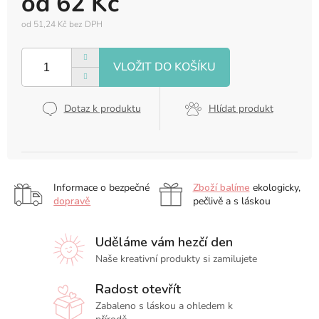
od
62 Kč
od
51,24 Kč
bez DPH
Měrná
cena:
Dotaz k produktu
Hlídat produkt
Informace o bezpečné
Zboží balíme
ekologicky,
dopravě
pečlivě a s láskou
Uděláme vám hezčí den
Naše kreativní produkty si zamilujete
Radost otevřít
Zabaleno s láskou a ohledem k