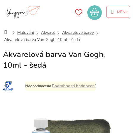
Přejít
na
Nákupní
obsah
košík
Domů
Malování
Akvarel
Akvarelové barvy
Akvarelová barva Van Gogh, 10ml - šedá
Akvarelová barva Van Gogh,
10ml - šedá
Průměrné
Podrobnosti hodnocení
Neohodnoceno
hodnocení
produktu
je
0,0
z
5
hvězdiček.